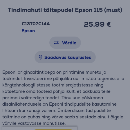
Tindimahuti täitepudel Epson 115 (must)
25.99 €
C13T07C14A
Epson
Võrdle
Saadavus kauplustes
Epsoni originaaltintidega on printimine muretu ja
töökindel. Investeerime põhjaliku uurimistöö tegemisse ja
kõrgtehnoloogilistesse tootmisrajatistesse ning
katsetame oma tooteid põhjalikult, et pakkuda teile
parima kvaliteediga toodet. Tänu uue põlvkonna
disainilahendusele on Epsoni tindipudelite kasutamine
lihtsam kui kunagi varem. Ümberdisainitud pudelite
täitmine on puhas ning värve saab sisestada ainult õigele
värvile vastavasse mahutisse.