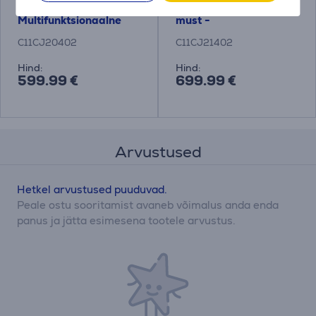
WiFi, LAN, valge -
A3+, WiFi, LAN, SD,
Multifunktsionaalne
must -
värvi-
Multifunktsionaalne
C11CJ20402
C11CJ21402
tindiprinter/fotoprinter
värvi-tindiprinter
Hind:
Hind:
599.99 €
699.99 €
Arvustused
Hetkel arvustused puuduvad.
Peale ostu sooritamist avaneb võimalus anda enda
panus ja jätta esimesena tootele arvustus.