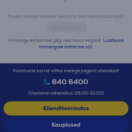
Toodet saavad hinnata vaid ostu sooritanud kasutajad.
Jäta arvustus
Hinnangu esitamisel jälgi hea tava reegleid.
Lisateave
hinnangute kohta loe siit.
Küsimuste korral võtke meiega julgesti ühendust!
640 6400
(Vastame vahemikus 09:00-21:00)
Klienditeenindus
Kauplused