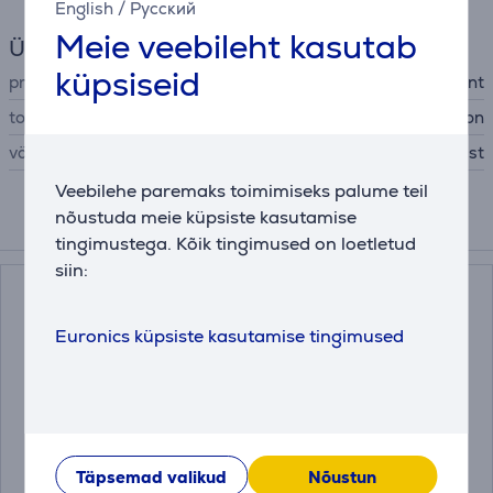
English
/
Русский
Meie veebileht kasutab
Üldine parameeter
küpsiseid
printeritarviku tüüp
tint
tootja
Epson
värv
must
Veebilehe paremaks toimimiseks palume teil
nõustuda meie küpsiste kasutamise
Kokkusobivad tooted
tingimustega. Kõik tingimused on loetletud
siin:
Euronics küpsiste kasutamise tingimused
Epson EcoTank L8160,
Epson EcoTank L8180,
Täpsemad valikud
Nõustun