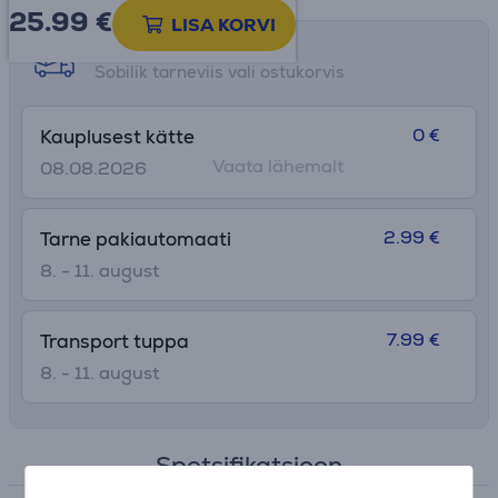
25.99
€
LISA KORVI
Tarne võimalused
Sobilik tarneviis vali ostukorvis
0 €
Kauplusest kätte
Vaata lähemalt
08.08.2026
2.99 €
Tarne pakiautomaati
8. - 11. august
7.99 €
Transport tuppa
8. - 11. august
Spetsifikatsioon