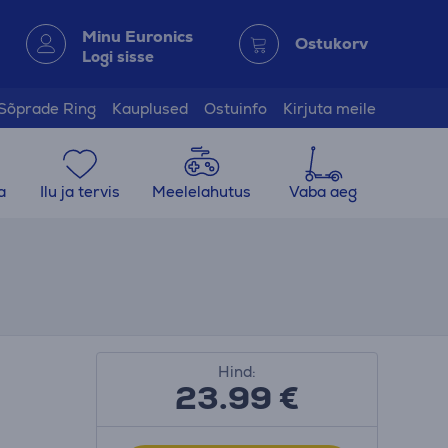
Minu Euronics
Ostukorv
Logi sisse
Sõprade Ring
Kauplused
Ostuinfo
Kirjuta meile
a
Ilu ja tervis
Meelelahutus
Vaba aeg
Hind:
23.99
€