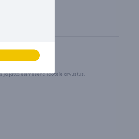
 ja jätta esimesena tootele arvustus.