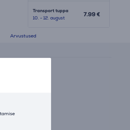
Transport tuppa
7.99 €
10. - 12. august
Arvustused
utamise