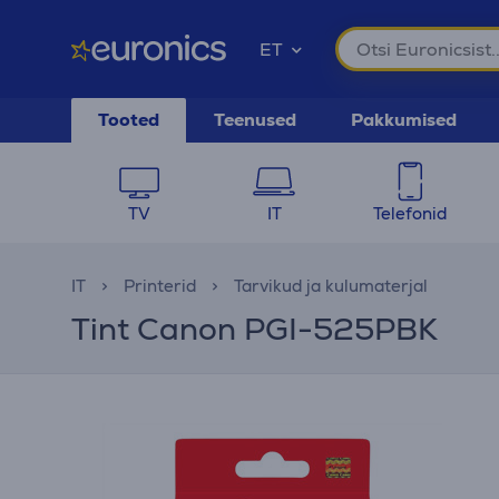
ET
Tooted
Teenused
Pakkumised
TV
IT
Telefonid
IT
Printerid
Tarvikud ja kulumaterjal
Tint Canon PGI-525PBK