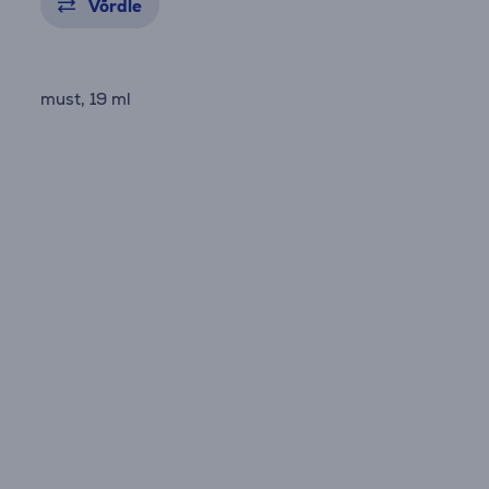
Võrdle
must, 19 ml