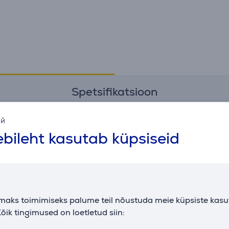
Spetsifikatsioon
ий
bileht kasutab küpsiseid
maks toimimiseks palume teil nõustuda meie küpsiste kas
õik tingimused on loetletud siin: