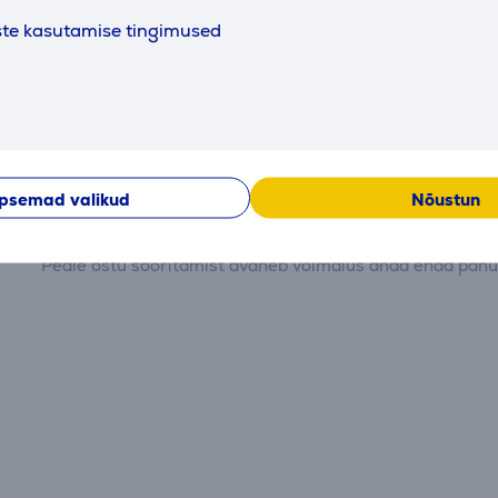
ste kasutamise tingimused
Arvustused
psemad valikud
Nõustun
Hetkel arvustused puuduvad.
Peale ostu sooritamist avaneb võimalus anda enda panus