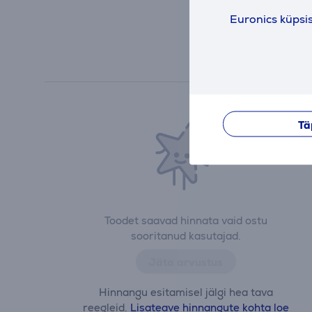
Euronics küpsi
Tä
Toodet saavad hinnata vaid ostu
sooritanud kasutajad.
Jäta arvustus
Hinnangu esitamisel jälgi hea tava
reegleid.
Lisateave hinnangute kohta loe