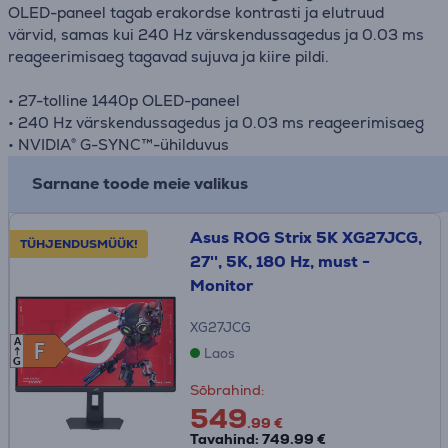
OLED-paneel tagab erakordse kontrasti ja elutruud
värvid, samas kui 240 Hz värskendussagedus ja 0.03 ms
reageerimisaeg tagavad sujuva ja kiire pildi.
• 27-tolline 1440p OLED-paneel
• 240 Hz värskendussagedus ja 0.03 ms reageerimisaeg
• NVIDIA® G-SYNC™-ühilduvus
Sarnane toode meie valikus
Asus ROG Strix 5K XG27JCG,
TÜHJENDUSMÜÜK!
27'', 5K, 180 Hz, must -
Monitor
XG27JCG
A
F
F
Laos
G
Sõbrahind:
549
.99 €
Tavahind: 749.99 €