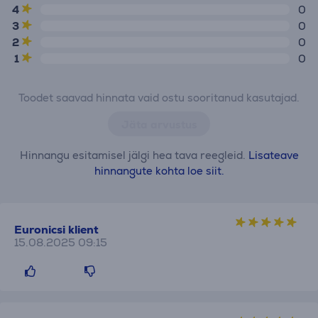
4
0
3
0
2
0
1
0
Toodet saavad hinnata vaid ostu sooritanud kasutajad.
Jäta arvustus
Hinnangu esitamisel jälgi hea tava reegleid.
Lisateave
hinnangute kohta loe siit.
Euronicsi klient
15.08.2025 09:15