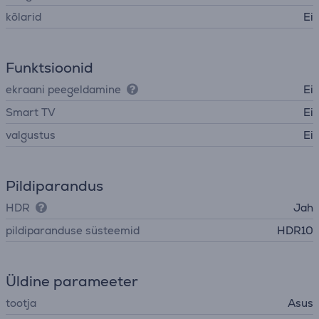
kõlarid
Ei
Funktsioonid
ekraani peegeldamine
Ei
Smart TV
Ei
valgustus
Ei
Pildiparandus
HDR
Jah
pildiparanduse süsteemid
HDR10
Üldine parameeter
tootja
Asus