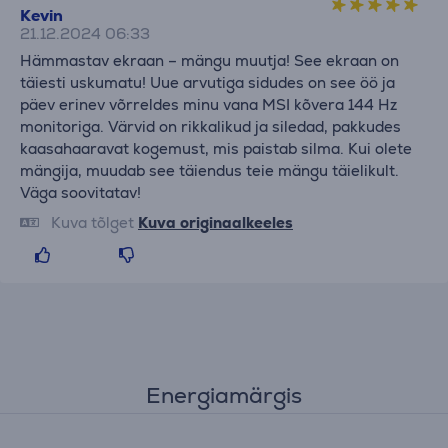
Kevin
21.12.2024 06:33
Hämmastav ekraan – mängu muutja! See ekraan on
täiesti uskumatu! Uue arvutiga sidudes on see öö ja
päev erinev võrreldes minu vana MSI kõvera 144 Hz
monitoriga. Värvid on rikkalikud ja siledad, pakkudes
kaasahaaravat kogemust, mis paistab silma. Kui olete
mängija, muudab see täiendus teie mängu täielikult.
Väga soovitatav!
Kuva tõlget
Kuva originaalkeeles
Energiamärgis