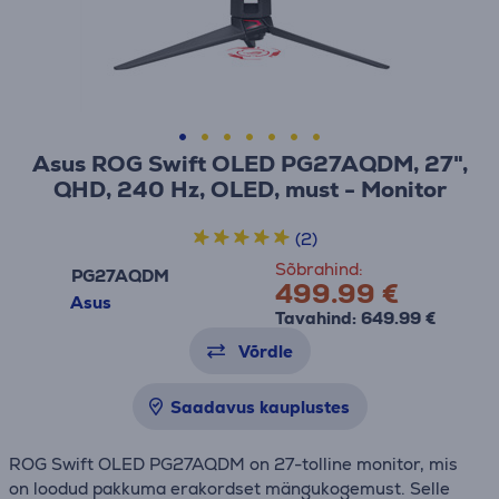
Asus ROG Swift OLED PG27AQDM, 27",
QHD, 240 Hz, OLED, must - Monitor
(2)
Sõbrahind:
PG27AQDM
499.99 €
Asus
Tavahind: 649.99 €
Võrdle
Saadavus kauplustes
ROG Swift OLED PG27AQDM on 27-tolline monitor, mis
on loodud pakkuma erakordset mängukogemust. Selle