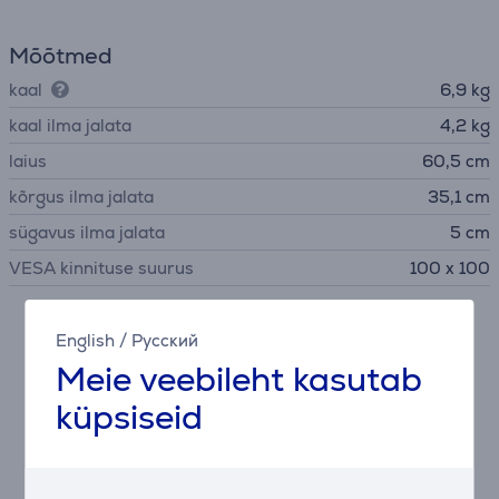
Mõõtmed
kaal
6,9 kg
kaal ilma jalata
4,2 kg
laius
60,5 cm
kõrgus ilma jalata
35,1 cm
sügavus ilma jalata
5 cm
VESA kinnituse suurus
100 x 100
Kirjeldus
English
/
Русский
Meie veebileht kasutab
240 Hz OLED-tehnoloogia
küpsiseid
ROG Swift OLED PG27AQDM kasutab 240 Hz OLED-
tehnoloogiat, mis tagab erakordselt sujuva ja kiire
pildi. See on ideaalne valik mänguritele, kes hindavad
kiiret reageerimisaega ja sujuvat pildikvaliteeti.