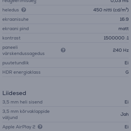
reageerimisaeg
0,03 ms
heledus
450 nitti (cd/m²)
ekraanisuhe
16:9
ekraani pind
matt
kontrast
1500000 :1
paneeli
240 Hz
värskendussagedus
puutetundlik
Ei
HDR energiaklass
G
Liidesed
3,5 mm heli sisend
Ei
3,5 mm kõrvaklappide
Jah
väljund
Apple AirPlay 2
Ei