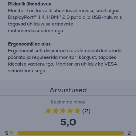
Rikkalik ühenduvus
Monitoril on lai valik ühendusvõimalusi, sealhulgas
DisplayPort™ 1.4, HDMI® 2.0 pordid ja USB-hub, mis
tagavad ühilduvuse erinevate
multimeediaseadmetega.
Ergonoomiline alus
Ergonoomiliselt disainitud alus võimaldab kallutada,
pöörata ja reguleerida monitori kõrgust, tagades
ideaalse vaatenurga. Monitor on ühilduv ka VESA
seinakinnitusega.
Arvustused
Keskmine hinne
(2)
5,0
5
2