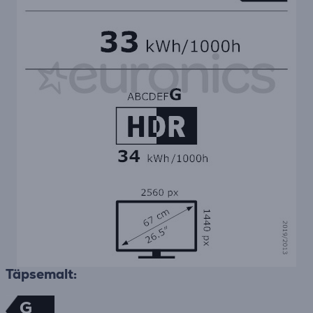
Täpsemalt:
G