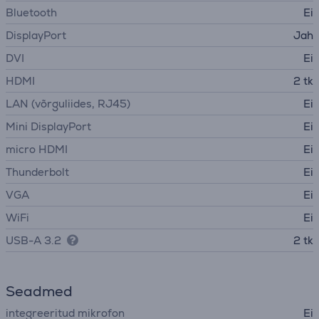
Bluetooth
Ei
DisplayPort
Jah
DVI
Ei
HDMI
2 tk
LAN (võrguliides, RJ45)
Ei
Mini DisplayPort
Ei
micro HDMI
Ei
Thunderbolt
Ei
VGA
Ei
WiFi
Ei
USB-A 3.2
2 tk
Seadmed
integreeritud mikrofon
Ei