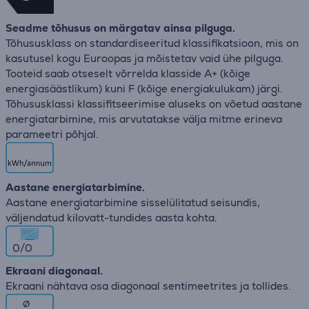
Seadme tõhusus on märgatav ainsa pilguga.
Tõhususklass on standardiseeritud klassifikatsioon, mis on
kasutusel kogu Euroopas ja mõistetav vaid ühe pilguga.
Tooteid saab otseselt võrrelda klasside A+ (kõige
energiasäästlikum) kuni F (kõige energiakulukam) järgi.
Tõhususklassi klassifitseerimise aluseks on võetud aastane
energiatarbimine, mis arvutatakse välja mitme erineva
parameetri põhjal.
Aastane energiatarbimine.
Aastane energiatarbimine sisselülitatud seisundis,
väljendatud kilovatt-tundides aasta kohta.
0/0
Ekraani diagonaal.
Ekraani nähtava osa diagonaal sentimeetrites ja tollides.
∅