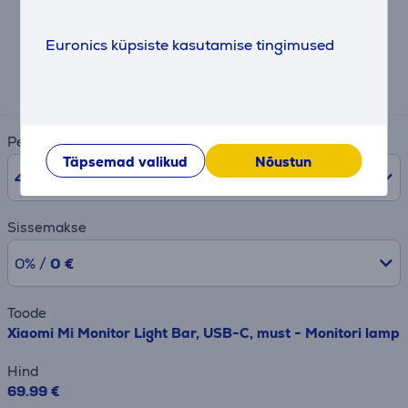
Järelmaksu kalkulaator
Euronics küpsiste kasutamise tingimused
Eeldatav igakuine makse
3 €
Periood
Täpsemad valikud
Nõustun
48
kuud
Sissemakse
0% /
0 €
Toode
Xiaomi Mi Monitor Light Bar, USB-C, must - Monitori lamp
Hind
69.99 €