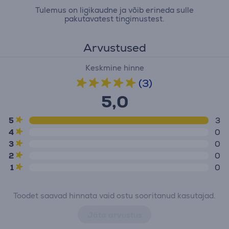
Tulemus on ligikaudne ja võib erineda sulle
pakutavatest tingimustest.
Arvustused
Keskmine hinne
(3)
5,0
5
3
4
0
3
0
2
0
1
0
Toodet saavad hinnata vaid ostu sooritanud kasutajad.
Jäta arvustus