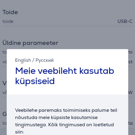
Toide
toide
USB-C
Üldine parameeter
tootja
Xiaomi
English
/
Русский
värv
must
Meie veebileht kasutab
küpsiseid
Võimsus
võimsus
5 W
Veebilehe paremaks toimimiseks palume teil
Garantii
nõustuda meie küpsiste kasutamise
tootjagarantii
1 aasta
tingimustega. Kõik tingimused on loetletud
siin: