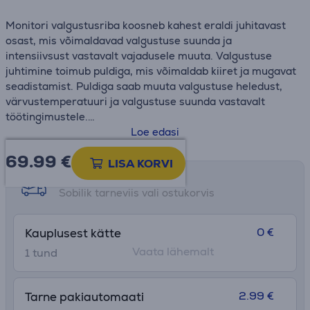
Monitori valgustusriba koosneb kahest eraldi juhitavast
osast, mis võimaldavad valgustuse suunda ja
intensiivsust vastavalt vajadusele muuta. Valgustuse
juhtimine toimub puldiga, mis võimaldab kiiret ja mugavat
seadistamist. Puldiga saab muuta valgustuse heledust,
värvustemperatuuri ja valgustuse suunda vastavalt
töötingimustele.
Loe edasi
Xiaomi Mi Monitor Light Baril on ka minimalistlik ja stiilne
69.99
€
disain, mis sobib erinevate monitoridega ja sobitub igasse
LISA KORVI
töökeskkonda. Valgustusriba on õhuke, kergesti
Tarne võimalused
paigaldatav ja reguleeritav vastavalt monitori suurusele.
Sobilik tarneviis vali ostukorvis
See pakub mugavat valgustust, et saaksite keskenduda
oma tööle pikka aega, vältides samal ajal silmade
0 €
Kauplusest kätte
väsimust ja pinget.
Vaata lähemalt
1 tund
2.99 €
Tarne pakiautomaati