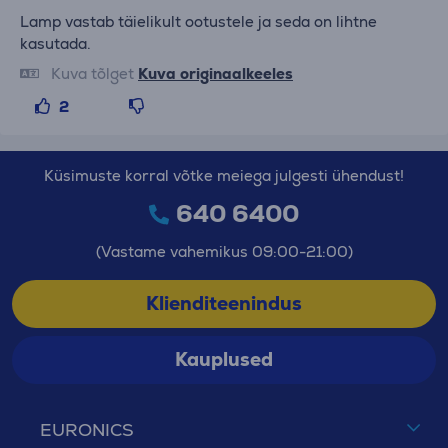
Lamp vastab täielikult ootustele ja seda on lihtne
kasutada.
Kuva tõlget
Kuva originaalkeeles
2
Küsimuste korral võtke meiega julgesti ühendust!
640 6400
(Vastame vahemikus 09:00-21:00)
Klienditeenindus
Kauplused
EURONICS