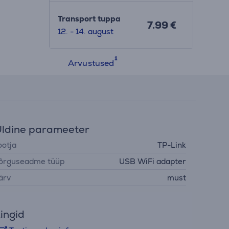
Transport tuppa
7.99 €
12. - 14. august
Arvustused
ldine parameeter
ootja
TP-Link
õrguseadme tüüp
USB WiFi adapter
ärv
must
ingid