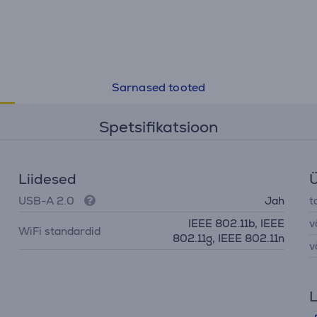
Sarnased tooted
Spetsifikatsioon
Liidesed
Ü
USB-A 2.0
Jah
t
IEEE 802.11b, IEEE
v
WiFi standardid
802.11g, IEEE 802.11n
v
L