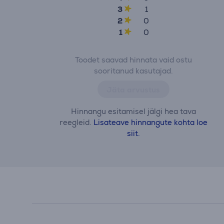
3
1
2
0
1
0
Toodet saavad hinnata vaid ostu
sooritanud kasutajad.
Jäta arvustus
Hinnangu esitamisel jälgi hea tava
reegleid.
Lisateave hinnangute kohta loe
siit.