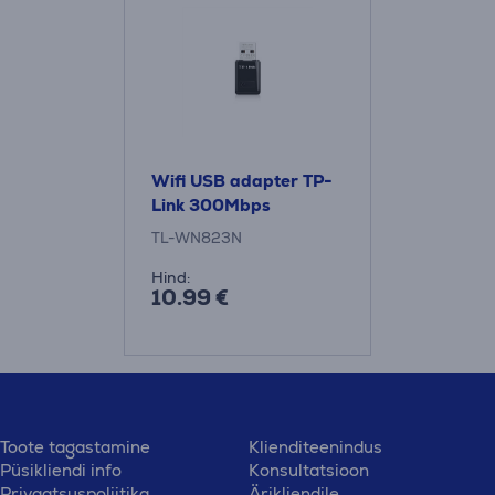
Wifi USB adapter TP-
Link 300Mbps
TL-WN823N
Hind:
10.99 €
Toote tagastamine
Klienditeenindus
Püsikliendi info
Konsultatsioon
Privaatsuspoliitika
Ärikliendile