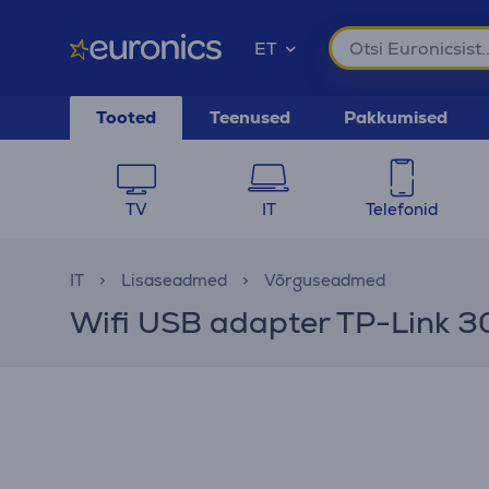
ET
Tooted
Teenused
Pakkumised
TV
IT
Telefonid
IT
Lisaseadmed
Võrguseadmed
Wifi USB adapter TP-Link 