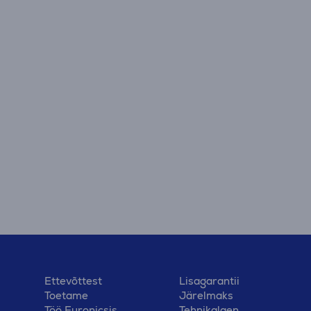
Ettevõttest
Lisagarantii
Toetame
Järelmaks
Töö Euronicsis
Tehnikalaen