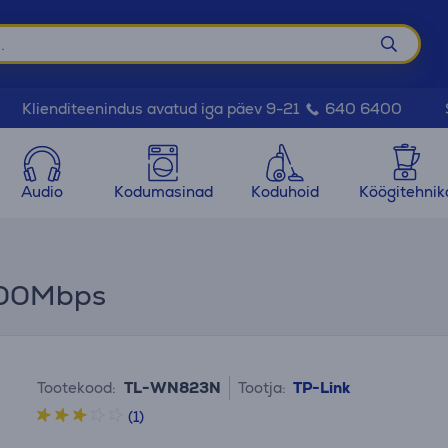
Klienditeenindus avatud iga päev 9-21
640 6400
Audio
Kodumasinad
Koduhoid
Köögitehnik
300Mbps
Tootekood:
TL-WN823N
Tootja:
TP-Link
(1)