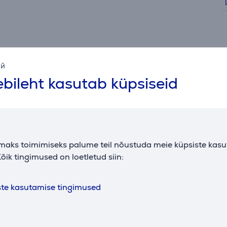
ий
bileht kasutab küpsiseid
Sarnased tooted
maks toimimiseks palume teil nõustuda meie küpsiste kas
õik tingimused on loetletud siin:
ste kasutamise tingimused
dapter TP-
USB WiFi adapter TP-
WiFi USB a
in
Link AC600 T2U Nano
Link AC13