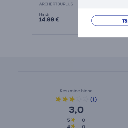
adapter
ARCHERT3UPLUS
TL-WN822N
Hind:
Hind:
14.99 €
15.99 €
Tä
Keskmine hinne
(1)
3,0
5
0
4
0