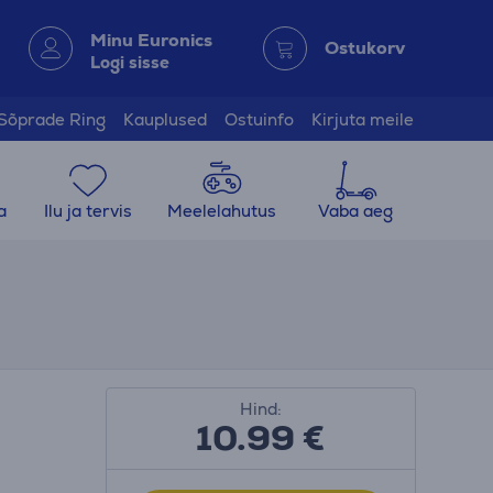
Minu Euronics
Ostukorv
Logi sisse
Sõprade Ring
Kauplused
Ostuinfo
Kirjuta meile
a
Ilu ja tervis
Meelelahutus
Vaba aeg
Hind:
10.99
€