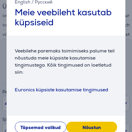
English
/
Русский
Üldine parameeter
Meie veebileht kasutab
seadme tüüp
juhtmega klaviatuur
küpsiseid
tootja
Logitech
värv
must
Veebilehe paremaks toimimiseks palume teil
Järelmaksu kalkulaator
nõustuda meie küpsiste kasutamise
tingimustega. Kõik tingimused on loetletud
Eeldatav igakuine makse
siin:
3 €
Euronics küpsiste kasutamise tingimused
Periood
48
kuud
Sissemakse
Täpsemad valikud
Nõustun
0% /
0 €