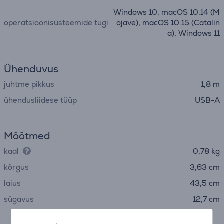
Windows 10, macOS 10.14 (M
operatsioonisüsteemide tugi
ojave), macOS 10.15 (Catalin
a), Windows 11
Ühenduvus
juhtme pikkus
1,8 m
ühendusliidese tüüp
USB-A
Mõõtmed
kaal
0,78 kg
kõrgus
3,63 cm
laius
43,5 cm
sügavus
12,7 cm