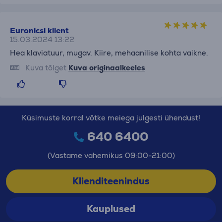
Euronicsi klient
15.03.2024 13:22
Hea klaviatuur, mugav. Kiire, mehaanilise kohta vaikne.
Kuva tõlget
Kuva originaalkeeles
Küsimuste korral võtke meiega julgesti ühendust!
640 6400
(Vastame vahemikus 09:00-21:00)
Klienditeenindus
Kauplused