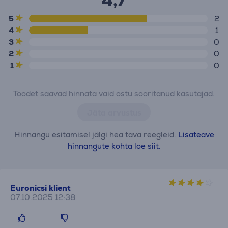
4,7
5
2
4
1
3
0
2
0
1
0
Toodet saavad hinnata vaid ostu sooritanud kasutajad.
Jäta arvustus
Hinnangu esitamisel jälgi hea tava reegleid.
Lisateave
hinnangute kohta loe siit.
Euronicsi klient
07.10.2025 12:38