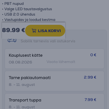
• PBT nupud
• Valge LED taustavalgustus
• USB 2.0 ühendus
• Vastupidav ja loodud kestma
89.99
€
LISA KORVI
Tarne võimalused
Sobilik tarneviis vali ostukorvis
0 €
Kauplusest kätte
Vaata lähemalt
08.08.2026
2.99 €
Tarne pakiautomaati
8. - 11. august
7.99 €
Transport tuppa
8. - 11. august