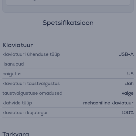
Spetsifikatsioon
Klaviatuur
klaviatuuri ühenduse tüüp
USB-A
lisanupud
paigutus
US
klaviatuuri taustvalgustus
Jah
taustvalgustuse omadused
valge
klahvide tüüp
mehaaniline klaviatuur
klaviatuuri kujutegur
100%
Tarkvara