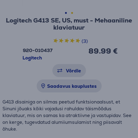
Logitech G413 SE, US, must - Mehaaniline
klaviatuur
(3)
89.99 €
920-010437
Logitech
Võrdle
Saadavus kauplustes
G413 disainiga on silmas peetud funktsionaalsust, et
Sinuni jõuaks kõiki vajadusi rahuldav täismõõdus
klaviatuur, mis on samas ka atraktiivne ja vastupidav. See
on kerge, tugevdatud alumiiumsulamist ning piisavalt
õhuke.