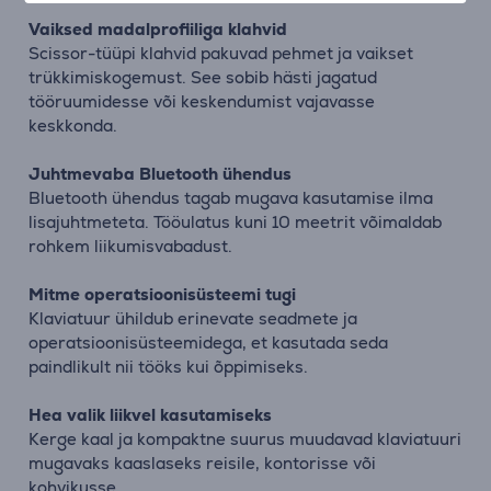
Vaiksed madalprofiiliga klahvid
Scissor-tüüpi klahvid pakuvad pehmet ja vaikset
trükkimiskogemust. See sobib hästi jagatud
tööruumidesse või keskendumist vajavasse
keskkonda.
Juhtmevaba Bluetooth ühendus
Bluetooth ühendus tagab mugava kasutamise ilma
lisajuhtmeteta. Tööulatus kuni 10 meetrit võimaldab
rohkem liikumisvabadust.
Mitme operatsioonisüsteemi tugi
Klaviatuur ühildub erinevate seadmete ja
operatsioonisüsteemidega, et kasutada seda
paindlikult nii tööks kui õppimiseks.
Hea valik liikvel kasutamiseks
Kerge kaal ja kompaktne suurus muudavad klaviatuuri
mugavaks kaaslaseks reisile, kontorisse või
kohvikusse.