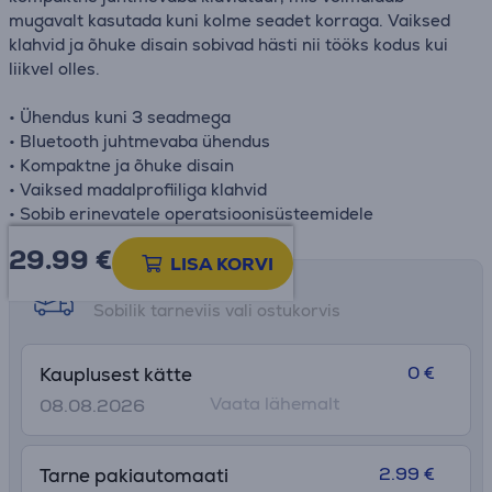
mugavalt kasutada kuni kolme seadet korraga. Vaiksed
klahvid ja õhuke disain sobivad hästi nii tööks kodus kui
liikvel olles.
• Ühendus kuni 3 seadmega
• Bluetooth juhtmevaba ühendus
• Kompaktne ja õhuke disain
• Vaiksed madalprofiiliga klahvid
• Sobib erinevatele operatsioonisüsteemidele
29.99
€
LISA KORVI
Tarne võimalused
Sobilik tarneviis vali ostukorvis
0 €
Kauplusest kätte
Vaata lähemalt
08.08.2026
2.99 €
Tarne pakiautomaati