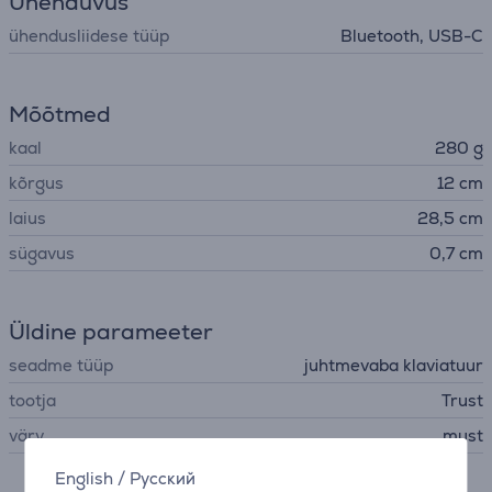
Ühenduvus
ühendusliidese tüüp
Bluetooth, USB-C
Mõõtmed
kaal
280 g
kõrgus
12 cm
laius
28,5 cm
sügavus
0,7 cm
Üldine parameeter
seadme tüüp
juhtmevaba klaviatuur
tootja
Trust
värv
must
English
/
Русский