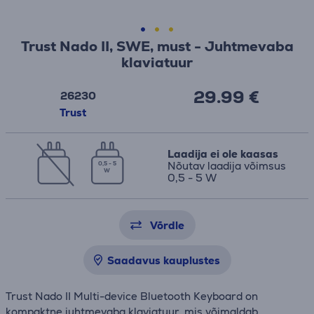
Trust Nado II, SWE, must - Juhtmevaba
klaviatuur
29.99 €
26230
Trust
Laadija ei ole kaasas
Nõutav laadija võimsus
0,5 - 5
W
0,5 - 5 W
Võrdle
Saadavus kauplustes
Trust Nado II Multi-device Bluetooth Keyboard on
kompaktne juhtmevaba klaviatuur, mis võimaldab