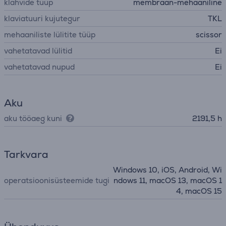
klahvide tüüp
membraan-mehaaniline
klaviatuuri kujutegur
TKL
mehaaniliste lülitite tüüp
scissor
vahetatavad lülitid
Ei
vahetatavad nupud
Ei
Aku
aku tööaeg kuni
2191,5 h
Tarkvara
Windows 10, iOS, Android, Wi
operatsioonisüsteemide tugi
ndows 11, macOS 13, macOS 1
4, macOS 15