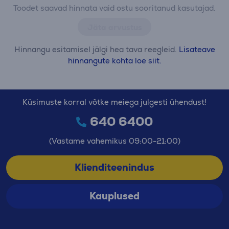
Toodet saavad hinnata vaid ostu sooritanud kasutajad.
Jäta arvustus
Hinnangu esitamisel jälgi hea tava reegleid.
Lisateave
hinnangute kohta loe siit.
Küsimuste korral võtke meiega julgesti ühendust!
640 6400
(Vastame vahemikus 09:00-21:00)
Klienditeenindus
Kauplused