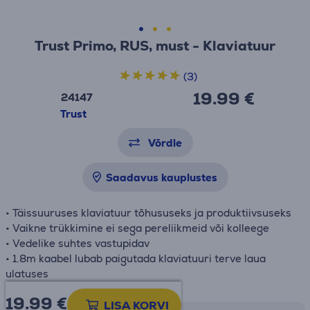
Trust Primo, RUS, must - Klaviatuur
(3)
19.99 €
24147
Trust
Võrdle
Saadavus kauplustes
• Täissuuruses klaviatuur tõhususeks ja produktiivsuseks
• Vaikne trükkimine ei sega pereliikmeid või kolleege
• Vedelike suhtes vastupidav
• 1.8m kaabel lubab paigutada klaviatuuri terve laua
ulatuses
19.99
€
LISA KORVI