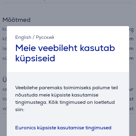
Mõõtmed
kaal
0,438 kg
English
/
Русский
kõrgus
3 cm
Meie veebileht kasutab
laius
44,9 cm
küpsiseid
sügavus
14,8 cm
Üldine parameeter
Veebilehe paremaks toimimiseks palume teil
seadme tüüp
juhtmega klaviatuur
nõustuda meie küpsiste kasutamise
tootja
Trust
tingimustega. Kõik tingimused on loetletud
värv
must
siin:
Euronics küpsiste kasutamise tingimused
Kokkusobivad tooted