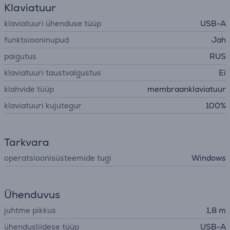
Klaviatuur
klaviatuuri ühenduse tüüp
USB-A
funktsiooninupud
Jah
paigutus
RUS
klaviatuuri taustvalgustus
Ei
klahvide tüüp
membraanklaviatuur
klaviatuuri kujutegur
100%
Tarkvara
operatsioonisüsteemide tugi
Windows
Ühenduvus
juhtme pikkus
1,8 m
ühendusliidese tüüp
USB-A