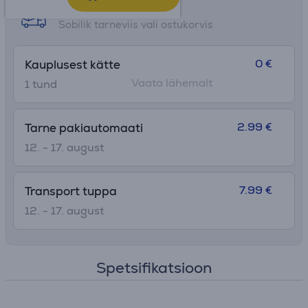
Tarne võimalused
Sobilik tarneviis vali ostukorvis
0 €
Kauplusest kätte
Vaata lähemalt
1 tund
2.99 €
Tarne pakiautomaati
12. - 17. august
7.99 €
Transport tuppa
12. - 17. august
Spetsifikatsioon