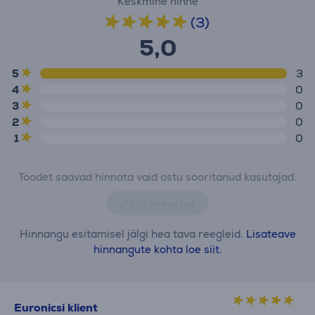
Keskmine hinne
(3)
5,0
5
3
4
0
3
0
2
0
1
0
Toodet saavad hinnata vaid ostu sooritanud kasutajad.
Jäta arvustus
Hinnangu esitamisel jälgi hea tava reegleid.
Lisateave
hinnangute kohta loe siit.
Euronicsi klient