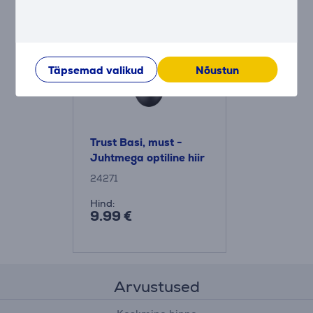
Täpsemad valikud
Nõustun
Trust Basi, must -
Juhtmega optiline hiir
24271
Hind:
9.99 €
Arvustused