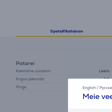
Spetsifikatsioon
Patarei
Keemiline süsteem
Leelis
Kogus pakendis
1 tk
Pinge
9 V
English
/
Русск
Meie vee