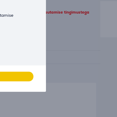
 meie jõudlusküpsiste kasutamise tingimustega
utamise