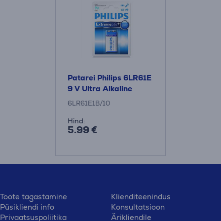
Patarei Philips 6LR61E
9 V Ultra Alkaline
6LR61E1B/10
Hind:
5.99 €
Toote tagastamine
Klienditeenindus
Püsikliendi info
Konsultatsioon
Privaatsuspoliitika
Ärikliendile