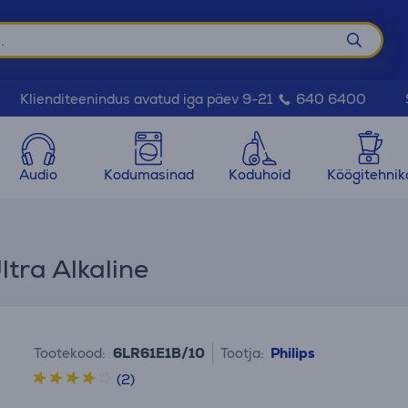
Klienditeenindus avatud iga päev 9-21
640 6400
Audio
Kodumasinad
Koduhoid
Köögitehnik
ltra Alkaline
Tootekood:
6LR61E1B/10
Tootja:
Philips
(2)