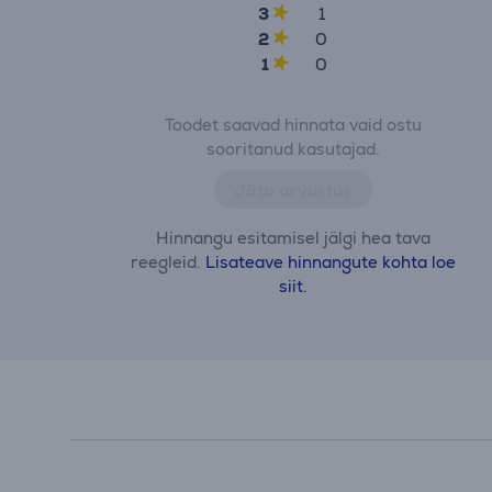
3
1
2
0
1
0
Toodet saavad hinnata vaid ostu
sooritanud kasutajad.
Jäta arvustus
Hinnangu esitamisel jälgi hea tava
reegleid.
Lisateave hinnangute kohta loe
siit.