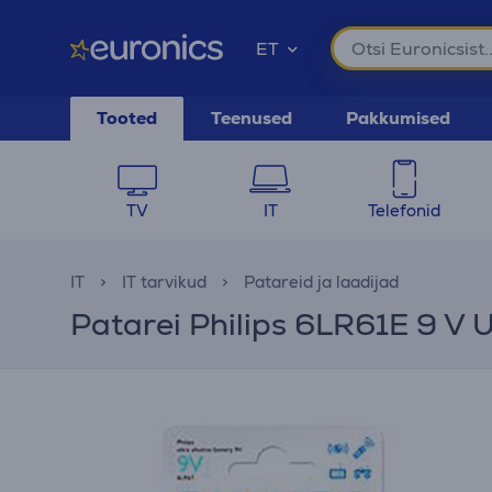
ET
Tooted
Teenused
Pakkumised
TV
IT
Telefonid
IT
IT tarvikud
Patareid ja laadijad
Patarei Philips 6LR61E 9 V U