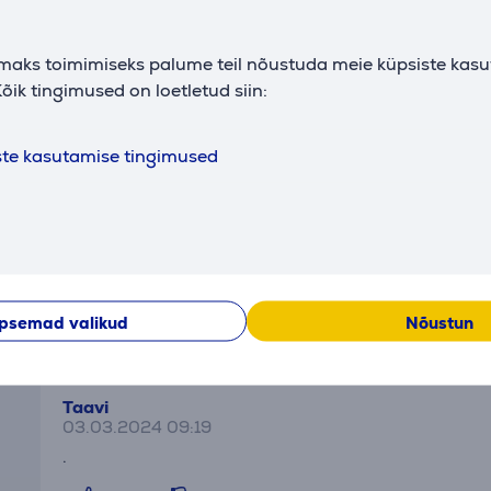
elt osapooltelt, on võimalik vaadata vaid siis kui nõustute
maks toimimiseks palume teil nõustuda meie küpsiste kas
õik tingimused on loetletud siin:
Täpsemad valikud
ste kasutamise tingimused
Kirjeldus
Arvustused
psemad valikud
Nõustun
Taavi
03.03.2024 09:19
.