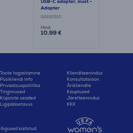
USB-C adapter, must -
Adapter
00200310
Hind:
10.99 €
Toote tagastamine
Klienditeenindus
Püsikliendi info
Konsultatsioon
Privaatsuspoliitika
Ärikliendile
Tingimused
Kauplused
Küpsiste seaded
Järelteenindus
Ligipääsetavus
KKK
õigused kaitstud.