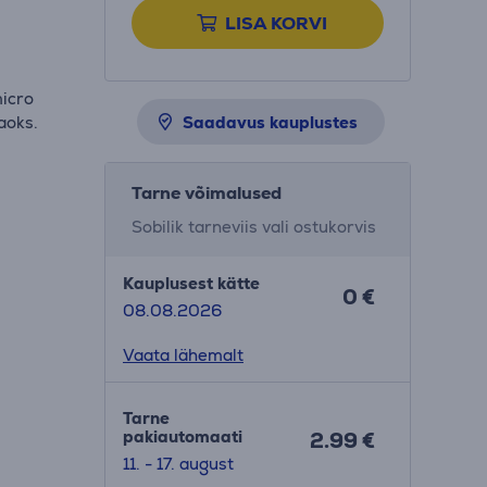
LISA KORVI
micro
aoks.
Saadavus kauplustes
Tarne võimalused
Sobilik tarneviis vali ostukorvis
Kauplusest kätte
0 €
08.08.2026
Vaata lähemalt
Tarne
pakiautomaati
2.99 €
11. - 17. august