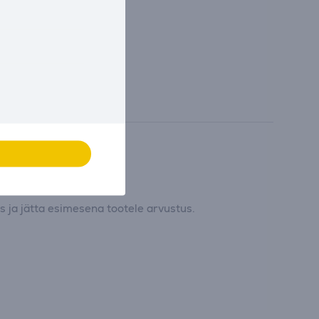
 ja jätta esimesena tootele arvustus.