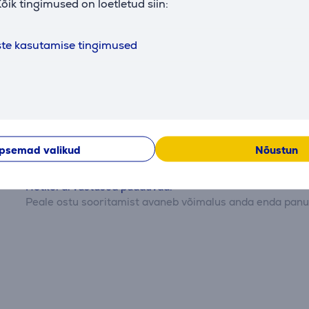
õik tingimused on loetletud siin:
ste kasutamise tingimused
Arvustused
psemad valikud
Nõustun
Hetkel arvustused puuduvad.
Peale ostu sooritamist avaneb võimalus anda enda panus