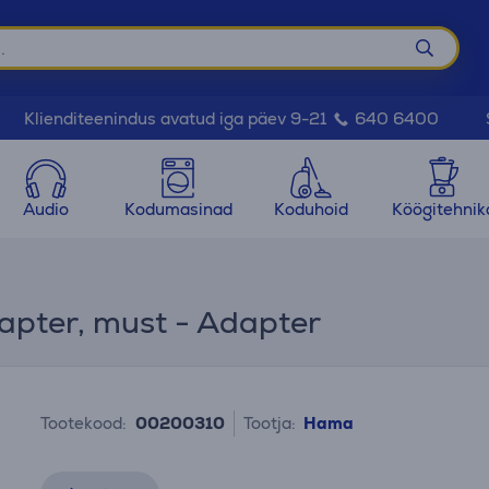
Klienditeenindus avatud iga päev 9-21
640 6400
Audio
Kodumasinad
Koduhoid
Köögitehnik
pter, must - Adapter
Tootekood:
00200310
Tootja:
Hama