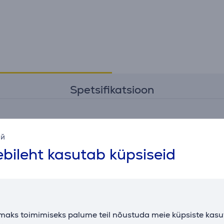
Spetsifikatsioon
Üldine parameeter
ий
tootja
Hama
bileht kasutab küpsiseid
värv
must
maks toimimiseks palume teil nõustuda meie küpsiste kas