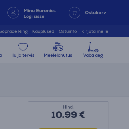
Minu Euronics
Ostukorv
Logi sisse
Sõprade Ring
Kauplused
Ostuinfo
Kirjuta meile
a
Ilu ja tervis
Meelelahutus
Vaba aeg
Hind:
10.99
€