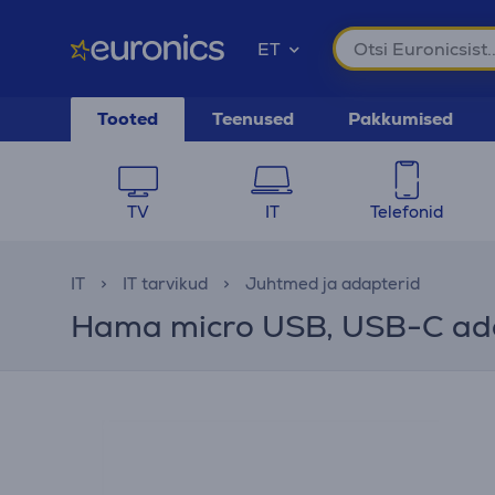
ET
Tooted
Teenused
Pakkumised
TV
IT
Telefonid
IT
IT tarvikud
Juhtmed ja adapterid
Hama micro USB, USB-C ada