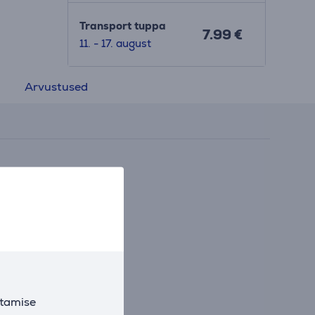
Transport tuppa
7.99 €
11. - 17. august
Arvustused
utamise