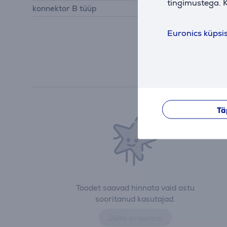
tingimustega. K
konnektor B tüüp
pesa
Euronics küpsi
Tä
Toodet saavad hinnata vaid ostu
sooritanud kasutajad.
Jäta arvustus