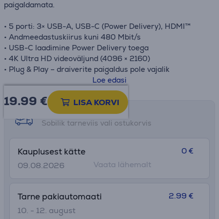
paigaldamata.
• 5 porti: 3× USB-A, USB-C (Power Delivery), HDMI™
• Andmeedastuskiirus kuni 480 Mbit/s
• USB-C laadimine Power Delivery toega
• 4K Ultra HD videoväljund (4096 × 2160)
• Plug & Play – draiverite paigaldus pole vajalik
• Toide USB kaudu
Loe edasi
19.99
€
LISA KORVI
Tarne võimalused
Sobilik tarneviis vali ostukorvis
0 €
Kauplusest kätte
Vaata lähemalt
09.08.2026
2.99 €
Tarne pakiautomaati
10. - 12. august