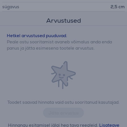
sügavus
2,5 cm
Arvustused
Hetkel arvustused puuduvad.
Peale ostu sooritamist avaneb võimalus anda enda
panus ja jätta esimesena tootele arvustus.
Toodet saavad hinnata vaid ostu sooritanud kasutajad.
Jäta arvustus
Hinnangu esitamisel jälgi hea tava reegleid.
Lisateave