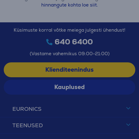
hinnangute kohta loe siit.
Küsimuste korral võtke meiega julgesti ühendust!
640 6400
(Vastame vahemikus 09:00-21:00)
Klienditeenindus
Kauplused
EURONICS
TEENUSED