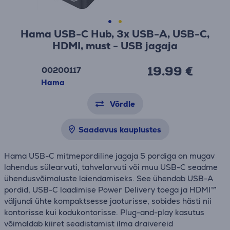
Hama USB-C Hub, 3x USB-A, USB-C,
HDMI, must - USB jagaja
19.99 €
00200117
Hama
Võrdle
Saadavus kauplustes
Hama USB-C mitmepordiline jagaja 5 pordiga on mugav
lahendus sülearvuti, tahvelarvuti või muu USB-C seadme
ühendusvõimaluste laiendamiseks. See ühendab USB-A
pordid, USB-C laadimise Power Delivery toega ja HDMI™
väljundi ühte kompaktsesse jaoturisse, sobides hästi nii
kontorisse kui kodukontorisse. Plug-and-play kasutus
võimaldab kiiret seadistamist ilma draivereid