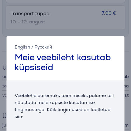
7.99 €
Transport tuppa
10. - 12. august
Spetsifikatsioon
English
/
Русский
Meie veebileht kasutab
küpsiseid
Üldine parameeter
arvutilisa tüüp
USB hub
tootja
Hama
Veebilehe paremaks toimimiseks palume teil
värv
must
nõustuda meie küpsiste kasutamise
tingimustega. Kõik tingimused on loetletud
Ühenduvus
siin:
juhtme pikkus
0,15 m