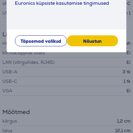
Euronics küpsiste kasutamise tingimused
ühendusliidese tüüp
USB-C
USB standard
USB 2.0 / USB-3.2 Gen 1
Liidesed
Täpsemad valikud
Nõustun
HDMI
Jah
kõrvaklappide liides
Ei
LAN (võrguliides, RJ45)
Ei
USB-A
3 tk
USB-C
1 tk
VGA
Ei
Mõõtmed
kõrgus
1,2 cm
laius
12,1 cm