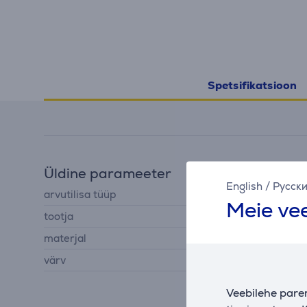
Spetsifikatsioon
Üldine parameeter
English
/
Русск
arvutilisa tüüp
USB hub
Meie vee
tootja
Hama
materjal
plastik
värv
must
Veebilehe pare