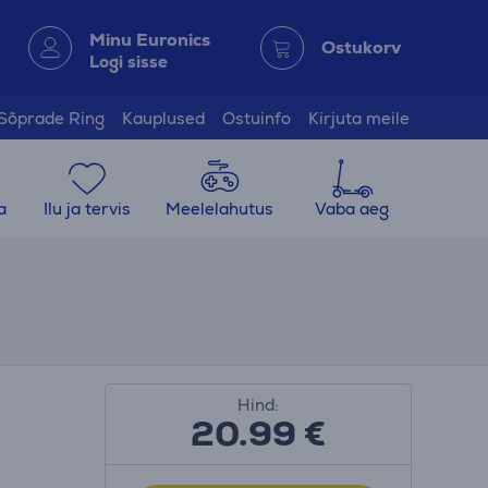
Minu Euronics
Ostukorv
Logi sisse
Sõprade Ring
Kauplused
Ostuinfo
Kirjuta meile
a
Ilu ja tervis
Meelelahutus
Vaba aeg
Hind:
20.99
€