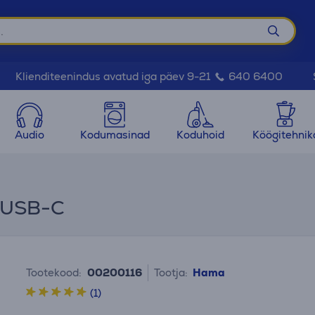
Klienditeenindus avatud iga päev 9-21
640 6400
Audio
Kodumasinad
Koduhoid
Köögitehnik
 USB-C
Tootekood:
00200116
Tootja:
Hama
(1)