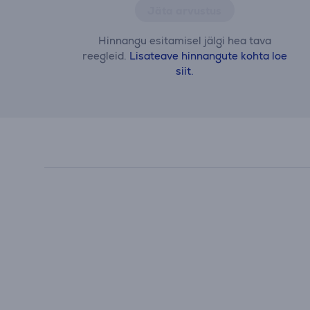
Jäta arvustus
Hinnangu esitamisel jälgi hea tava
reegleid.
Lisateave hinnangute kohta loe
siit.