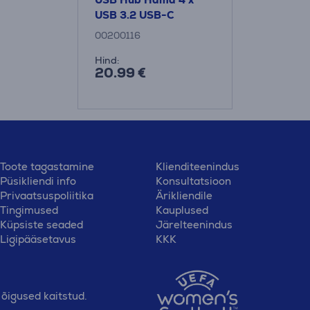
USB 3.2 USB-C
00200116
Hind:
20.99 €
Toote tagastamine
Klienditeenindus
Püsikliendi info
Konsultatsioon
Privaatsuspoliitika
Ärikliendile
Tingimused
Kauplused
Küpsiste seaded
Järelteenindus
Ligipääsetavus
KKK
õigused kaitstud.