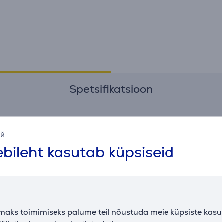
Spetsifikatsioon
Ühenduvus
L
ий
juhtme pikkus
0,15 m
U
bileht kasutab küpsiseid
ühendusliidese tüüp
USB-A, USB-C
USB standard
USB 3.2 Gen 1
maks toimimiseks palume teil nõustuda meie küpsiste kas