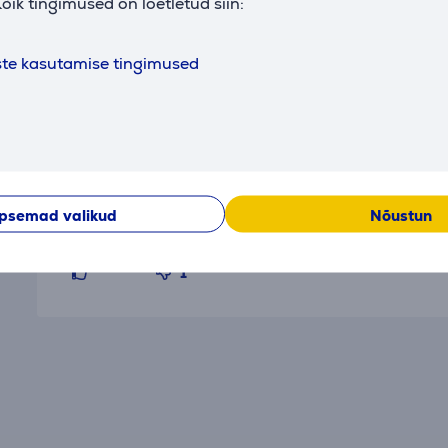
õik tingimused on loetletud siin:
ste kasutamise tingimused
Arvustused
Euronicsi klient
psemad valikud
Nõustun
16.02.2026 10:29
1