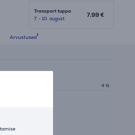
Transport tuppa
7.99 €
7. - 10. august
Arvustused
iidesed
SB-A
4 tk
utamise