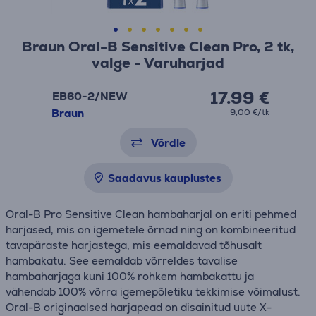
Braun Oral-B Sensitive Clean Pro, 2 tk,
valge - Varuharjad
17.99 €
EB60-2/NEW
Braun
9,00 €/tk
Võrdle
Saadavus kauplustes
Oral-B Pro Sensitive Clean hambaharjal on eriti pehmed
harjased, mis on igemetele õrnad ning on kombineeritud
tavapäraste harjastega, mis eemaldavad tõhusalt
hambakatu. See eemaldab võrreldes tavalise
hambaharjaga kuni 100% rohkem hambakattu ja
vähendab 100% võrra igemepõletiku tekkimise võimalust.
Oral-B originaalsed harjapead on disainitud uute X-