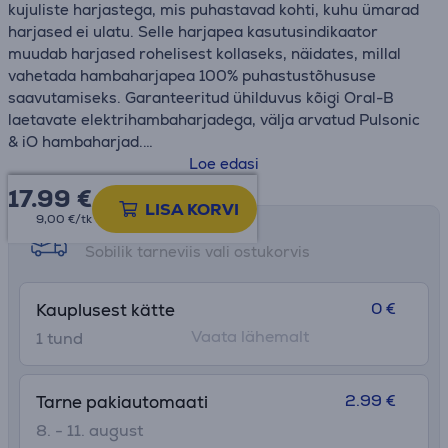
kujuliste harjastega, mis puhastavad kohti, kuhu ümarad
harjased ei ulatu. Selle harjapea kasutusindikaator
muudab harjased rohelisest kollaseks, näidates, millal
vahetada hambaharjapea 100% puhastustõhususe
saavutamiseks. Garanteeritud ühilduvus kõigi Oral-B
laetavate elektrihambaharjadega, välja arvatud Pulsonic
& iO hambaharjad.
Loe edasi
• Eemaldab võrreldes tavalise hambaharjaga raskesti
17.99
€
ligipääsetavates kohtades 100% rohkem bakteriaalset
LISA KORVI
9,00 €/tk
kattu ning tagab puhtamad hambad ja tervemad igemed.
Tarne võimalused
• Ainult originaalsetel Oral-B harjapeadel on X-kujulised
Sobilik tarneviis vali ostukorvis
harjased, mis puhastavad optimaalse
puhastusefektiivsuse saavutamiseks kohti, kuhu tavalised
0 €
Kauplusest kätte
harjaga ei ulatu.
Vaata lähemalt
1 tund
• Oral-B Sensitive Clean sisaldab kõrge tihedusega eriti
pehmeid harjaseid, mis tagavad õrna ja tõhusa
puhastuse.
2.99 €
Tarne pakiautomaati
• Ühildub kõigi Oral-B laetavate elektrihambaharjade
käepidemetega, välja arvatud Pulsonic & iO hambaharjad.
8. - 11. august