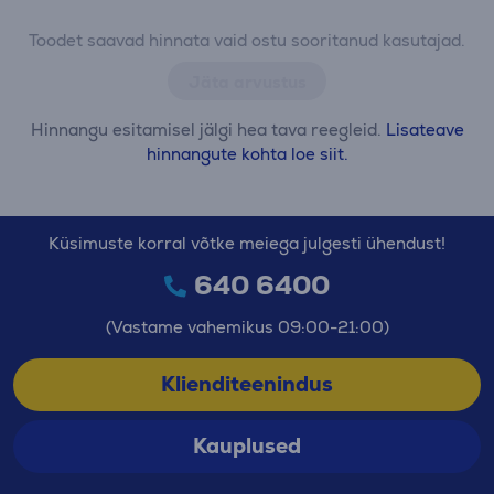
Toodet saavad hinnata vaid ostu sooritanud kasutajad.
Jäta arvustus
Hinnangu esitamisel jälgi hea tava reegleid.
Lisateave
hinnangute kohta loe siit.
Küsimuste korral võtke meiega julgesti ühendust!
640 6400
(Vastame vahemikus 09:00-21:00)
Klienditeenindus
Kauplused