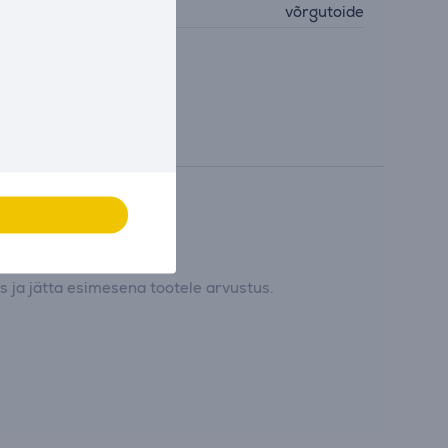
oide
võrgutoide
 ja jätta esimesena tootele arvustus.