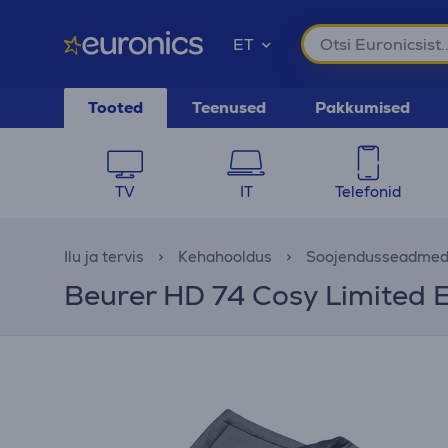
ET
Tooted
Teenused
Pakkumised
TV
IT
Telefonid
Ilu ja tervis
Kehahooldus
Soojendusseadme
Beurer HD 74 Cosy Limited E