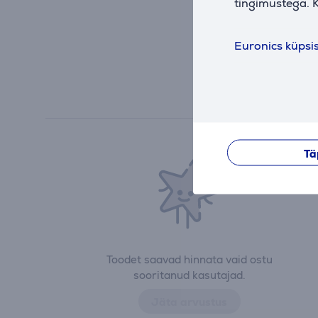
tingimustega. K
Euronics küpsi
Tä
Toodet saavad hinnata vaid ostu
sooritanud kasutajad.
Jäta arvustus