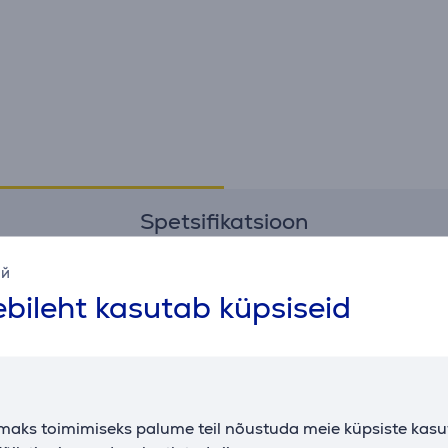
Spetsifikatsioon
ий
Mõõtmed
Ü
bileht kasutab küpsiseid
kaal
1500 g
t
kõrgus
150 cm
v
laius
130 cm
T
maks toimimiseks palume teil nõustuda meie küpsiste kas