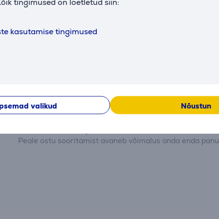
õik tingimused on loetletud siin:
t
ste kasutamise tingimused
Arvustused
psemad valikud
Nõustun
Hetkel arvustused puuduvad.
Peale ostu sooritamist avaneb võimalus anda enda panus