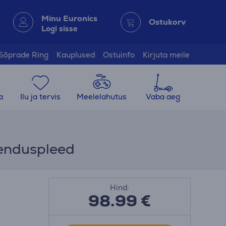
Minu Euronics
Ostukorv
Logi sisse
Sõprade Ring
Kauplused
Ostuinfo
Kirjuta meile
a
Ilu ja tervis
Meelelahutus
Vaba aeg
jenduspleed
Hind:
98.99
€