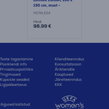
130 cm, must -
Soojenduspleed
HD74LE24
Hind:
98.99 €
Toote tagastamine
Klienditeenindus
Püsikliendi info
Konsultatsioon
Privaatsuspoliitika
Ärikliendile
Tingimused
Kauplused
Küpsiste seaded
Järelteenindus
Ligipääsetavus
KKK
õigused kaitstud.