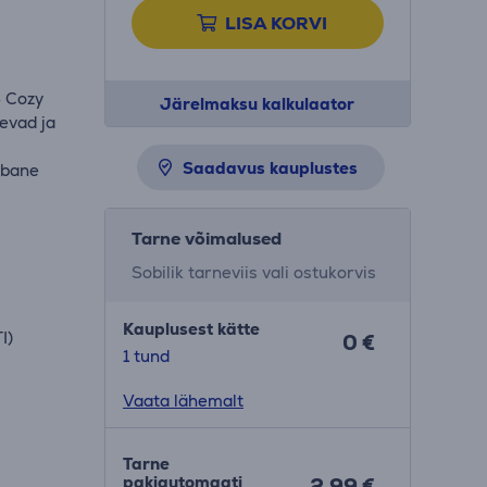
LISA KORVI
4 Cozy
Järelmaksu kalkulaator
evad ja
Saadavus kauplustes
ubane
Tarne võimalused
Sobilik tarneviis vali ostukorvis
Kauplusest kätte
I)
0 €
1 tund
Vaata lähemalt
Tarne
pakiautomaati
2.99 €