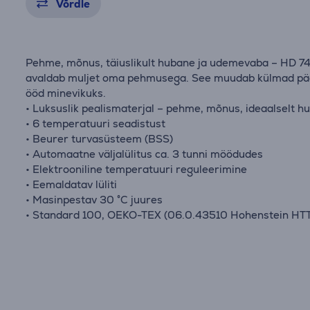
Võrdle
Pehme, mõnus, täiuslikult hubane ja udemevaba – HD 7
avaldab muljet oma pehmusega. See muudab külmad pä
ööd minevikuks.
• Luksuslik pealismaterjal – pehme, mõnus, ideaalselt h
• 6 temperatuuri seadistust
• Beurer turvasüsteem (BSS)
• Automaatne väljalülitus ca. 3 tunni möödudes
• Elektrooniline temperatuuri reguleerimine
• Eemaldatav lüliti
• Masinpestav 30 °C juures
• Standard 100, OEKO-TEX (06.0.43510 Hohenstein HTT