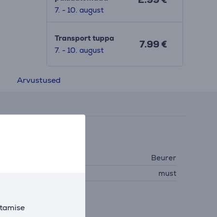
7. - 10. august
Transport tuppa
7.99 €
7. - 10. august
Arvustused
ldine parameeter
ootja
Beurer
ärv
must
oide
utamise