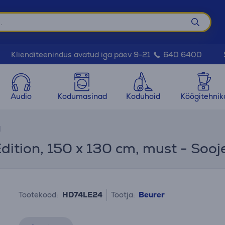
Klienditeenindus avatud iga päev 9-21
640 6400
Audio
Kodumasinad
Koduhoid
Köögitehnik
d
dition, 150 x 130 cm, must - Soo
Tootekood:
HD74LE24
Tootja:
Beurer