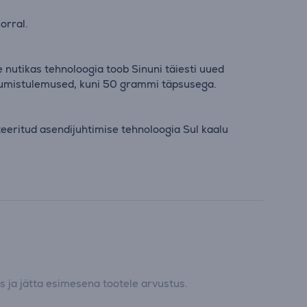
orral.
nutikas tehnoloogia toob Sinuni täiesti uued
aalumistulemused, kuni 50 grammi täpsusega.
eeritud asendijuhtimise tehnoloogia Sul kaalu
 ja jätta esimesena tootele arvustus.