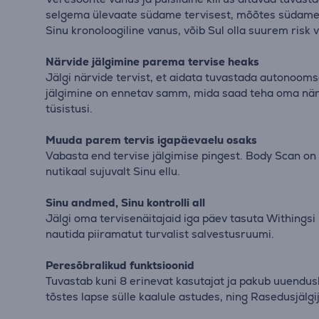
selgema ülevaate südame tervisest, mõõtes südamest
Sinu kronoloogiline vanus, võib Sul olla suurem risk
Närvide jälgimine parema tervise heaks
Jälgi närvide tervist, et aidata tuvastada autonooms
jälgimine on ennetav samm, mida saad teha oma närvi
tüsistusi.
Muuda parem tervis igapäevaelu osaks
Vabasta end tervise jälgimise pingest. Body Scan on s
nutikaal sujuvalt Sinu ellu.
Sinu andmed, Sinu kontrolli all
Jälgi oma tervisenäitajaid iga päev tasuta Withingsi
nautida piiramatut turvalist salvestusruumi.
Peresõbralikud funktsioonid
Tuvastab kuni 8 erinevat kasutajat ja pakub uuendusl
tõstes lapse sülle kaalule astudes, ning Rasedusjäl