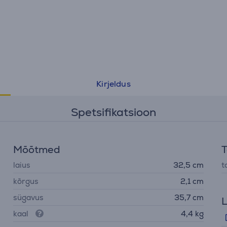
Kirjeldus
Spetsifikatsioon
Mõõtmed
T
laius
32,5 cm
t
kõrgus
2,1 cm
sügavus
35,7 cm
L
kaal
4,4 kg