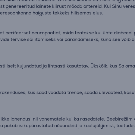
 genereeritud lainete kiirust mööda artereid. Kui Sinu veres
 veresoonkonna haiguste tekkeks hilisemas elus.
et perifeerset neuropaatiat, mida teatakse kui ühte diabeedi p
de tervise säilitamiseks või parandamiseks, kuna see võib aid
tiilselt kujundatud ja lihtsasti kasutatav. Ükskõik, kus Sa om
 rakenduses, kus saad vaadata trende, saada ülevaateid, kasu
ikke lahendusi nii vanematele kui ka rasedatele. Beebirežiim 
gija pakub isikupärastatud nõuandeid ja kaalujälgimist, toet