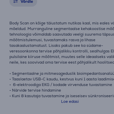
Võrdle
Body Scan on kõige täiustatum nutikas kaal, mis eales vä
mõeldud. Murranguline segmentaalse kehakoostise mõ
tehnoloogia võimaldab saavutada veelgi suurema täpsu
mõõtmistulemusi, tuvastamaks rasva ja lihase
tasakaalustamatust. Lisaks pakub see ka südame-
veresoonkonna tervise põhjalikku kontrolli, sealhulgas E
pulsilaine kiiruse mõõtmist, muutes selle ideaalseks val
neile, kes soovivad oma tervise eest põhjalikult hoolitse
• Segmentaalne ja mitmesageduslik bioimpedantsanalü
• Taaslaetav USB-C kaudu, kestvus kuni 1 aasta laadimis
• 6-elektroodiga EKG / kodade virvenduse tuvastamine
• Närvide tervise hindamine
• Kuni 8 kasutaja tuvastamine ja iseseisev sünkroniseer
• WiFi ja Bluetooth sünkroniseerimine
Loe edasi
• Ühenduvus: WiFi 802.11 b/g/n, Bluetooth Low Energy
• Ühilduvus: iOS 15 (või uuem), Android 10 (või uuem)