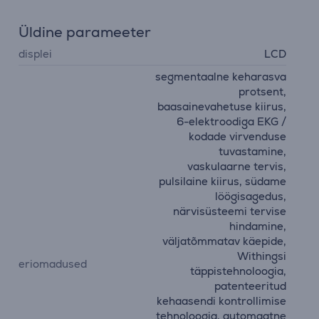
Üldine parameeter
displei
LCD
segmentaalne keharasva
protsent,
baasainevahetuse kiirus,
6-elektroodiga EKG /
kodade virvenduse
tuvastamine,
vaskulaarne tervis,
pulsilaine kiirus, südame
löögisagedus,
närvisüsteemi tervise
hindamine,
väljatõmmatav käepide,
Withingsi
eriomadused
täppistehnoloogia,
patenteeritud
kehaasendi kontrollimise
tehnoloogia, automaatne