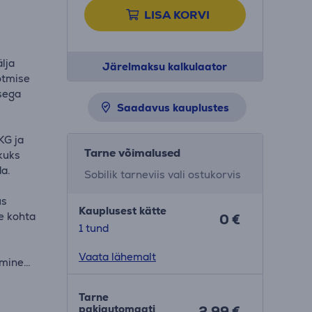
LISA KORVI
lja
Järelmaksu kalkulaator
õtmise
sega
Saadavus kauplustes
KG ja
Tarne võimalused
ikuks
da.
Sobilik tarneviis vali ostukorvis
üs
Kauplusest kätte
e kohta
0 €
1 tund
Vaata lähemalt
imine
Tarne
pakiautomaati
2.99 €