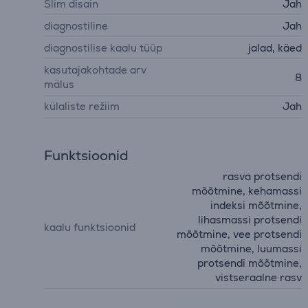
Slim disain
Jah
diagnostiline
Jah
diagnostilise kaalu tüüp
jalad, käed
kasutajakohtade arv
8
mälus
külaliste režiim
Jah
Funktsioonid
rasva protsendi
mõõtmine, kehamassi
indeksi mõõtmine,
lihasmassi protsendi
kaalu funktsioonid
mõõtmine, vee protsendi
mõõtmine, luumassi
protsendi mõõtmine,
vistseraalne rasv