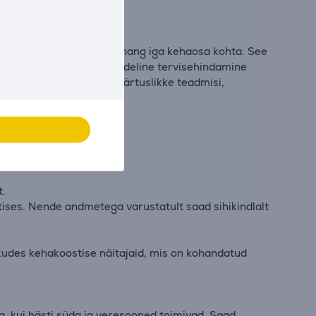
lad, torso ja käed.
u, et saada ülitäpne hinnang iga kehaosa kohta. See
enemise abil. See läbimurdeline tervisehindamine
admine võib pakkuda väärtuslikke teadmisi,
t.
ises. Nende andmetega varustatult saad sihikindlalt
kudes kehakoostise näitajaid, mis on kohandatud
, kui hästi süda ja veresooned toimivad. Saad