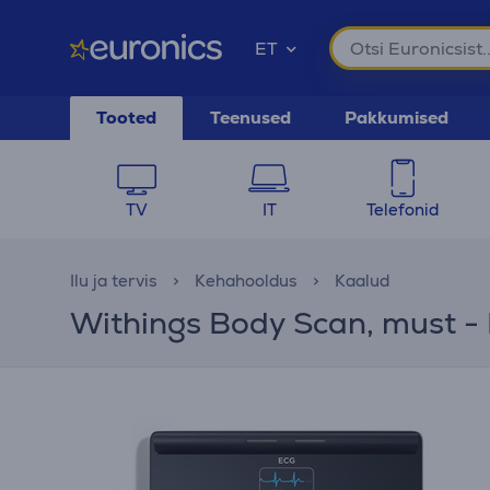
ET
Tooted
Teenused
Pakkumised
TV
IT
Telefonid
Ilu ja tervis
Kehahooldus
Kaalud
Withings Body Scan, must - 