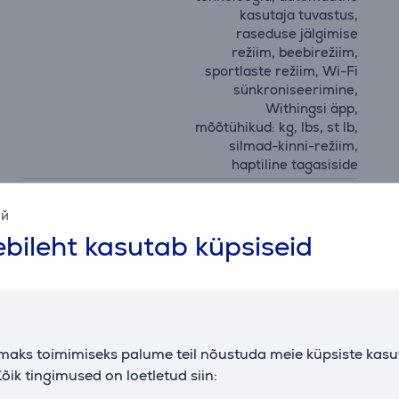
kasutaja tuvastus,
raseduse jälgimise
režiim, beebirežiim,
sportlaste režiim, Wi-Fi
sünkroniseerimine,
Withingsi äpp,
mõõtühikud: kg, lbs, st lb,
silmad-kinni-režiim,
haptiline tagasiside
tootja
Withings
ий
värv
must
bileht kasutab küpsiseid
maks toimimiseks palume teil nõustuda meie küpsiste kas
Kirjeldus
õik tingimused on loetletud siin: