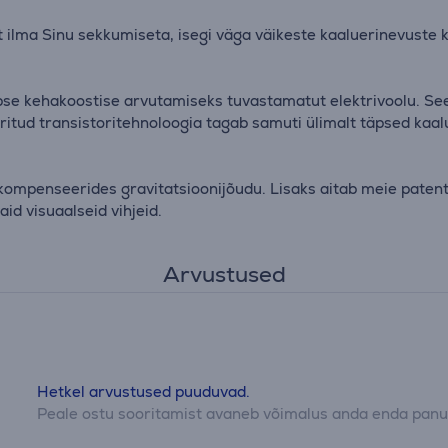
 ilma Sinu sekkumiseta, isegi väga väikeste kaaluerinevuste k
e kehakoostise arvutamiseks tuvastamatut elektrivoolu. See 
teeritud transistoritehnoloogia tagab samuti ülimalt täpsed k
ompenseerides gravitatsioonijõudu. Lisaks aitab meie patent
id visuaalseid vihjeid.
Arvustused
Hetkel arvustused puuduvad.
Peale ostu sooritamist avaneb võimalus anda enda panus