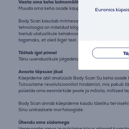
Vaata oma keha kolmemõõtmeliselt
Muuda oma keha osade kaupa kehakoostise analüüsi ab
Euronics küpsi
Body Scan kasutab mitmesageduslikku bioelektrilise 
tehnoloogia on mõeldud kõigile, kes soovivad säilit
toetub ulatuslikule kehakoostise andmebaasile, või
tagamaks, et oled õigel teel.
Töötab igal pinnal
Tä
Tänu uuenduslikule jalgadeta disainile töötab igal pi
Avasta täpsuse jõud
Käepideme abil analüüsib Body Scan Su keha osade k
Tutvustame revolutsioonilist hindamist, mis pakub t
püüelda oma eesmärkide poole ja mõista, millised teg
Body Scan annab käepideme kaudu täieliku tervisehi
Sinu unikaalsele morfoloogiale.
Ühendu oma südamega
Veresoonte vanus ja pulsilaine kiirus aitavad tuvas