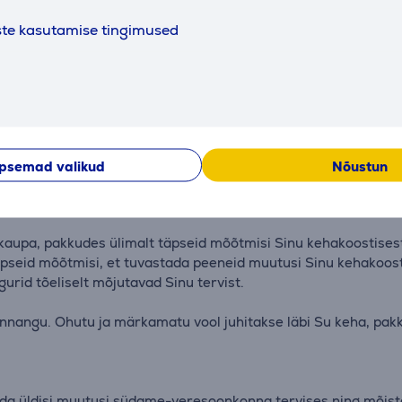
il, tuvastades rasva ja lihasmassi kolmes põhivaldkonnas: ja
ste kasutamise tingimused
impedantsi analüüsi (BIA) tehnoloogiat kaalu käepideme kaud
ada või parandada oma füüsilist sooritusvõimet sihipärase läh
maldades võrrelda oma andmeid sarnaste kasutajatega. See te
psemad valikud
Nõustun
nnal, andes täpsed tulemused isegi vaibal kasutades.
aupa, pakkudes ülimalt täpseid mõõtmisi Sinu kehakoostises
äpseid mõõtmisi, et tuvastada peeneid muutusi Sinu kehakoost
urid tõeliselt mõjutavad Sinu tervist.
nnangu. Ohutu ja märkamatu vool juhitakse läbi Su keha, pak
tada üldisi muutusi südame-veresoonkonna tervises ning mõista