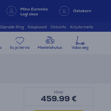
Minu Euronics
Ostukorv
Logi sisse
Sõprade Ring
Kauplused
Ostuinfo
Kirjuta meile
a
Ilu ja tervis
Meelelahutus
Vaba aeg
Hind:
459.99
€