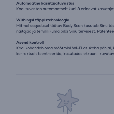
Automaatne kasutajatuvastus
Kaal tuvastab automaatselt kuni 8 erinevat kasutajat
Withingsi täppistehnoloogia
Mitmel sagedusel töötav Body Scan kasutab Sinu täps
näitajad ja terviklikuma pildi Sinu tervisest. Paten
Asendikontroll
Kaal kohandab oma mõõtmisi Wi-Fi asukoha põhjal, k
korrektselt tsentreerida, kasutades ekraanil kuvatava