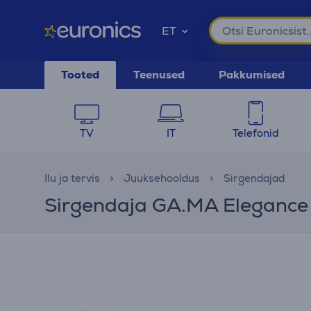
ET
Tooted
Teenused
Pakkumised
TV
IT
Telefonid
Ilu ja tervis
Juuksehooldus
Sirgendajad
Sirgendaja GA.MA Elegance 