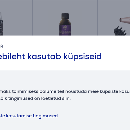
ий
bileht kasutab küpsiseid
se GA.MA
Taastav juukseõli
Föön GA.MA
ON 120 ml
GA.MA Argan oil 30 ml
3D Therapy 
CTION
GT9901
GH3537
Hind:
Hind:
maks toimimiseks palume teil nõustuda meie küpsiste kas
11.99 €
59.99 €
õik tingimused on loetletud siin:
ste kasutamise tingimused