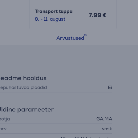
Transport tuppa
7.99 €
8. - 11. august
Arvustused
Seadme hooldus
sepuhastuvad plaadid
Ei
ldine parameeter
ootja
GA.MA
ärv
vask