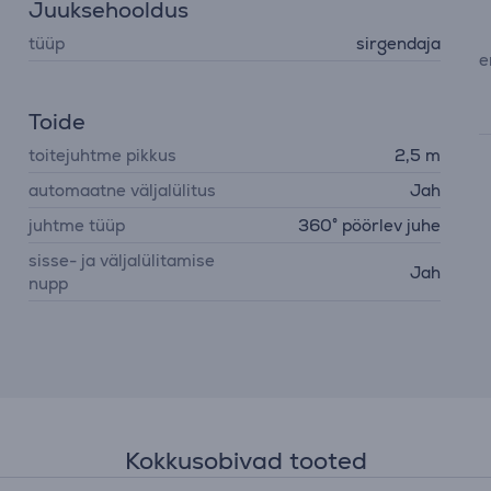
Juuksehooldus
tüüp
sirgendaja
e
Toide
toitejuhtme pikkus
2,5 m
automaatne väljalülitus
Jah
juhtme tüüp
360° pöörlev juhe
sisse- ja väljalülitamise
Jah
nupp
Kokkusobivad tooted