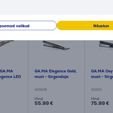
Sarnased tooted
psemad valikud
Nõustun
 GA.MA
GA.MA Elegance Gold,
GA.MA Oxy-
legance LED
must - Sirgendaja
must - Sir
GI0235
SI0151
Hind:
Hind:
55.99 €
75.99 €