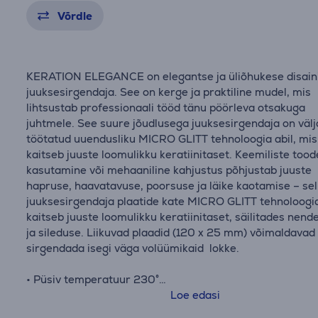
Võrdle
KERATION ELEGANCE on elegantse ja üliõhukese disain
juuksesirgendaja. See on kerge ja praktiline mudel, mis
lihtsustab professionaali tööd tänu pöörleva otsakuga
juhtmele. See suure jõudlusega juuksesirgendaja on välj
töötatud uuendusliku MICRO GLITT tehnoloogia abil, mis
kaitseb juuste loomulikku keratiinitaset. Keemiliste tood
kasutamine või mehaaniline kahjustus põhjustab juuste
hapruse, haavatavuse, poorsuse ja läike kaotamise – sel
juuksesirgendaja plaatide kate MICRO GLITT tehnoloogi
kaitseb juuste loomulikku keratiinitaset, säilitades nende
ja sileduse. Liikuvad plaadid (120 x 25 mm) võimaldavad
sirgendada isegi väga volüümikaid lokke.
• Püsiv temperatuur 230°
• Micro Glitt tehnoloogia, mis kaitseb juuste loomulikku
Loe edasi
keratiinitaset