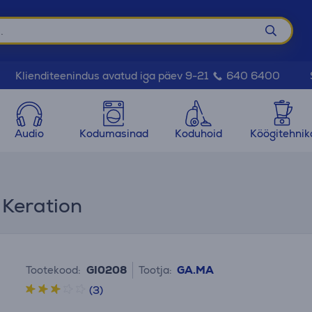
Klienditeenindus avatud iga päev 9-21
640 6400
Audio
Kodumasinad
Koduhoid
Köögitehnik
Keration
Tootekood:
GI0208
Tootja:
GA.MA
(3)