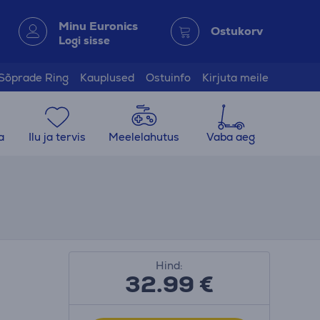
Minu Euronics
Ostukorv
Logi sisse
Sõprade Ring
Kauplused
Ostuinfo
Kirjuta meile
a
Ilu ja tervis
Meelelahutus
Vaba aeg
Hind:
32.99
€