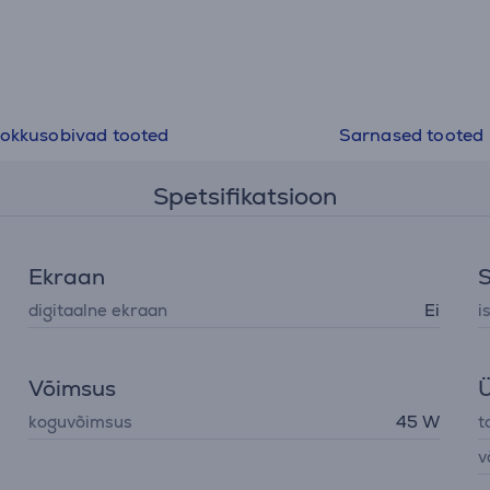
• Pikad liikuvad plaadid
• Kuumeneb 30 sekundiga
• 360° pöörlev juhe
• Automaatne väljalülitus 60 minuti pärast
okkusobivad tooted
Sarnased tooted
Spetsifikatsioon
Ekraan
digitaalne ekraan
Ei
i
Võimsus
Ü
koguvõimsus
45 W
t
v