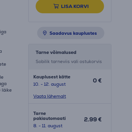
LISA KORVI
iga
Saadavus kauplustes
a
Tarne võimalused
Sobilik tarneviis vali ostukorvis
ete
Kauplusest kätte
le
0 €
aga
10. - 12. august
 läike
Vaata lähemalt
Tarne
pakiautomaati
2.99 €
8. - 11. august