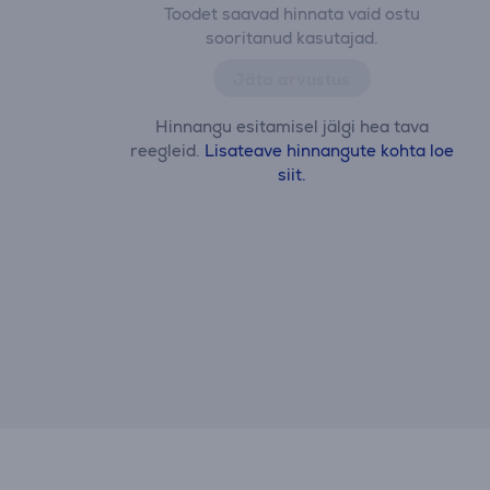
Toodet saavad hinnata vaid ostu
sooritanud kasutajad.
Jäta arvustus
Hinnangu esitamisel jälgi hea tava
reegleid.
Lisateave hinnangute kohta loe
siit.