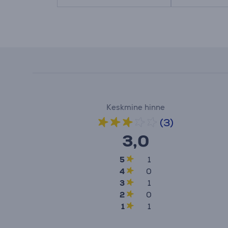
Keskmine hinne
(3)
3,0
5
1
4
0
3
1
2
0
1
1