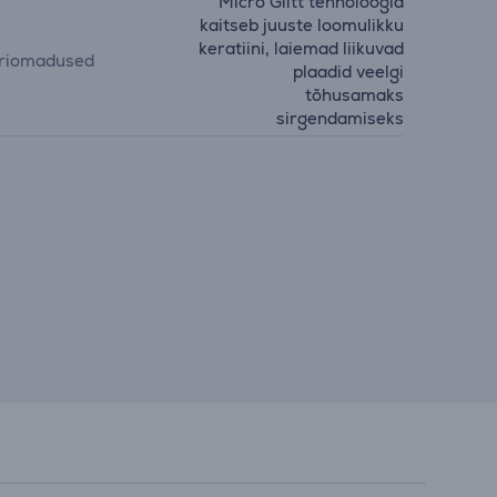
Micro Glitt tehnoloogia
kaitseb juuste loomulikku
keratiini, laiemad liikuvad
riomadused
plaadid veelgi
tõhusamaks
sirgendamiseks