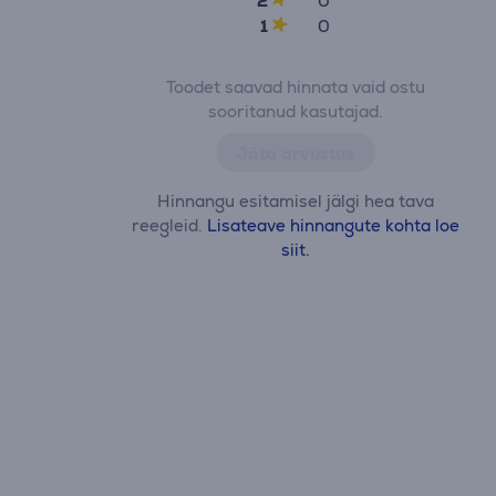
2
0
1
0
Toodet saavad hinnata vaid ostu
sooritanud kasutajad.
Jäta arvustus
Hinnangu esitamisel jälgi hea tava
reegleid.
Lisateave hinnangute kohta loe
siit.