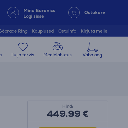
Minu Euronics
Ostukorv
Logi sisse
Sõprade Ring
Kauplused
Ostuinfo
Kirjuta meile
a
Ilu ja tervis
Meelelahutus
Vaba aeg
Hind:
449.99
€