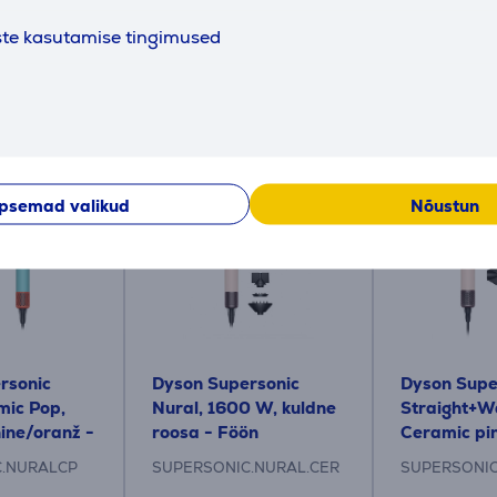
ste kasutamise tingimused
Sarnased tooted
psemad valikud
Nõustun
rsonic
Dyson Supersonic
Dyson Super
mic Pop,
Nural, 1600 W, kuldne
Straight+W
ine/oranž -
roosa - Föön
Ceramic pi
gold, roosa
C.NURALCP
SUPERSONIC.NURAL.CER
SUPERSONIC