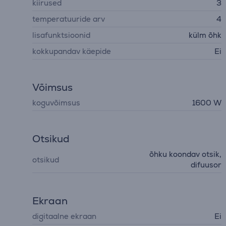
kiirused
3
temperatuuride arv
4
lisafunktsioonid
külm õhk
kokkupandav käepide
Ei
Võimsus
koguvõimsus
1600 W
Otsikud
õhku koondav otsik,
otsikud
difuusor
Ekraan
digitaalne ekraan
Ei