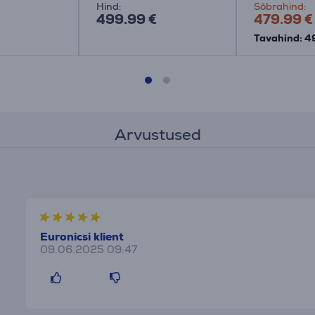
Hind:
Sõbrahind:
499.99 €
479.99 €
Tavahind: 4
Arvustused
Euronicsi klient
09.06.2025 09:47