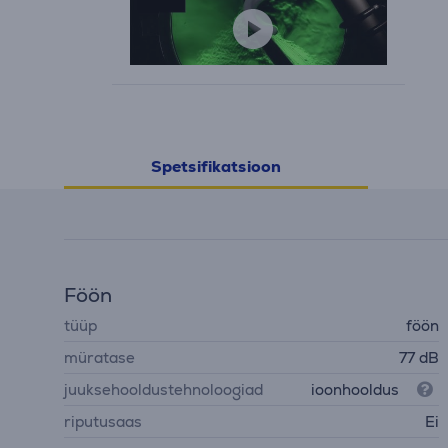
Spetsifikatsioon
Föön
tüüp
föön
müratase
77 dB
juuksehooldustehnoloogiad
ioonhooldus
riputusaas
Ei