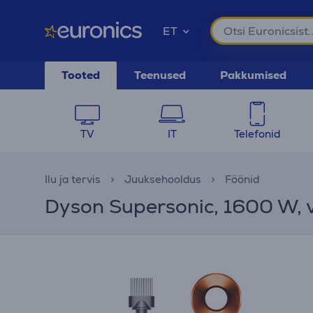
ET
Tooted
Teenused
Pakkumised
TV
IT
Telefonid
Ilu ja tervis
Juuksehooldus
Föönid
Dyson Supersonic, 1600 W, 