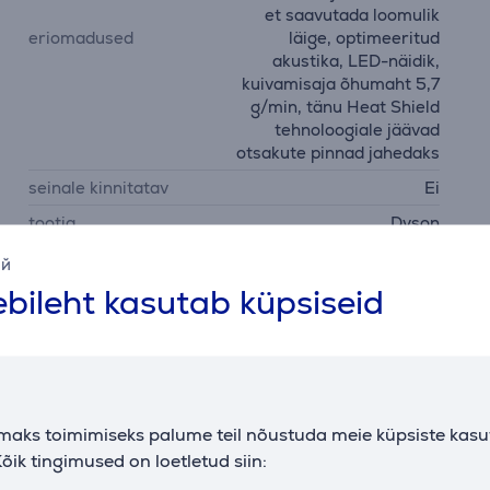
et saavutada loomulik
eriomadused
läige, optimeeritud
akustika, LED-näidik,
kuivamisaja õhumaht 5,7
g/min, tänu Heat Shield
tehnoloogiale jäävad
otsakute pinnad jahedaks
seinale kinnitatav
Ei
tootja
Dyson
ий
bileht kasutab küpsiseid
Kirjeldus
maks toimimiseks palume teil nõustuda meie küpsiste kas
õik tingimused on loetletud siin: