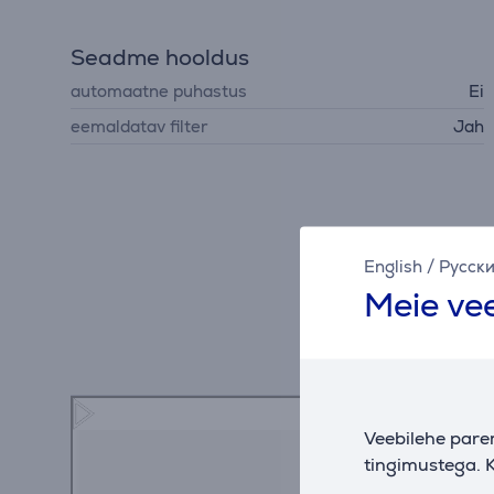
Seadme hooldus
automaatne puhastus
Ei
eemaldatav filter
Jah
English
/
Русск
Meie vee
Veebilehe pare
tingimustega. K