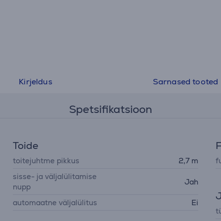
Kirjeldus
Sarnased tooted
Spetsifikatsioon
Toide
F
toitejuhtme pikkus
2,7 m
f
sisse- ja väljalülitamise
Jah
nupp
J
automaatne väljalülitus
Ei
t