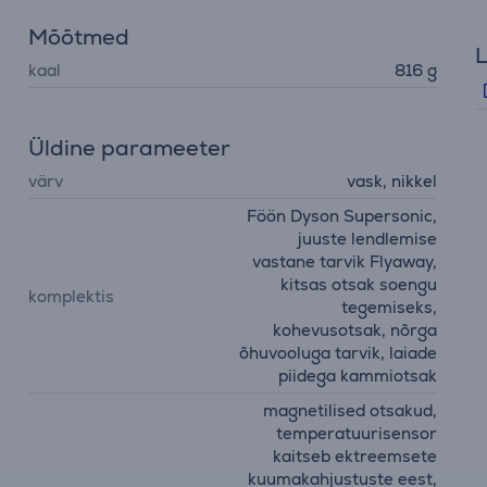
Mõõtmed
L
kaal
816 g
Üldine parameeter
värv
vask, nikkel
Föön Dyson Supersonic,
juuste lendlemise
vastane tarvik Flyaway,
kitsas otsak soengu
komplektis
tegemiseks,
kohevusotsak, nõrga
õhuvooluga tarvik, laiade
piidega kammiotsak
magnetilised otsakud,
temperatuurisensor
kaitseb ektreemsete
kuumakahjustuste eest,