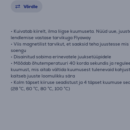
Võrdle
• Kuivatab kiirelt, ilma liigse kuumuseta. Nüüd uue, juust
lendlemise vastase tarvikuga Flyaway
• Viis magnetilist tarvikut, et saaksid teha juustesse mis
soengu
• Disainitud sobima erinevatele juuksetüüpidele
• Mõõdab õhutemperatuuri 40 korda sekundis ja regule
kuumust, mis aitab vältida kuumusest tulenevaid kahjust
kaitseb juuste loomulikku sära
• Kolm täpset kiiruse seadistust ja 4 täpset kuumuse se
(28 °C, 60 °C, 80 °C, 100 °C)