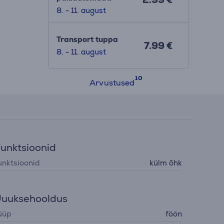
8. - 11. august
Transport tuppa
7.99 €
8. - 11. august
Arvustused
unktsioonid
unktsioonid
külm õhk
uuksehooldus
üüp
föön