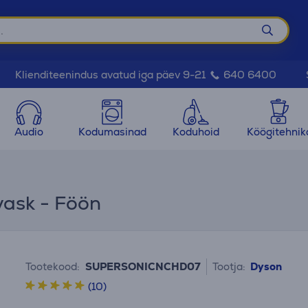
Klienditeenindus avatud iga päev 9-21
640 6400
Audio
Kodumasinad
Koduhoid
Köögitehnik
vask - Föön
Tootekood:
SUPERSONICNCHD07
Tootja:
Dyson
(10)