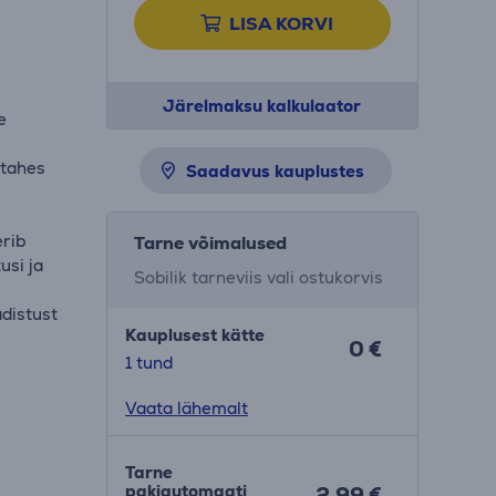
LISA KORVI
Järelmaksu kalkulaator
e
 tahes
Saadavus kauplustes
erib
Tarne võimalused
usi ja
Sobilik tarneviis vali ostukorvis
adistust
Kauplusest kätte
0 €
1 tund
Vaata lähemalt
Tarne
pakiautomaati
2.99 €