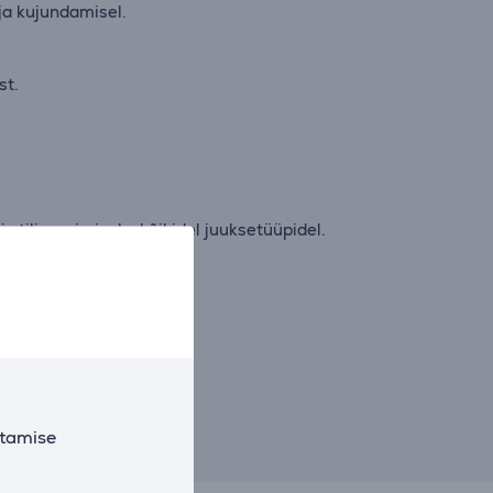
 ja kujundamisel.
st.
stiliseerimiseks kõikidel juuksetüüpidel.
kseid.
utamise