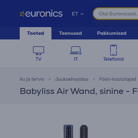
ET
Tooted
Teenused
Pakkumised
TV
IT
Telefonid
Ilu ja tervis
Juuksehooldus
Föön-koolutajad
Babyliss Air Wand, sinine - 