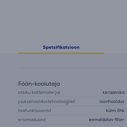
Spetsifikatsioon
Föön-koolutaja
otsiku kattematerjal
keraamika
juuksehooldustehnoloogiad
ioonhooldus
lisafunktsioonid
külm õhk
eriomadused
eemaldatav filter