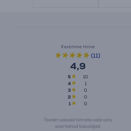
Keskmine hinne
(11)
4,9
5
10
4
1
3
0
2
0
1
0
Toodet saavad hinnata vaid ostu
sooritanud kasutajad.