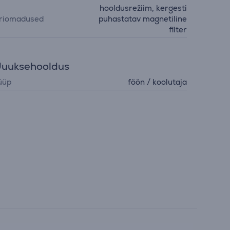
hooldusrežiim, kergesti
riomadused
puhastatav magnetiline
filter
uuksehooldus
üüp
föön / koolutaja