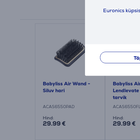
Euronics küpsi
Tä
Babyliss Air Wand -
Babyliss A
Siluv hari
Lendlevate 
tarvik
ACAS6550PAD
ACAS6550F
Hind:
Hind:
29.99 €
29.99 €