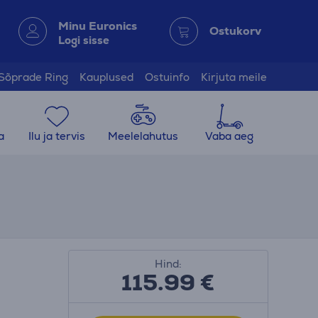
Minu Euronics
Ostukorv
Logi sisse
Sõprade Ring
Kauplused
Ostuinfo
Kirjuta meile
a
Ilu ja tervis
Meelelahutus
Vaba aeg
Hind:
115.99
€