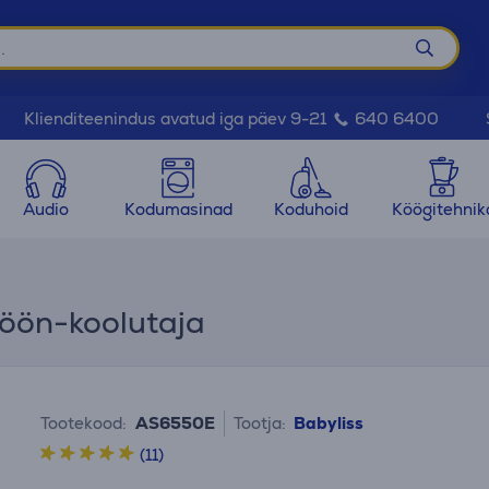
Klienditeenindus avatud iga päev 9-21
640 6400
Audio
Kodumasinad
Koduhoid
Köögitehnik
Föön-koolutaja
Tootekood:
AS6550E
Tootja:
Babyliss
(11)