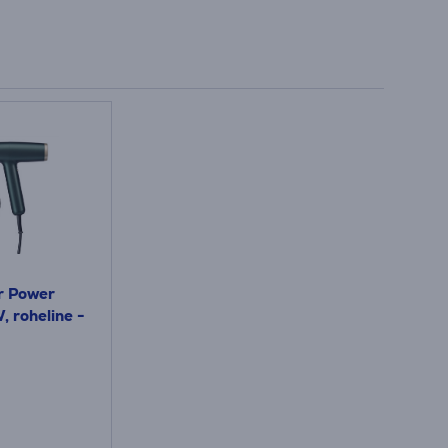
r Power
, roheline -