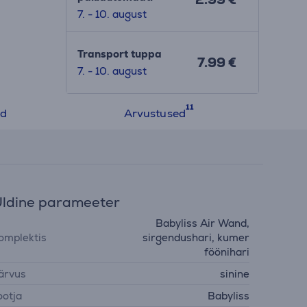
7. - 10. august
Transport tuppa
7.99 €
7. - 10. august
ed
Arvustused
ldine parameeter
Babyliss Air Wand,
omplektis
sirgendushari, kumer
föönihari
ärvus
sinine
ootja
Babyliss