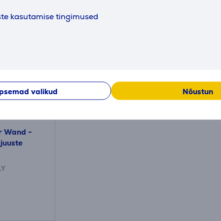
ste kasutamise tingimused
Tarvikud
psemad valikud
Nõustun
ir Wand -
juuste
LY