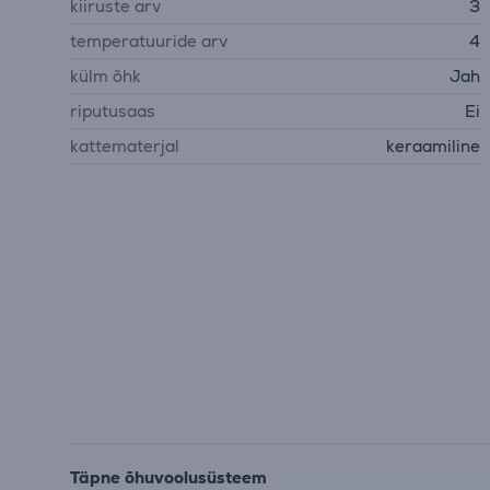
kiiruste arv
3
temperatuuride arv
4
külm õhk
Jah
riputusaas
Ei
kattematerjal
keraamiline
Täpne õhuvoolusüsteem