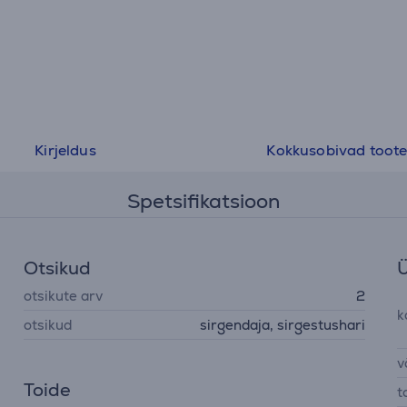
Kirjeldus
Kokkusobivad toot
Spetsifikatsioon
Otsikud
Ü
otsikute arv
2
k
otsikud
sirgendaja, sirgestushari
v
Toide
t