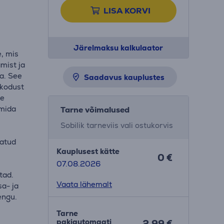
LISA KORVI
Järelmaksu kalkulaator
, mis
mist ja
a. See
Saadavus kauplustes
 kodust
se
 mida
Tarne võimalused
Sobilik tarneviis vali ostukorvis
tatud
Kauplusest kätte
0 €
d
07.08.2026
tad.
Vaata lähemalt
a- ja
engu.
Tarne
pakiautomaati
2.99 €