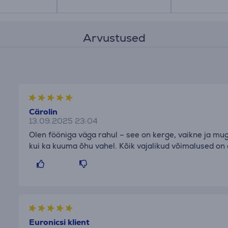
Arvustused
Cärolin
13.09.2025 23:04
Olen fööniga väga rahul – see on kerge, vaikne ja mug
kui ka kuuma õhu vahel. Kõik vajalikud võimalused on
Euronicsi klient