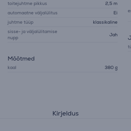
toitejuhtme pikkus
2,5 m
e
automaatne väljalülitus
Ei
juhtme tüüp
klassikaline
sisse- ja väljalülitamise
Jah
J
nupp
t
Mõõtmed
kaal
380 g
Kirjeldus