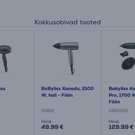
Kokkusobivad tooted
iss
BaByliss Xanadu, 2100
Babyliss Ai
W, hall - Föön
Pro, 1700 W
Föön
D581E
D6555DE
Hind:
Hind:
49.99 €
129.99 €