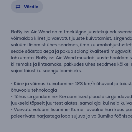
Võrdle
BaByliss Air Wand on mitmekülgne juustekujundusseade
võimaldab kiiret ja vaevatut juuste kuivatamist, sirgenda
volüümi lisamist ühes seadmes, ilma kuumakahjustustet
seade säästab aega ja pakub salongikvaliteeti mugavalt
lahkumata. BaByliss Air Wand muudab juuste hooldami
kiiremaks ja lihtsamaks, pakkudes ühes seadmes kõike,
vajad täiusliku soengu loomiseks.
• Kiire ja võimas kuivatamine: 123 km/h õhuvool ja täius
õhuvoolu tehnoloogia
• Tõhus sirgendamine: Keraamilised plaadid sirgendava
juukseid täpselt juurtest alates, samal ajal kui neid kuiva
• Vaevatu volüümi lisamine: Kumer ovaalne hari koos pus
poleerivate harjastega loob sujuva ja volüümika fööniso