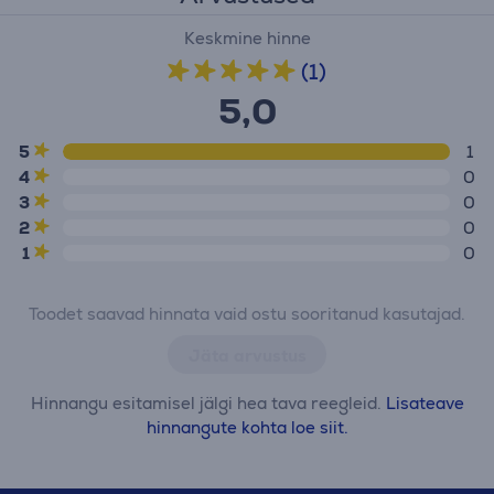
Keskmine hinne
(1)
5,0
5
1
4
0
3
0
2
0
1
0
Toodet saavad hinnata vaid ostu sooritanud kasutajad.
Jäta arvustus
Hinnangu esitamisel jälgi hea tava reegleid.
Lisateave
hinnangute kohta loe siit.