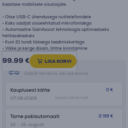
kaaslase mobiilsele sisuloojale.
• Otse USB-C ühendusega nutitelefonidele
• Kaks saatjat sisseehitatud mikrofonidega
• Automaatne GainAssist tehnoloogia optimaalseks
helitasakaaluks
• Kuni 21 tundi tööaega laadimiskarbiga
• Väike ja kerge disain, lihtne kinnitamine
99.99
€
LISA KORVI
Tarne võimalused
Sobilik tarneviis vali ostukorvis
0 €
Kauplusest kätte
Vaata lähemalt
07.08.2026
2.99 €
Tarne pakiautomaati
10. - 15. august