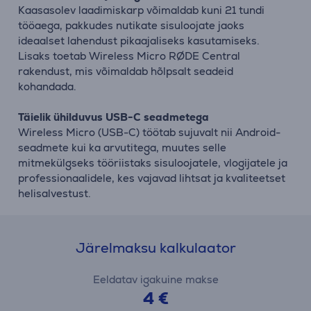
Kaasasolev laadimiskarp võimaldab kuni 21 tundi
tööaega, pakkudes nutikate sisuloojate jaoks
ideaalset lahendust pikaajaliseks kasutamiseks.
Lisaks toetab Wireless Micro RØDE Central
rakendust, mis võimaldab hõlpsalt seadeid
kohandada.
Täielik ühilduvus USB-C seadmetega
Wireless Micro (USB-C) töötab sujuvalt nii Android-
seadmete kui ka arvutitega, muutes selle
mitmekülgseks tööriistaks sisuloojatele, vlogijatele ja
professionaalidele, kes vajavad lihtsat ja kvaliteetset
helisalvestust.
Järelmaksu kalkulaator
Eeldatav igakuine makse
4 €