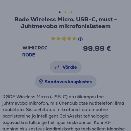
Rode Wireless Micro, USB-C, must -
Juhtmevaba mikrofonisüsteem
(1)
99.99 €
WIMICROC
RODE
Võrdle
Saadavus kauplustes
RØDE Wireless Micro (USB-C) on ülikompaktne
juhtmevaba mikrofon, mis ühendub otse nutitelefoni ilma
kaabliteta. Sisseehitatud mikrofonid, automaatne
paaristamine ja Intelligent GainAssist tehnoloogia
tagavad kristallselge heli igas keskkonnas. Kuni 21-
tunnine aku kestvus laadimiskarbiga teeb sellest ideaalse