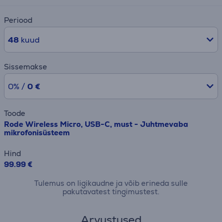
Periood
48
kuud
Sissemakse
0% /
0 €
Toode
Rode Wireless Micro, USB-C, must - Juhtmevaba
mikrofonisüsteem
Hind
99.99 €
Tulemus on ligikaudne ja võib erineda sulle
pakutavatest tingimustest.
Arvustused