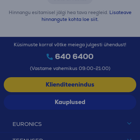
Hinnangu esitamisel jälgi hea tava reegleid.
Lisateave
hinnangute kohta loe siit.
Küsimuste korral võtke meiega julgesti ühendust!
640 6400
(Vastame vahemikus 09:00-21:00)
Klienditeenindus
Kauplused
EURONICS