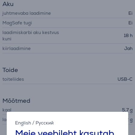
Aku
juhtmevaba laadimine
Ei
MagSafe tugi
Ei
laadimiskarbi aku kestvus
18 h
kuni
kiirlaadimine
Jah
Toide
toiteliides
USB-C
Mõõtmed
kaal
5,7 g
laadimiskarbi kaal
22 g
English
/
Русский
Meie veebileht kasutab