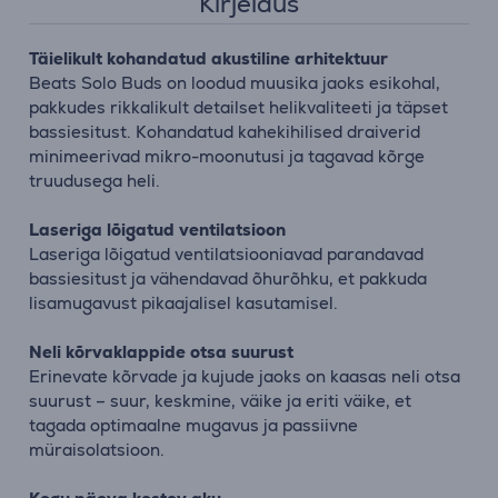
Kirjeldus
Täielikult kohandatud akustiline arhitektuur
Beats Solo Buds on loodud muusika jaoks esikohal,
pakkudes rikkalikult detailset helikvaliteeti ja täpset
bassiesitust. Kohandatud kahekihilised draiverid
minimeerivad mikro-moonutusi ja tagavad kõrge
truudusega heli.
Laseriga lõigatud ventilatsioon
Laseriga lõigatud ventilatsiooniavad parandavad
bassiesitust ja vähendavad õhurõhku, et pakkuda
lisamugavust pikaajalisel kasutamisel.
Neli kõrvaklappide otsa suurust
Erinevate kõrvade ja kujude jaoks on kaasas neli otsa
suurust – suur, keskmine, väike ja eriti väike, et
tagada optimaalne mugavus ja passiivne
müraisolatsioon.