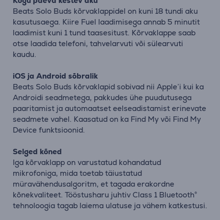
Kogu päeva kestev aku
Beats Solo Buds kõrvaklappidel on kuni 18 tundi aku
kasutusaega. Kiire Fuel laadimisega annab 5 minutit
laadimist kuni 1 tund taasesitust. Kõrvaklappe saab
otse laadida telefoni, tahvelarvuti või sülearvuti
kaudu.
iOS ja Android sõbralik
Beats Solo Buds kõrvaklapid sobivad nii Apple’i kui ka
Androidi seadmetega, pakkudes ühe puudutusega
paaritamist ja automaatset eelseadistamist erinevate
seadmete vahel. Kaasatud on ka Find My või Find My
Device funktsioonid.
Selged kõned
Iga kõrvaklapp on varustatud kohandatud
mikrofoniga, mida toetab täiustatud
müravähendusalgoritm, et tagada erakordne
kõnekvaliteet. Tööstusharu juhtiv Class 1 Bluetooth®
tehnoloogia tagab laiema ulatuse ja vähem katkestusi.