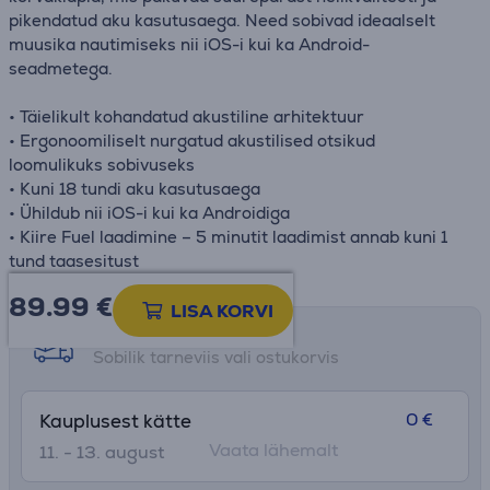
pikendatud aku kasutusaega. Need sobivad ideaalselt
muusika nautimiseks nii iOS-i kui ka Android-
seadmetega.
• Täielikult kohandatud akustiline arhitektuur
• Ergonoomiliselt nurgatud akustilised otsikud
loomulikuks sobivuseks
• Kuni 18 tundi aku kasutusaega
• Ühildub nii iOS-i kui ka Androidiga
• Kiire Fuel laadimine – 5 minutit laadimist annab kuni 1
tund taasesitust
89.99
€
LISA KORVI
Tarne võimalused
Sobilik tarneviis vali ostukorvis
0 €
Kauplusest kätte
Vaata lähemalt
11. - 13. august