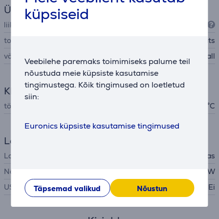
Üldine parameeter
küpsiseid
liik
kõrvasisesed (in-ear)
tootja
Beats
värv
hall
Veebilehe paremaks toimimiseks palume teil
nõustuda meie küpsiste kasutamise
tingimustega. Kõik tingimused on loetletud
Kliima
siin:
töötemperatuuri vahemik
0 kuni 35 °C
Euronics küpsiste kasutamise tingimused
Laadija
Laadija
ei ole kaasas
Nõutav laadija võimsus
2,5 - 5 W
USB PD
Ei
Täpsemad valikud
Nõustun