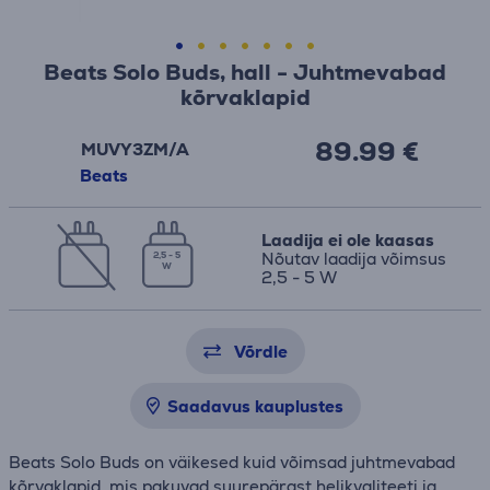
Beats Solo Buds, hall - Juhtmevabad
kõrvaklapid
89.99 €
MUVY3ZM/A
Beats
Laadija ei ole kaasas
Nõutav laadija võimsus
2,5 - 5
W
2,5 - 5 W
Võrdle
Saadavus kauplustes
Beats Solo Buds on väikesed kuid võimsad juhtmevabad
kõrvaklapid, mis pakuvad suurepärast helikvaliteeti ja