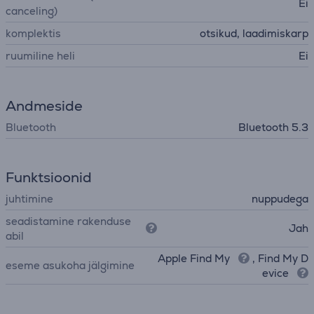
Ei
canceling)
komplektis
otsikud, laadimiskarp
ruumiline heli
Ei
Andmeside
Bluetooth
Bluetooth 5.3
Funktsioonid
juhtimine
nuppudega
seadistamine rakenduse
Jah
abil
Apple Find My
, Find My D
eseme asukoha jälgimine
evice