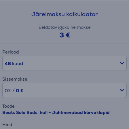
Järelmaksu kalkulaator
Eeldatav igakuine makse
3 €
Periood
48
kuud
Sissemakse
0% /
0 €
Toode
Beats Solo Buds, hall - Juhtmevabad kõrvaklapid
Hind