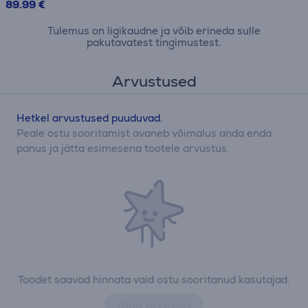
89.99 €
Tulemus on ligikaudne ja võib erineda sulle
pakutavatest tingimustest.
Arvustused
Hetkel arvustused puuduvad.
Peale ostu sooritamist avaneb võimalus anda enda
panus ja jätta esimesena tootele arvustus.
Toodet saavad hinnata vaid ostu sooritanud kasutajad.
Jäta arvustus