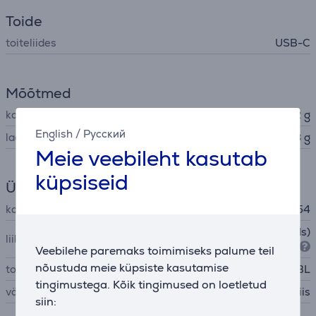
Toide
toiteliides
USB-C
Mõõtmed
kaal
4,12 g
English
/
Русский
laadimiskarbi kaal
35,68 g
Meie veebileht kasutab
küpsiseid
Üldine parameeter
kaitseaste
IP54
nööpkõrvaklapid (earbuds)
liik
Veebilehe paremaks toimimiseks palume teil
nõustuda meie küpsiste kasutamise
tootja
JBL
tingimustega. Kõik tingimused on loetletud
värv
türkiis
siin: