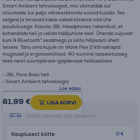
Smart Ambient tehnoloogiat, mis võimaldab sul
otsustada, kui palju väliskeskkonda soovid kuulda. Tee
selgeid ja teravaid käed-vabad kõnesid vaid ühe
puudutusega. Kasuta JBL Headphones rakendust, et
kohandada heli ja valida hääljuhiste keel. Ühenda sujuvalt
kuni 8 Bluetooth® seadmega ja lülitu hõlpsasti ühelt
teisele. Tänu oma kujule on Wave Flex 2 kõrvaklapid
mugavad ja ergonoomilised. 40-tunnine taasesitusaeg
teeb neist suurepärase igapäevase helikaaslase.
• JBL Pure Bass heli
• Smart Ambient tehnoloogia
• 4 mikrofoni selgete kõnede jaoks
Loe edasi
• Vee- ja tolmukindel
81.99
€
• JBL Headphones rakendus
LISA KORVI
• 40 tundi taasesitusaega ja kiirlaadimine
Tarne võimalused
• Mitme seadme ühendamine
Sobilik tarneviis vali ostukorvis
• Sujuv Bluetooth® ühendamine
0 €
Kauplusest kätte