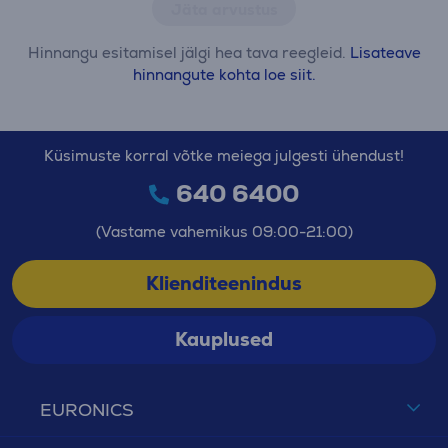
Jäta arvustus
Hinnangu esitamisel jälgi hea tava reegleid.
Lisateave
hinnangute kohta loe siit.
Küsimuste korral võtke meiega julgesti ühendust!
640 6400
(Vastame vahemikus 09:00-21:00)
Klienditeenindus
Kauplused
EURONICS