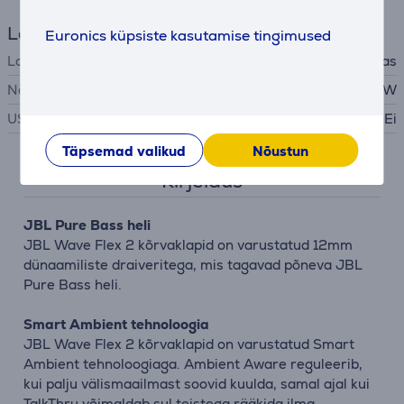
Laadija
Euronics küpsiste kasutamise tingimused
Laadija
ei ole kaasas
Nõutav laadija võimsus
2,5 - 5 W
USB PD
Ei
Täpsemad valikud
Nõustun
Kirjeldus
JBL Pure Bass heli
JBL Wave Flex 2 kõrvaklapid on varustatud 12mm
dünaamiliste draiveritega, mis tagavad põneva JBL
Pure Bass heli.
Smart Ambient tehnoloogia
JBL Wave Flex 2 kõrvaklapid on varustatud Smart
Ambient tehnoloogiaga. Ambient Aware reguleerib,
kui palju välismaailmast soovid kuulda, samal ajal kui
TalkThru võimaldab sul teistega rääkida ilma