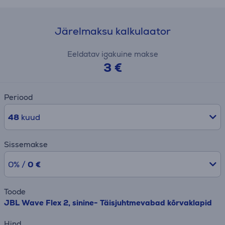
Järelmaksu kalkulaator
Eeldatav igakuine makse
3 €
Periood
48
kuud
Sissemakse
0% /
0 €
Toode
JBL Wave Flex 2, sinine- Täisjuhtmevabad kõrvaklapid
Hind