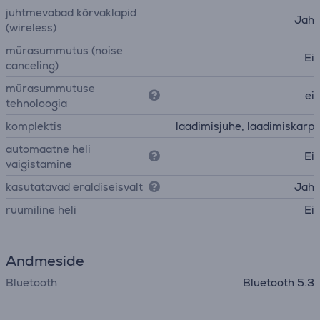
juhtmevabad kõrvaklapid
Jah
(wireless)
mürasummutus (noise
Ei
canceling)
mürasummutuse
ei
tehnoloogia
komplektis
laadimisjuhe, laadimiskarp
automaatne heli
Ei
vaigistamine
kasutatavad eraldiseisvalt
Jah
ruumiline heli
Ei
Andmeside
Bluetooth
Bluetooth 5.3