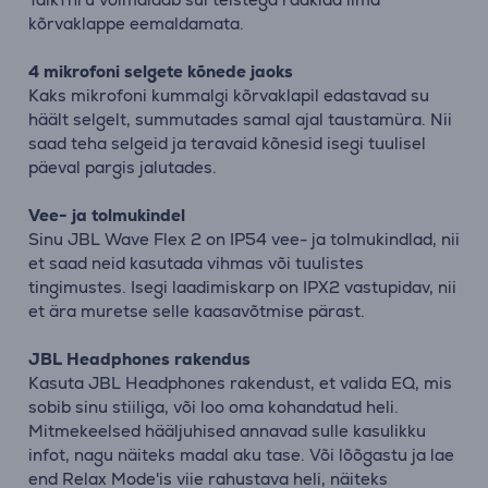
kõrvaklappe eemaldamata.
4 mikrofoni selgete kõnede jaoks
Kaks mikrofoni kummalgi kõrvaklapil edastavad su
häält selgelt, summutades samal ajal taustamüra. Nii
saad teha selgeid ja teravaid kõnesid isegi tuulisel
päeval pargis jalutades.
Vee- ja tolmukindel
Sinu JBL Wave Flex 2 on IP54 vee- ja tolmukindlad, nii
et saad neid kasutada vihmas või tuulistes
tingimustes. Isegi laadimiskarp on IPX2 vastupidav, nii
et ära muretse selle kaasavõtmise pärast.
JBL Headphones rakendus
Kasuta JBL Headphones rakendust, et valida EQ, mis
sobib sinu stiiliga, või loo oma kohandatud heli.
Mitmekeelsed hääljuhised annavad sulle kasulikku
infot, nagu näiteks madal aku tase. Või lõõgastu ja lae
end Relax Mode'is viie rahustava heli, näiteks