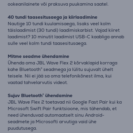
ookeanilainete või praksuva puukamina saatel.
40 tundi taasesitusaega ja kiirlaadimine
Nautige 10 tundi kuulamisaega, lisaks veel kolm
täislaadimist (30 tundi) laadimiskarbist. Vajad kiiret
laadimist? 10 minutit laadimist USB-C kaabliga annab
sulle veel kolm tundi taasesitusaega.
Mitme seadme ühendamine
Ühenda oma JBL Wave Flex 2 kõrvaklapid korraga
kahe Bluetooth® seadmega ja lülitu sujuvalt ühelt
teisele. Nii ei jää sa oma telefonikõnest ilma, kui
vaatad tahvelarvutis videot.
Sujuv Bluetooth® ühendamine
JBL Wave Flex 2 toetavad nii Google Fast Pair kui ka
Microsoft Swift Pair funktsioone, mis tähendab, et
need ühenduvad automaatselt sinu Android-
seadmete ja Microsofti arvutiga vaid ühe
puudutusega.