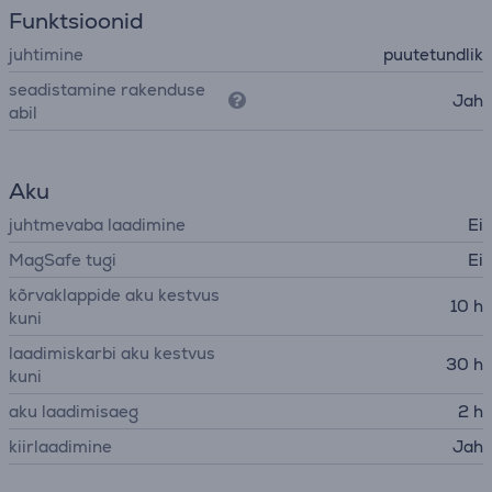
Funktsioonid
juhtimine
puutetundlik
seadistamine rakenduse
Jah
abil
Aku
juhtmevaba laadimine
Ei
MagSafe tugi
Ei
kõrvaklappide aku kestvus
10 h
kuni
laadimiskarbi aku kestvus
30 h
kuni
aku laadimisaeg
2 h
kiirlaadimine
Jah