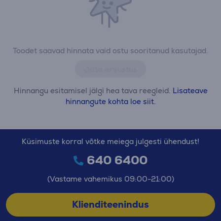
Toodet saavad hinnata vaid ostu sooritanud kasutajad.
Jäta arvustus
Hinnangu esitamisel jälgi hea tava reegleid.
Lisateave
hinnangute kohta loe siit.
Küsimuste korral võtke meiega julgesti ühendust!
640 6400
(Vastame vahemikus 09:00-21:00)
Klienditeenindus