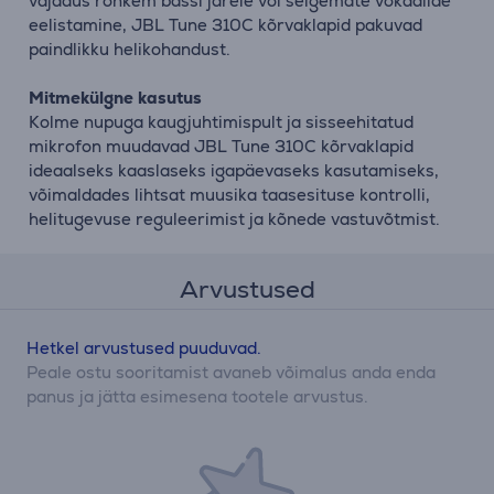
vajadus rohkem bassi järele või selgemate vokaalide
eelistamine, JBL Tune 310C kõrvaklapid pakuvad
paindlikku helikohandust.
Mitmekülgne kasutus
Kolme nupuga kaugjuhtimispult ja sisseehitatud
mikrofon muudavad JBL Tune 310C kõrvaklapid
ideaalseks kaaslaseks igapäevaseks kasutamiseks,
võimaldades lihtsat muusika taasesituse kontrolli,
helitugevuse reguleerimist ja kõnede vastuvõtmist.
Arvustused
Hetkel arvustused puuduvad.
Peale ostu sooritamist avaneb võimalus anda enda
panus ja jätta esimesena tootele arvustus.