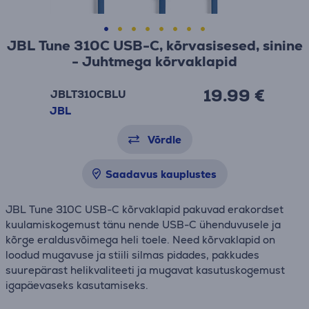
JBL Tune 310C USB-C, kõrvasisesed, sinine
- Juhtmega kõrvaklapid
19.99 €
JBLT310CBLU
JBL
Võrdle
Saadavus kauplustes
JBL Tune 310C USB-C kõrvaklapid pakuvad erakordset
kuulamiskogemust tänu nende USB-C ühenduvusele ja
kõrge eraldusvõimega heli toele. Need kõrvaklapid on
loodud mugavuse ja stiili silmas pidades, pakkudes
suurepärast helikvaliteeti ja mugavat kasutuskogemust
igapäevaseks kasutamiseks.