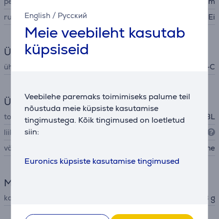
pehmenduste materjal
silikoon kumm
English
/
Русский
ruumiline heli
Ei
Meie veebileht kasutab
küpsiseid
Ühenduvus
ühendusliidese tüüp
USB-C
Veebilehe paremaks toimimiseks palume teil
Üldine parameeter
nõustuda meie küpsiste kasutamise
tootja
JBL
tingimustega. Kõik tingimused on loetletud
siin:
liik
kõrvasisesed (in-ear)
värv
sinine
Euronics küpsiste kasutamise tingimused
Mõõtmed
kaal
14,3 g