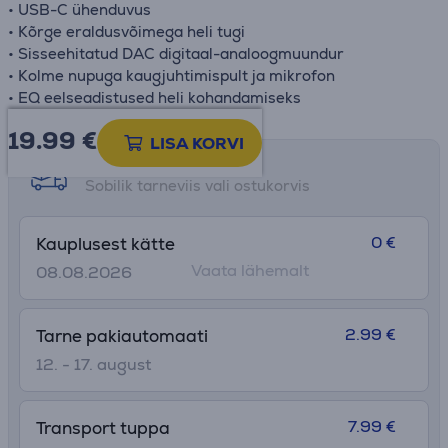
• USB-C ühenduvus
• Kõrge eraldusvõimega heli tugi
• Sisseehitatud DAC digitaal-analoogmuundur
• Kolme nupuga kaugjuhtimispult ja mikrofon
• EQ eelseadistused heli kohandamiseks
19.99
€
LISA KORVI
Tarne võimalused
Sobilik tarneviis vali ostukorvis
0 €
Kauplusest kätte
Vaata lähemalt
08.08.2026
2.99 €
Tarne pakiautomaati
12. - 17. august
7.99 €
Transport tuppa