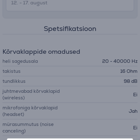
12. - 17. august
Spetsifikatsioon
Kõrvaklappide omadused
heli sagedusala
20 - 40000 Hz
takistus
16 Ohm
tundlikkus
98 dB
juhtmevabad kõrvaklapid
Ei
(wireless)
mikrofoniga kõrvaklapid
Jah
(headset)
mürasummutus (noise
Ei
canceling)