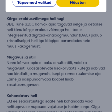
Täpsemad valikud
Nõustun
Kirjeldus
Kõrge eraldusvõimega heli tugi
JBL Tune 310C kõrvaklapid tagavad selge ja detailse
heli tänu kõrge eraldusvõimega heli toele.
Integreeritud digitaal-analoogmuundur (DAC) pakub
kristallselget heli iga löögiga, parandades teie
muusikakogemust.
Mugavus ja stiil
Need kõrvaklapid ei paku ainult stiili, vaid ka
mugavust. Kaasasolevate lisakõrvaotsikutega sobivad
nad kindlalt ja mugavalt, isegi pikema kuulamise ajal.
Lame ja sasipundarvaba kaabel lisab
kasutusmugavust.
Kohandatav heli
EQ eelseadistustega saate heli kohandada vaid
helitugevuse nuppude vajutuse ja hoidmisega. Olgu