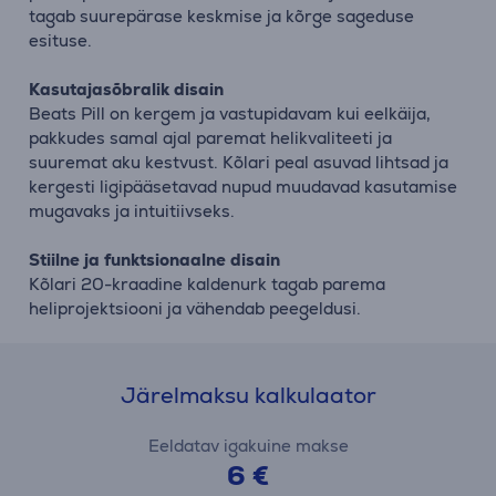
tagab suurepärase keskmise ja kõrge sageduse
esituse.
Kasutajasõbralik disain
Beats Pill on kergem ja vastupidavam kui eelkäija,
pakkudes samal ajal paremat helikvaliteeti ja
suuremat aku kestvust. Kõlari peal asuvad lihtsad ja
kergesti ligipääsetavad nupud muudavad kasutamise
mugavaks ja intuitiivseks.
Stiilne ja funktsionaalne disain
Kõlari 20-kraadine kaldenurk tagab parema
heliprojektsiooni ja vähendab peegeldusi.
Järelmaksu kalkulaator
Eeldatav igakuine makse
6 €