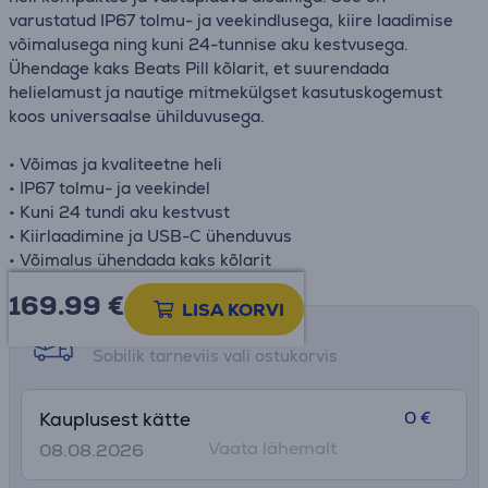
varustatud IP67 tolmu- ja veekindlusega, kiire laadimise
võimalusega ning kuni 24-tunnise aku kestvusega.
Ühendage kaks Beats Pill kõlarit, et suurendada
helielamust ja nautige mitmekülgset kasutuskogemust
koos universaalse ühilduvusega.
• Võimas ja kvaliteetne heli
• IP67 tolmu- ja veekindel
• Kuni 24 tundi aku kestvust
• Kiirlaadimine ja USB-C ühenduvus
• Võimalus ühendada kaks kõlarit
169.99
€
LISA KORVI
Tarne võimalused
Sobilik tarneviis vali ostukorvis
0 €
Kauplusest kätte
Vaata lähemalt
08.08.2026