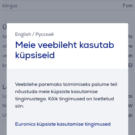
kõrgus
7 cm
Üldine parameeter
English
/
Русский
tootja
Beats
Meie veebileht kasutab
värv
kuldne
küpsiseid
veekindel
Jah
kaitseaste
IP67
Veebilehe paremaks toimimiseks palume teil
Laadija
nõustuda meie küpsiste kasutamise
Laadija
ei ole kaasas
tingimustega. Kõik tingimused on loetletud
Nõutav laadija võimsus
siin:
15 - 45 W
USB PD
Jah
Euronics küpsiste kasutamise tingimused