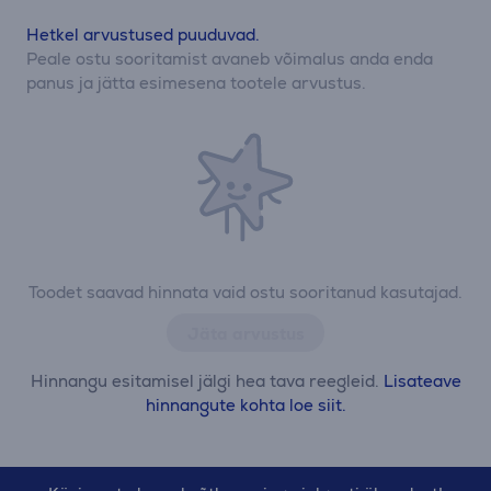
Hetkel arvustused puuduvad.
Peale ostu sooritamist avaneb võimalus anda enda
panus ja jätta esimesena tootele arvustus.
Toodet saavad hinnata vaid ostu sooritanud kasutajad.
Jäta arvustus
Hinnangu esitamisel jälgi hea tava reegleid.
Lisateave
hinnangute kohta loe siit.