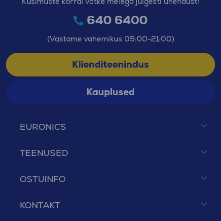
Küsimuste korral võtke meiega julgesti ühendust!
640 6400
(Vastame vahemikus 09:00-21:00)
Klienditeenindus
Kauplused
EURONICS
TEENUSED
OSTUINFO
KONTAKT