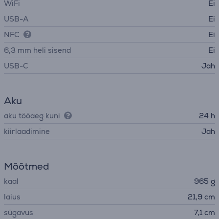
WiFi
Ei
USB-A
Ei
NFC
Ei
6,3 mm heli sisend
Ei
USB-C
Jah
Aku
aku tööaeg kuni
24 h
kiirlaadimine
Jah
Mõõtmed
kaal
965 g
laius
21,9 cm
sügavus
7,1 cm