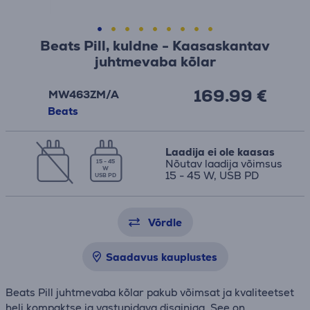
Beats Pill, kuldne - Kaasaskantav
juhtmevaba kõlar
169.99 €
MW463ZM/A
Beats
Laadija ei ole kaasas
Nõutav laadija võimsus
15 - 45
W
15 - 45 W, USB PD
USB PD
Võrdle
Saadavus kauplustes
Beats Pill juhtmevaba kõlar pakub võimsat ja kvaliteetset
heli kompaktse ja vastupidava disainiga. See on