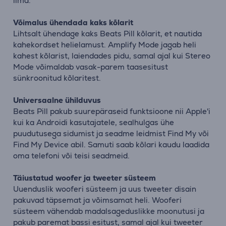
ilma.
Võimalus ühendada kaks kõlarit
Lihtsalt ühendage kaks Beats Pill kõlarit, et nautida
kahekordset helielamust. Amplify Mode jagab heli
kahest kõlarist, laiendades pidu, samal ajal kui Stereo
Mode võimaldab vasak-parem taasesitust
sünkroonitud kõlaritest.
Universaalne ühilduvus
Beats Pill pakub suurepäraseid funktsioone nii Apple'i
kui ka Androidi kasutajatele, sealhulgas ühe
puudutusega sidumist ja seadme leidmist Find My või
Find My Device abil. Samuti saab kõlari kaudu laadida
oma telefoni või teisi seadmeid.
Täiustatud woofer ja tweeter süsteem
Uuenduslik wooferi süsteem ja uus tweeter disain
pakuvad täpsemat ja võimsamat heli. Wooferi
süsteem vähendab madalsageduslikke moonutusi ja
pakub paremat bassi esitust, samal ajal kui tweeter