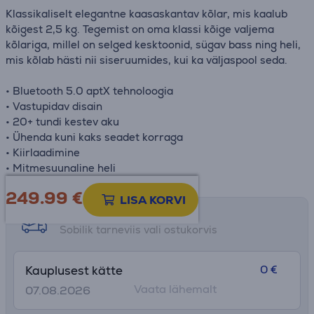
Klassikaliselt elegantne kaasaskantav kõlar, mis kaalub
kõigest 2,5 kg. Tegemist on oma klassi kõige valjema
kõlariga, millel on selged kesktoonid, sügav bass ning heli,
mis kõlab hästi nii siseruumides, kui ka väljaspool seda.
• Bluetooth 5.0 aptX tehnoloogia
• Vastupidav disain
• 20+ tundi kestev aku
• Ühenda kuni kaks seadet korraga
• Kiirlaadimine
• Mitmesuunaline heli
249.99
€
LISA KORVI
Tarne võimalused
Sobilik tarneviis vali ostukorvis
0 €
Kauplusest kätte
Vaata lähemalt
07.08.2026