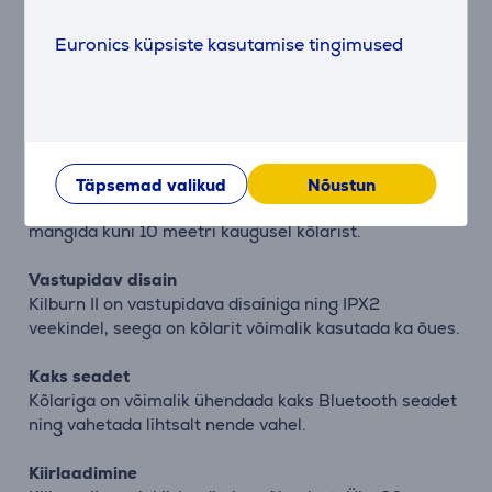
visuaalselt indikaatorilt.
Euronics küpsiste kasutamise tingimused
Mitmesuunaline heli
Kõlar kostab hästi sõltumata selle asukohast ruumis
või õues, sest kõlar pakub mitmesuunalist heli.
Bluetooth 5.0 aptX
Kilburn II kasutab edasijõudnud Bluetooth 5.0 aptX
Täpsemad valikud
Nõustun
tehnoloogiat, mis võimaldab juhtmevabalt muusikat
mängida kuni 10 meetri kaugusel kõlarist.
Vastupidav disain
Kilburn II on vastupidava disainiga ning IPX2
veekindel, seega on kõlarit võimalik kasutada ka õues.
Kaks seadet
Kõlariga on võimalik ühendada kaks Bluetooth seadet
ning vahetada lihtsalt nende vahel.
Kiirlaadimine