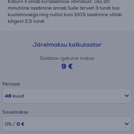
Kilburn II omab kiirlaadimise võimalust. Üks 20
minutiline laadimine annab Sulle tervelt 3 tundi lisa
kuulamisaega ning nullist kuni 100% laadimine võtab
kõigest 2,5 tundi.
Järelmaksu kalkulaator
Eeldatav igakuine makse
9 €
Periood
48
kuud
Sissemakse
0% /
0 €