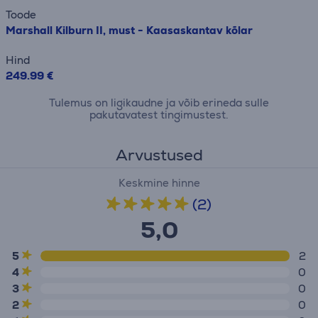
Toode
Marshall Kilburn II, must - Kaasaskantav kõlar
Hind
249.99 €
Tulemus on ligikaudne ja võib erineda sulle
pakutavatest tingimustest.
Arvustused
Keskmine hinne
(2)
5,0
5
2
4
0
3
0
2
0