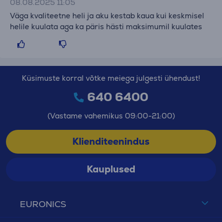
08.08.2025 11:05
Väga kvaliteetne heli ja aku kestab kaua kui keskmisel
helile kuulata aga ka päris hästi maksimumil kuulates
Küsimuste korral võtke meiega julgesti ühendust!
640 6400
(Vastame vahemikus 09:00-21:00)
Klienditeenindus
Kauplused
EURONICS