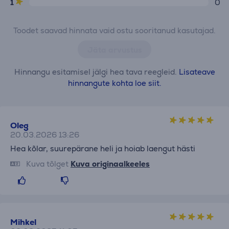
1
0
Toodet saavad hinnata vaid ostu sooritanud kasutajad.
Jäta arvustus
Hinnangu esitamisel jälgi hea tava reegleid.
Lisateave
hinnangute kohta loe siit.
Oleg
20.03.2026 13:26
Hea kõlar, suurepärane heli ja hoiab laengut hästi
Kuva tõlget
Kuva originaalkeeles
Mihkel