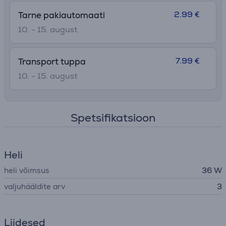
2.99 €
Tarne pakiautomaati
10. - 15. august
7.99 €
Transport tuppa
10. - 15. august
Spetsifikatsioon
Heli
heli võimsus
36 W
valjuhääldite arv
3
Liidesed