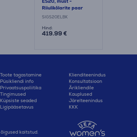
ES20, must -
Riiulikõlarite paar
SIGS20ELBK
Hind:
419.99 €
Toote tagastamine
Klienditeenindus
Püsikliendi info
Konsultatsioon
Privaatsuspoliitika
Ärikliendile
Tingimused
Kauplused
Küpsiste seaded
Järelteenindus
Ligipääsetavus
KKK
õigused kaitstud.