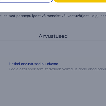
5-tollise madalsageduskõlariga, tähendab see nauditavamat 
teni
eliesitust peaaegu igast võimendist või vastuvõtjast - olgu see
Arvustused
Hetkel arvustused puuduvad.
Peale ostu sooritamist avaneb võimalus anda enda panus