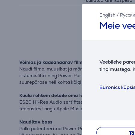
kullatud kinnituspesa
English
/
Русск
Meie vee
Veebilehe pare
Võimas ja kaasahaarav filmi-, TV-, muusika- ja m
tingimustega. K
Naudi filme, muusikat ja mänge kõrge resolutsioonili
ristumisfiltri ning Power Port bassi parendav tehnol
suurepärase heli kohta kõigile.
Euronics küpsi
Kuula rohkem detaile oma lemmikmuusikast ja -film
ES20 Hi-Res Audio sertifitseeritud Terylene tweeter
teenustest nagu Apple Music, Tidal, Amazon Music HD
Nauditav bass
Polki patenteeritud Power Port disain pakub suure
Tä