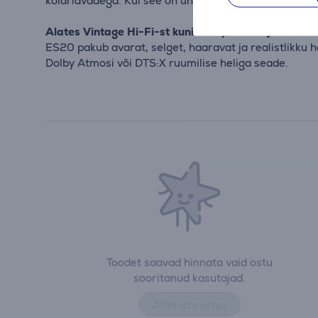
kõlariavadega. Kui see on ühendatud ES20 võimsa 6,
Alates Vintage Hi-Fi-st kuni Dolby Atmos ja DTS:X-
ES20 pakub avarat, selget, haaravat ja realistlikku h
Dolby Atmosi või DTS:X ruumilise heliga seade.
Toodet saavad hinnata vaid ostu
sooritanud kasutajad.
Jäta arvustus