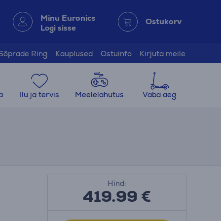
Minu Euronics
Ostukorv
Logi sisse
Sõprade Ring
Kauplused
Ostuinfo
Kirjuta meile
a
Ilu ja tervis
Meelelahutus
Vaba aeg
Hind:
419.99
€