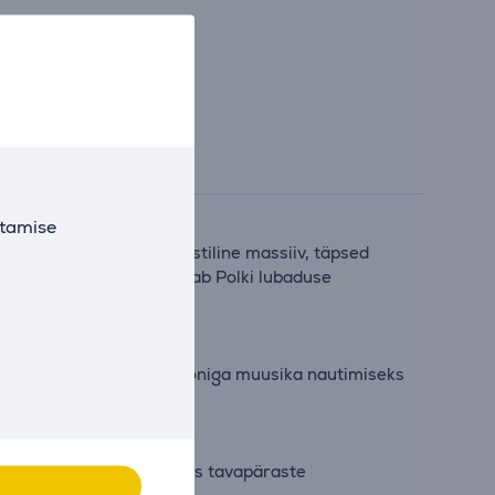
utamise
 on Dynamic Balance akustiline massiiv, täpsed
Signature Elite ES20 täidab Polki lubaduse
eaalsed kõrge resolutsiooniga muusika nautimiseks
em moonutusega võrreldes tavapäraste