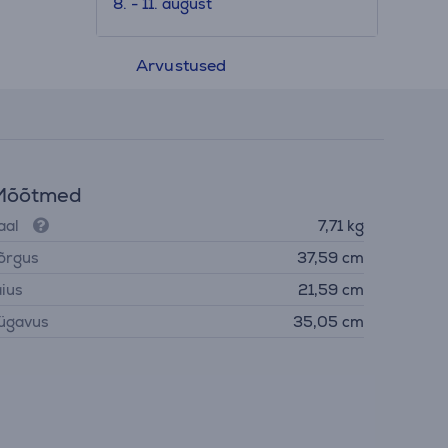
8. - 11. august
Arvustused
Mõõtmed
aal
7,71 kg
õrgus
37,59 cm
aius
21,59 cm
ügavus
35,05 cm