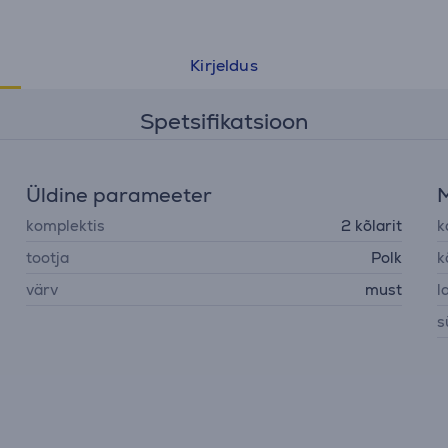
Kirjeldus
Spetsifikatsioon
Üldine parameeter
komplektis
2 kõlarit
k
tootja
Polk
k
värv
must
l
s