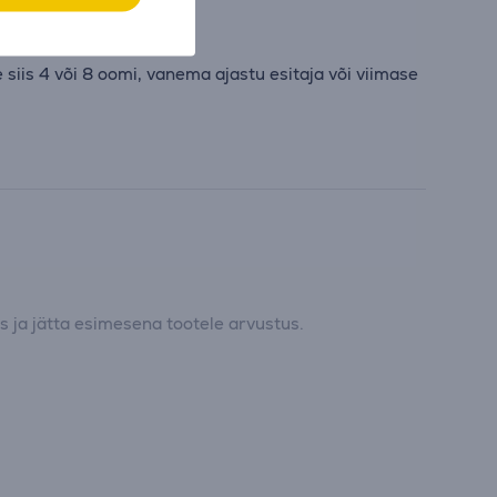
bassi.
 siis 4 või 8 oomi, vanema ajastu esitaja või viimase
 ja jätta esimesena tootele arvustus.