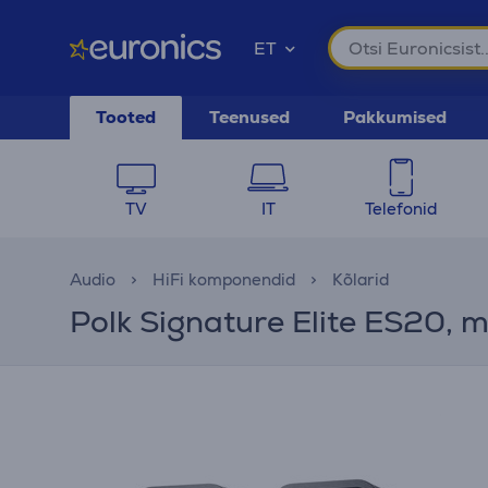
ET
Tooted
Teenused
Pakkumised
TV
IT
Telefonid
Audio
HiFi komponendid
Kõlarid
Polk Signature Elite ES20, mu