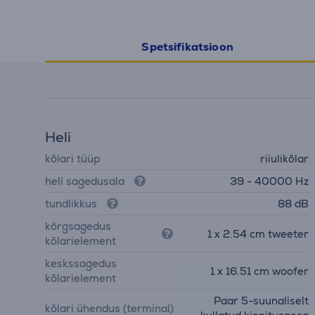
Spetsifikatsioon
Heli
kõlari tüüp
riiulikõlar
heli sagedusala
39 - 40000 Hz
tundlikkus
88 dB
kõrgsagedus
1 x 2.54 cm tweeter
kõlarielement
keskssagedus
1 x 16.51 cm woofer
kõlarielement
Paar 5-suunaliselt
kõlari ühendus (terminal)