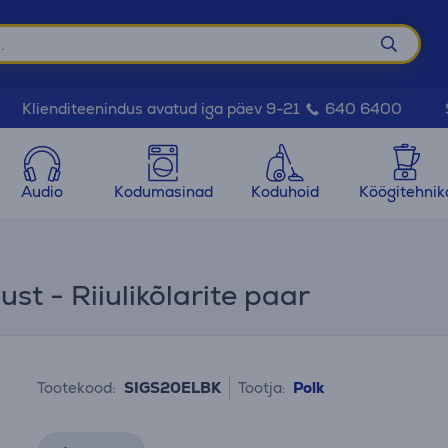
Klienditeenindus avatud iga päev 9-21
640 6400
Audio
Kodumasinad
Koduhoid
Köögitehnik
st - Riiulikõlarite paar
Tootekood:
SIGS20ELBK
Tootja:
Polk