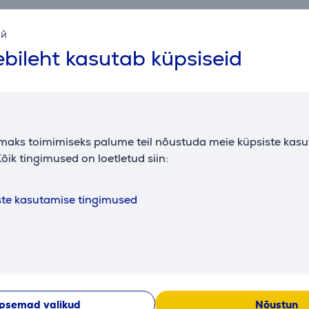
ий
bileht kasutab küpsiseid
Kirjeldus
maks toimimiseks palume teil nõustuda meie küpsiste kas
änguelamus
õik tingimused on loetletud siin:
se Hi-Fi heliga. Polk kõrge sooritusvõimega ES20 riiulikõlaril
oogia. Hi-Res Audio sertifitseeritud ja taskukohase hinnaga, 
ste kasutamise tingimused
idest
 pakub kristallselgeid kõrgeid sagedusi (40kHz+). Need on id
, Qobuz ja Spotify HiFi, jpm.
mat pindala ja sujuvamat õhuvoolu rohkema väljundiga ja väh
psemad valikud
Nõustun