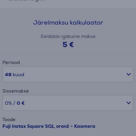
Järelmaksu kalkulaator
Eeldatav igakuine makse
5 €
Periood
48
kuud
Sissemakse
0% /
0 €
Toode
Fuji Instax Square SQ1, oranž - Kaamera