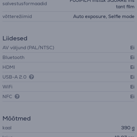
FUJIFILM instax SQUARE ins
salvestusformaadid
tant film
võtterežiimid
Auto exposure, Selfie mode
Liidesed
AV väljund (PAL/NTSC)
Ei
Bluetooth
Ei
HDMI
Ei
USB-A 2.0
Ei
WiFi
Ei
NFC
Ei
Mõõtmed
kaal
390 g