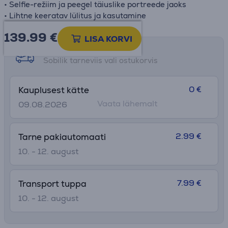
• Selfie-režiim ja peegel täiuslike portreede jaoks
• Lihtne keeratav lülitus ja kasutamine
139.99
€
LISA KORVI
Tarne võimalused
Sobilik tarneviis vali ostukorvis
0 €
Kauplusest kätte
Vaata lähemalt
09.08.2026
2.99 €
Tarne pakiautomaati
10. - 12. august
7.99 €
Transport tuppa
10. - 12. august