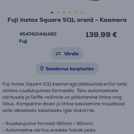
Fuji Instax Square SQ1, oranž - Kaamera
139.99 €
4547410441420
Fuji
Võrdle
Saadavus kauplustes
Fuji Instax Square SQ1 kaameraga jäädvustad erilisi hetki
stiilses ruudukujulises formaadis. Tänu automaatsele
säritusele ja Selfie-režiimile on pildistamine lihtne ning
lõbus. Kompaktne disain ja lihtne kasutamine muudavad
selle ideaalseks kaaslaseks igas olukorras.
• Ruudukujuline formaat (62mm × 62mm)
• Automaatne säritus eredate fotode jaoks