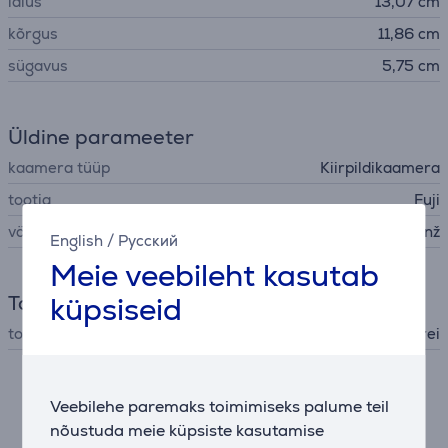
laius
13,07 cm
kõrgus
11,86 cm
sügavus
5,75 cm
Üldine parameeter
kaamera tüüp
Kiirpildikaamera
tootja
Fuji
värv
oranž
English
/
Русский
Meie veebileht kasutab
küpsiseid
Toide
toide
patarei
Kirjeldus
Veebilehe paremaks toimimiseks palume teil
nõustuda meie küpsiste kasutamise