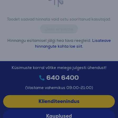
Toodet saavad hinnata vaid ostu sooritanud kasutajad.
Jäta arvustus
Hinnangu esitamisel jälgi hea tava reegleid.
Lisateave
hinnangute kohta loe siit.
Küsimuste korral võtke meiega julgesti ühendust!
640 6400
(Vastame vahemikus 09:00-21:00)
Klienditeenindus
Kauplused