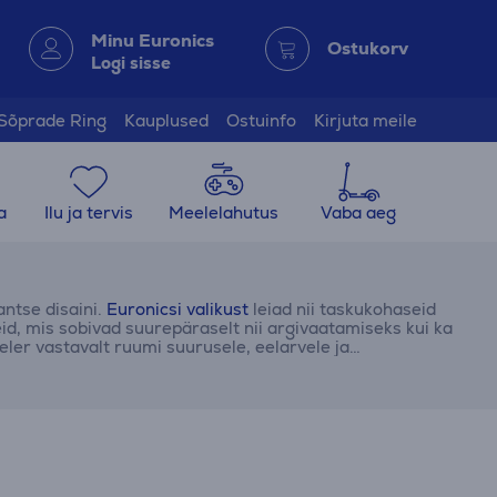
Minu Euronics
Ostukorv
Logi sisse
Sõprade Ring
Kauplused
Ostuinfo
Kirjuta meile
a
Ilu ja tervis
Meelelahutus
Vaba aeg
antse disaini.
Euronicsi valikust
leiad nii taskukohaseid
d, mis sobivad suurepäraselt nii argivaatamiseks kui ka
eler vastavalt ruumi suurusele, eelarvele ja