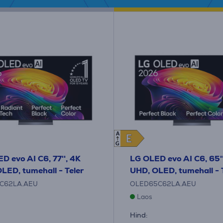
A
E
E
G
D evo AI C6, 77'', 4K
LG OLED evo AI C6, 65''
LED, tumehall - Teler
UHD, OLED, tumehall - 
C62LA.AEU
OLED65C62LA.AEU
Laos
Hind: