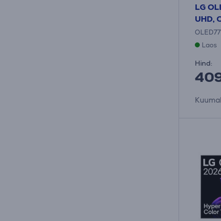
LG OLE
UHD, O
OLED7
Laos
Hind:
409
Kuumak