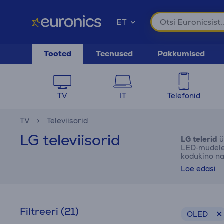
ET
Tooted
Teenused
Pakkumised
TV
IT
Telefonid
TV
Televiisorid
LG televiisorid
LG telerid
ü
LED‑mudelei
kodukino na
vaatamishar
Loe edasi
Filtreeri
(21)
OLED