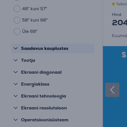
Tellim
46" kuni 57"
Hind:
58" kuni 68"
204
Üle 69"
Kuumak
Saadavus kauplustes
Tootja
Ekraani diagonaal
Energiaklass
Ekraani tehnoloogia
Ekraani resolutsioon
Operatsioonisüsteem