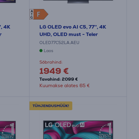
A
F
F
G
', 4K
LG OLED evo AI C5, 77'', 4K
r
UHD, OLED must - Teler
OLED77C52LA.AEU
Laos
Sõbrahind:
1949 €
Tavahind: 2099 €
Kuumakse alates 65 €
TÜHJENDUSMÜÜK!