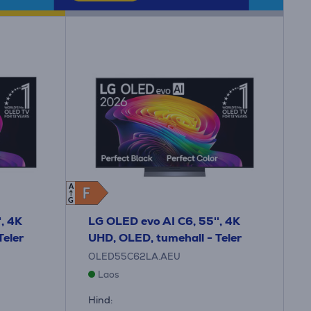
A
F
F
G
, 4K
LG OLED evo AI C6, 55'', 4K
Teler
UHD, OLED, tumehall - Teler
OLED55C62LA.AEU
Laos
Hind: