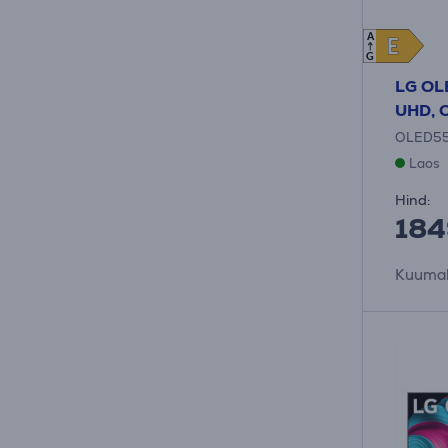
A
E
E
G
LG OLE
UHD, O
OLED5
Laos
Hind:
184
Kuumak