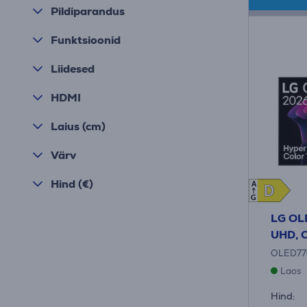
Pildiparandus
Funktsioonid
Liidesed
HDMI
Laius (cm)
Värv
Hind (€)
A
D
D
G
LG OLE
UHD, O
OLED77
Laos
Hind: