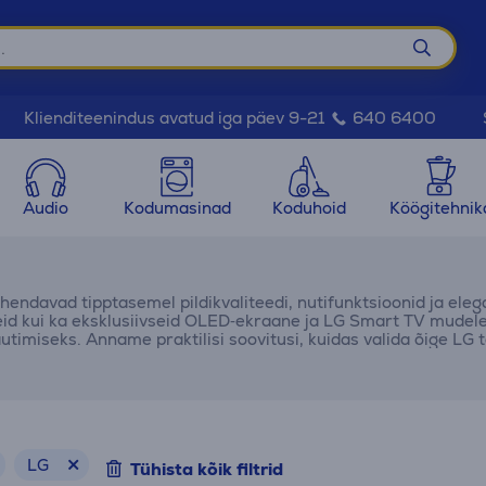
Klienditeenindus avatud iga päev 9-21
640 6400
Audio
Kodumasinad
Koduhoid
Köögitehnik
hendavad tipptasemel pildikvaliteedi, nutifunktsioonid ja eleg
d kui ka eksklusiivseid OLED‑ekraane ja LG Smart TV mudelei
utimiseks. Anname praktilisi soovitusi, kuidas valida õige LG t
jumustele ning kuidas leida endale sobiv mudel.
LG
Tühista kõik filtrid