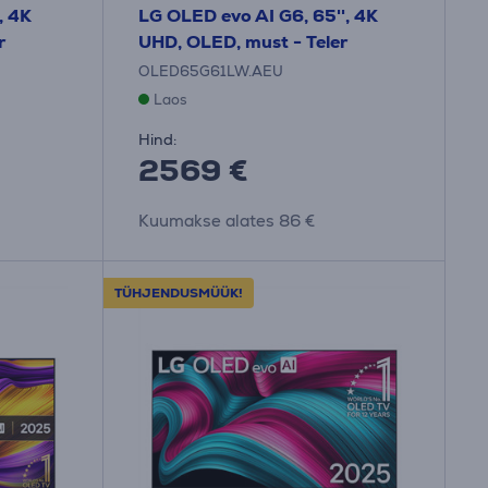
, 4K
LG OLED evo AI G6, 65'', 4K
r
UHD, OLED, must - Teler
OLED65G61LW.AEU
Laos
Hind:
2569 €
Kuumakse alates 86 €
TÜHJENDUSMÜÜK!