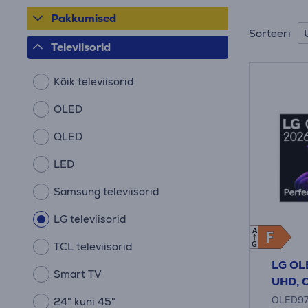
Pakkumised
Sorteeri
Televiisorid
Kõik televiisorid
OLED
QLED
LED
Samsung televiisorid
LG televiisorid
A
F
F
TCL televiisorid
G
LG OLE
Smart TV
UHD, O
OLED97
24" kuni 45"