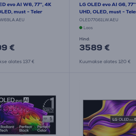
D evo AI W6, 77'', 4K
LG OLED evo AI G6, 77''
LED, must - Teler
UHD, OLED, must - Tele
7W69LA.AEU
OLED77G61LW.AEU
Laos
Hind:
9 €
3589 €
se alates 137 €
Kuumakse alates 120 €