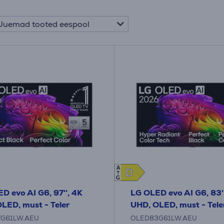
Uuemad tooted eespool
A
D
D
G
D evo AI G6, 97'', 4K
LG OLED evo AI G6, 83'
LED, must - Teler
UHD, OLED, must - Tele
G61LW.AEU
OLED83G61LW.AEU