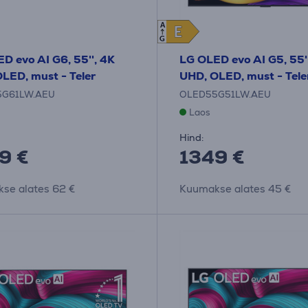
A
E
E
G
D evo AI G6, 55'', 4K
LG OLED evo AI G5, 55'
LED, must - Teler
UHD, OLED, must - Tele
5G61LW.AEU
OLED55G51LW.AEU
Laos
Hind:
9 €
1349 €
se alates 62 €
Kuumakse alates 45 €