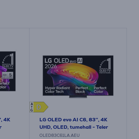
A
D
D
G
', 4K
LG OLED evo AI C6, 83'', 4K
r
UHD, OLED, tumehall - Teler
OLED83C61LA.AEU