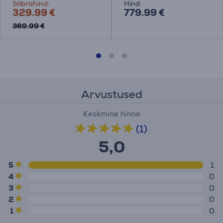
Sõbrahind:
Hind:
329.99 €
779.99 €
369.99 €
Arvustused
Keskmine hinne
(1)
5,0
5
1
4
0
3
0
2
0
1
0