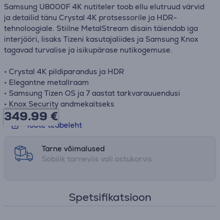
Samsung U8000F 4K nutiteler toob ellu elutruud värvid
ja detailid tänu Crystal 4K protsessorile ja HDR-
tehnoloogiale. Stiilne MetalStream disain täiendab iga
interjööri, lisaks Tizeni kasutajaliides ja Samsung Knox
tagavad turvalise ja isikupärase nutikogemuse.
• Crystal 4K pildiparandus ja HDR
• Elegantne metallraam
• Samsung Tizen OS ja 7 aastat tarkvarauuendusi
• Knox Security andmekaitseks
349.99
€
Toote teabeleht
Tarne võimalused
Sobilik tarneviis vali ostukorvis
Spetsifikatsioon