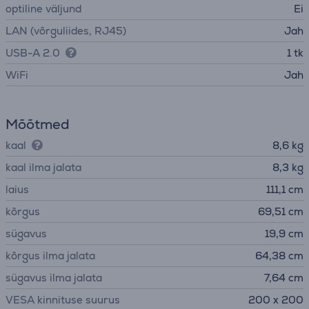
optiline väljund
Ei
LAN (võrguliides, RJ45)
Jah
USB-A 2.0
1 tk
WiFi
Jah
Mõõtmed
kaal
8,6 kg
kaal ilma jalata
8,3 kg
laius
111,1 cm
kõrgus
69,51 cm
sügavus
19,9 cm
kõrgus ilma jalata
64,38 cm
sügavus ilma jalata
7,64 cm
VESA kinnituse suurus
200 x 200