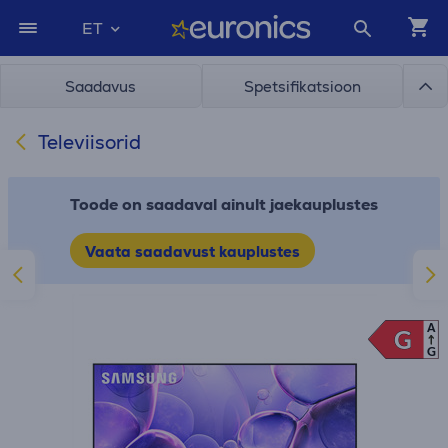
ET
Saadavus
Spetsifikatsioon
Televiisorid
Toode on saadaval ainult jaekauplustes
Vaata saadavust kauplustes
A
G
G
G