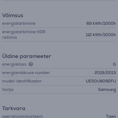
Võimsus
energiatarbimine
69 kWh/1000h
energiatarbimine HDR
112 kWh/1000h
režiimis
Üldine parameeter
energiaklass
G
energiamääruse number
2019/2013
mudeli identifikaator
UE50U8092FU
tootja
Samsung
Tarkvara
operatsioonisüsteem
Tizen