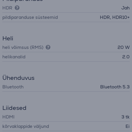
HDR
Jah
pildiparanduse süsteemid
HDR, HDR10+
Heli
heli võimsus (RMS)
20 W
helikanalid
2.0
Ühenduvus
Bluetooth
Bluetooth 5.3
Liidesed
HDMI
3 tk
kõrvaklappide väljund
Ei