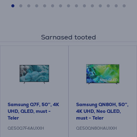
Sarnased tooted
Samsung Q7F, 50'', 4K
Samsung QN80H, 50'',
UHD, QLED, must -
4K UHD, Neo QLED,
Teler
must - Teler
QE50Q7F4AUXXH
QE50QN80HAUXXH