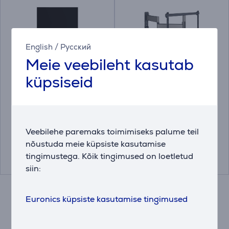
English
/
Русский
Meie veebileht kasutab
küpsiseid
Jalg Birch / Black,
Vogel's Elite Full-
42''-55'', must -
Motion, 40" - 77", must
Teleristatiiv
- Teleri seinakinnitus
JALG-BR-B
TVM5645
Veebilehe paremaks toimimiseks palume teil
Hind:
Hind:
nõustuda meie küpsiste kasutamise
339.99 €
309.99 €
tingimustega. Kõik tingimused on loetletud
siin:
Euronics küpsiste kasutamise tingimused