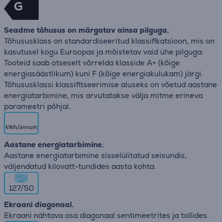
G
Seadme tõhusus on märgatav ainsa pilguga.
Tõhususklass on standardiseeritud klassifikatsioon, mis on
kasutusel kogu Euroopas ja mõistetav vaid ühe pilguga.
Tooteid saab otseselt võrrelda klasside A+ (kõige
energiasäästlikum) kuni F (kõige energiakulukam) järgi.
Tõhususklassi klassifitseerimise aluseks on võetud aastane
energiatarbimine, mis arvutatakse välja mitme erineva
parameetri põhjal.
Aastane energiatarbimine.
Aastane energiatarbimine sisselülitatud seisundis,
väljendatud kilovatt-tundides aasta kohta.
127/50
Ekraani diagonaal.
Ekraani nähtava osa diagonaal sentimeetrites ja tollides.