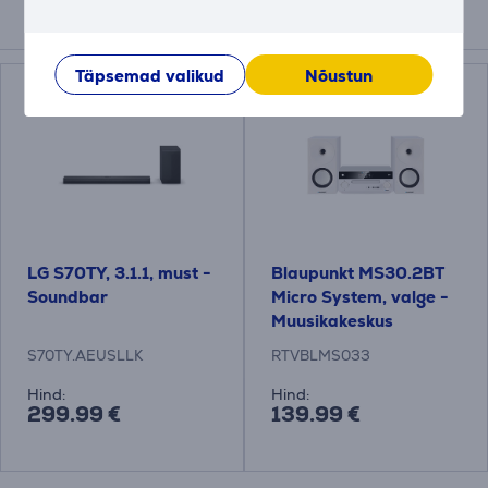
Kokkusobivad tooted
Täpsemad valikud
Nõustun
LG S70TY, 3.1.1, must -
Blaupunkt MS30.2BT
Soundbar
Micro System, valge -
Muusikakeskus
S70TY.AEUSLLK
RTVBLMS033
Hind:
Hind:
299.99 €
139.99 €