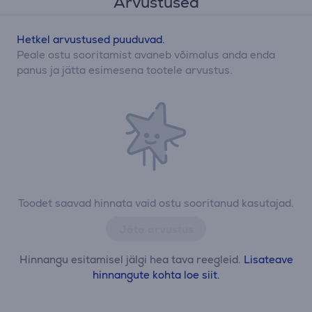
Arvustused
Hetkel arvustused puuduvad.
Peale ostu sooritamist avaneb võimalus anda enda
panus ja jätta esimesena tootele arvustus.
Toodet saavad hinnata vaid ostu sooritanud kasutajad.
Jäta arvustus
Hinnangu esitamisel jälgi hea tava reegleid.
Lisateave
hinnangute kohta loe siit.