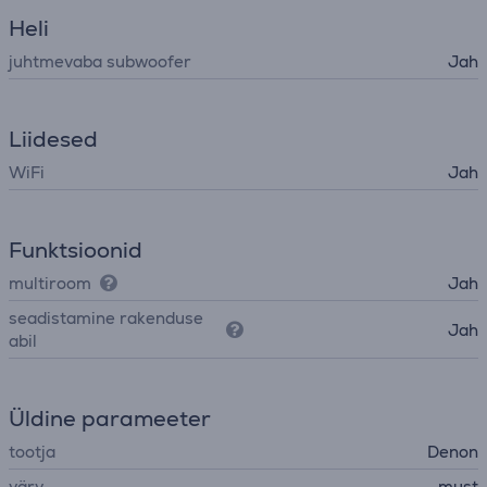
Heli
juhtmevaba subwoofer
Jah
Liidesed
WiFi
Jah
Funktsioonid
multiroom
Jah
seadistamine rakenduse
Jah
abil
Üldine parameeter
tootja
Denon
värv
must