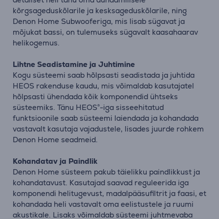
kõrgsageduskõlarile ja kesksageduskõlarile, ning
Denon Home Subwooferiga, mis lisab sügavat ja
mõjukat bassi, on tulemuseks sügavalt kaasahaarav
helikogemus.
Lihtne Seadistamine ja Juhtimine
Kogu süsteemi saab hõlpsasti seadistada ja juhtida
HEOS rakenduse kaudu, mis võimaldab kasutajatel
hõlpsasti ühendada kõik komponendid ühtseks
süsteemiks. Tänu HEOS®-iga sisseehitatud
funktsioonile saab süsteemi laiendada ja kohandada
vastavalt kasutaja vajadustele, lisades juurde rohkem
Denon Home seadmeid.
Kohandatav ja Paindlik
Denon Home süsteem pakub täielikku paindlikkust ja
kohandatavust. Kasutajad saavad reguleerida iga
komponendi helitugevust, madalpääsufiltrit ja faasi, et
kohandada heli vastavalt oma eelistustele ja ruumi
akustikale. Lisaks võimaldab süsteemi juhtmevaba