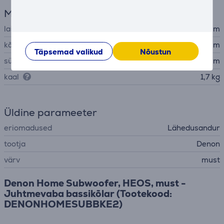
Mõõtmed
laius
12 cm
kõrgus
18,7 cm
Täpsemad valikud
Nõustun
sügavus
12 cm
kaal
1,7 kg
Üldine parameeter
eriomadused
Lähedusandur
tootja
Denon
värv
must
Denon Home Subwoofer, HEOS, must -
Juhtmevaba bassikõlar (Tootekood:
DENONHOMESUBBKE2)