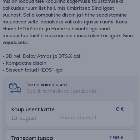
mis on loodud teie kodukino kogemuse täiustamiseks,
pakkudes ruumilist heli, mis ümbritseb Sind igast
suunast. Selle kompaktne disain ja lihtne seadistamine
muudavad selle ideaalseks valikuks igasse ruumi. Koos
Home 150 kõlarite ja Home subwooferiga saad
moodustub täielik kodukino või muusikakeskus igaks Sinu
vajaduseks.
• 3D heli Dolby Atmos ja DTS:X abil
• Kompaktne disain
• Sisseehitatud HEOS®-iga
Tarne võimalused
Sobilik tarneviis vali ostukorvis
0 €
Kauplusest kätte
Vaata lähemalt
10. august
7.99 €
Transport tuppa