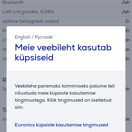
Bluetooth
Jah
LAN (võrguliides, RJ45)
Jah
optiline helisignaali sisend
Ei
RCA
Ei
English
/
Русский
USB-A
Jah
Meie veebileht kasutab
WiFi
Jah
küpsiseid
ARC - heli tagastuskanal
Ei
Rakendused
Veebilehe paremaks toimimiseks palume teil
Spotify
Jah
nõustuda meie küpsiste kasutamise
tingimustega. Kõik tingimused on loetletud
siin:
Toide
toide
võrgutoide
Euronics küpsiste kasutamise tingimused