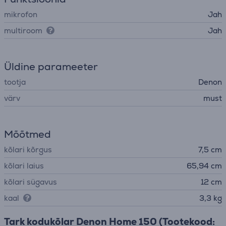
mikrofon
Jah
multiroom
Jah
Üldine parameeter
tootja
Denon
värv
must
Mõõtmed
kõlari kõrgus
7,5 cm
kõlari laius
65,94 cm
kõlari sügavus
12 cm
kaal
3,3 kg
Tark kodukõlar Denon Home 150 (Tootekood: