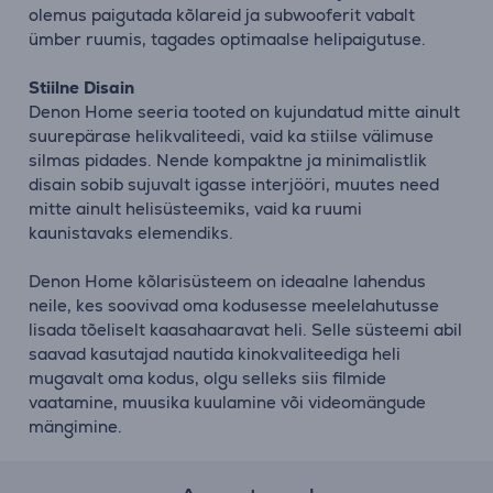
olemus paigutada kõlareid ja subwooferit vabalt
ümber ruumis, tagades optimaalse helipaigutuse.
Stiilne Disain
Denon Home seeria tooted on kujundatud mitte ainult
suurepärase helikvaliteedi, vaid ka stiilse välimuse
silmas pidades. Nende kompaktne ja minimalistlik
disain sobib sujuvalt igasse interjööri, muutes need
mitte ainult helisüsteemiks, vaid ka ruumi
kaunistavaks elemendiks.
Denon Home kõlarisüsteem on ideaalne lahendus
neile, kes soovivad oma kodusesse meelelahutusse
lisada tõeliselt kaasahaaravat heli. Selle süsteemi abil
saavad kasutajad nautida kinokvaliteediga heli
mugavalt oma kodus, olgu selleks siis filmide
vaatamine, muusika kuulamine või videomängude
mängimine.