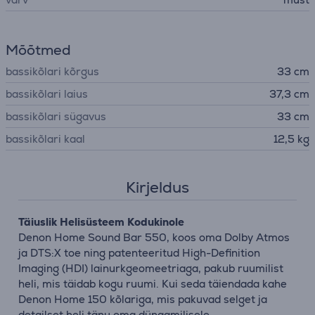
Mõõtmed
bassikõlari kõrgus
33 cm
bassikõlari laius
37,3 cm
bassikõlari sügavus
33 cm
bassikõlari kaal
12,5 kg
Kirjeldus
Täiuslik Helisüsteem Kodukinole
Denon Home Sound Bar 550, koos oma Dolby Atmos
ja DTS:X toe ning patenteeritud High-Definition
Imaging (HDI) lainurkgeomeetriaga, pakub ruumilist
heli, mis täidab kogu ruumi. Kui seda täiendada kahe
Denon Home 150 kõlariga, mis pakuvad selget ja
detailset heli tänu oma dünaamilisele