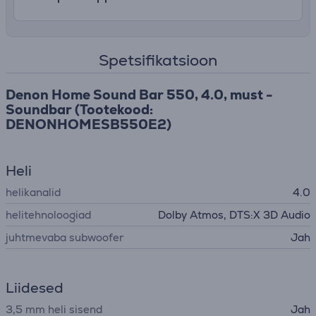
Spetsifikatsioon
Denon Home Sound Bar 550, 4.0, must -
Soundbar (Tootekood:
DENONHOMESB550E2)
Heli
helikanalid
4.0
helitehnoloogiad
Dolby Atmos, DTS:X 3D Audio
juhtmevaba subwoofer
Jah
Liidesed
3,5 mm heli sisend
Jah