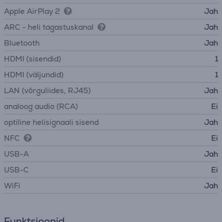
Apple AirPlay 2
Jah
ARC - heli tagastuskanal
Jah
Bluetooth
Jah
HDMI (sisendid)
1
HDMI (väljundid)
1
LAN (võrguliides, RJ45)
Jah
analoog audio (RCA)
Ei
optiline helisignaali sisend
Jah
NFC
Ei
USB-A
Jah
USB-C
Ei
WiFi
Jah
Funktsioonid