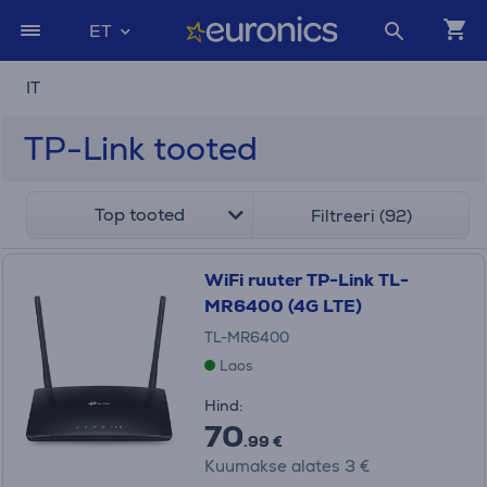
ET
IT
TP-Link tooted
Top tooted
Filtreeri (92)
WiFi ruuter TP-Link TL-
MR6400 (4G LTE)
TL-MR6400
Laos
Hind:
70
.99 €
Kuumakse alates 3 €