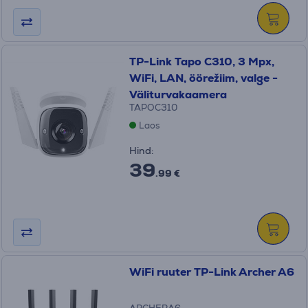
TP-Link Tapo C310, 3 Mpx,
WiFi, LAN, öörežiim, valge -
Väliturvakaamera
TAPOC310
Laos
Hind:
39
.99 €
WiFi ruuter TP-Link Archer A6