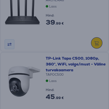
ARCHERA6
Laos
Hind:
39
.99 €
TP-Link Tapo C500, 1080p,
360°, WiFi, valge/must - Väline
turvakaamera
TAPOC500
Laos
Hind:
45
.99 €