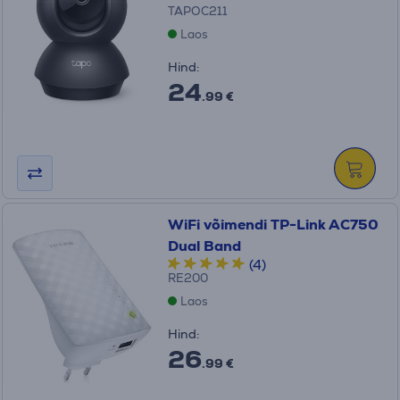
TAPOC211
Laos
Hind:
24
.99 €
WiFi võimendi TP-Link AC750
Dual Band
(4)
RE200
Laos
Hind:
26
.99 €