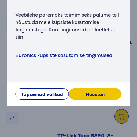
Veebilehe paremaks toimimiseks palume teil
nõustuda meie küpsiste kasutamise
tingimustega. Kõik tingimused on loetletud
siin:
TP-Link Tapo S210, 1-kanaliga,
1-suunaline, valge - Nutikas
Euronics küpsiste kasutamise tingimused
valguslüliti
TAPOS210
Laos
Hind:
17
.99 €
Täpsemad valikud
Nõustun
TP-Link Tapo S220, 2-