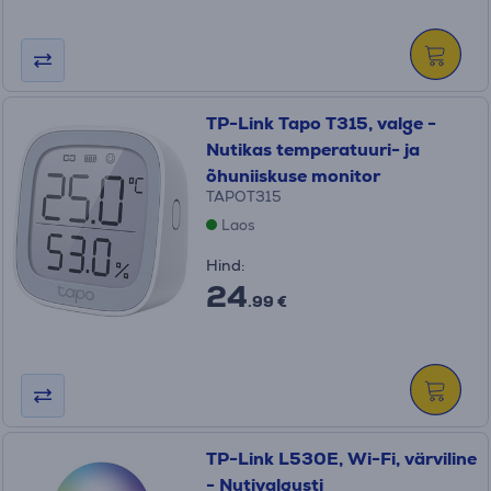
TP-Link Tapo T315, valge -
Nutikas temperatuuri- ja
õhuniiskuse monitor
TAPOT315
Laos
Hind:
24
.99 €
TP-Link L530E, Wi-Fi, värviline
- Nutivalgusti