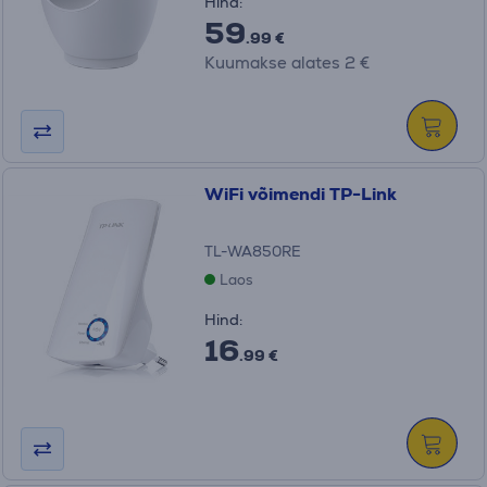
Hind:
59
.99 €
Kuumakse alates 2 €
WiFi võimendi TP-Link
TL-WA850RE
Laos
Hind:
16
.99 €