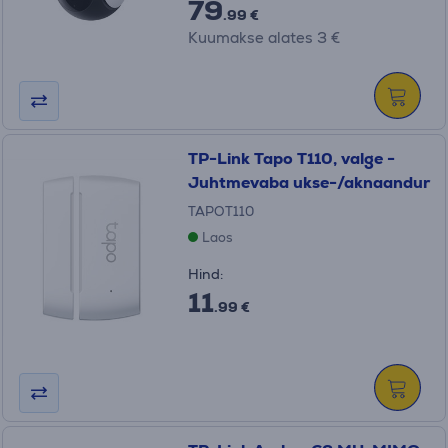
79
.99 €
Kuumakse alates 3 €
TP-Link Tapo T110, valge -
Juhtmevaba ukse-/aknaandur
TAPOT110
Laos
Hind:
11
.99 €