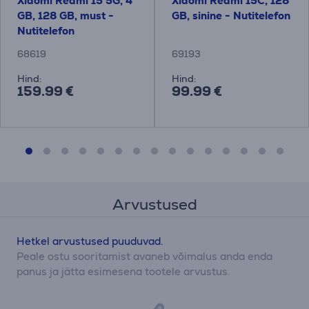
Xiaomi Redmi 15 5G, 4
Xiaomi Redmi 15C, 128
GB, 128 GB, must -
GB, sinine - Nutitelefon
Nutitelefon
68619
69193
Hind:
Hind:
159.99 €
99.99 €
Arvustused
Hetkel arvustused puuduvad.
Peale ostu sooritamist avaneb võimalus anda enda
panus ja jätta esimesena tootele arvustus.