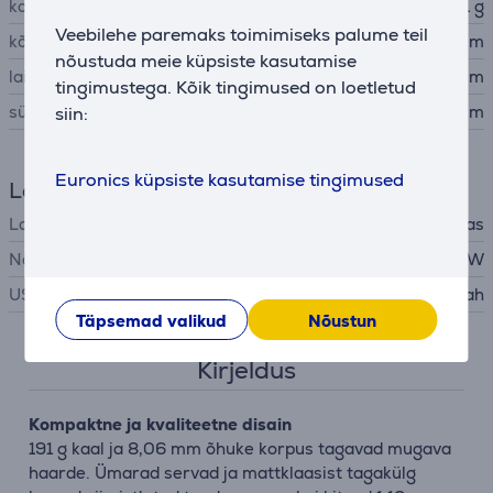
kaal
191 g
Veebilehe paremaks toimimiseks palume teil
kõrgus
15,11 cm
nõustuda meie küpsiste kasutamise
laius
7,18 cm
tingimustega. Kõik tingimused on loetletud
sügavus
0,81 cm
siin:
Euronics küpsiste kasutamise tingimused
Laadija
Laadija
ei ole kaasas
Nõutav laadija võimsus
10 - 100 W
USB PD
Jah
Täpsemad valikud
Nõustun
Kirjeldus
Kompaktne ja kvaliteetne disain
191 g kaal ja 8,06 mm õhuke korpus tagavad mugava
haarde. Ümarad servad ja mattklaasist tagakülg