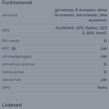
Funktsioonid
güroskoop, E-kompass, aktse
sensorid
leromeeter, baromeeter, lähe
dussensor
GLONASS, GPS, Galileo, QZS
GPS
S, BDS, NavIC
FM raadio
Ei
NFC
Jah
sõrmejäljelugeja
Jah
silmaiirise skänner
Ei
näotuvastus
Ei
stereo heli
Jah
SIM1
Nano
Liidesed