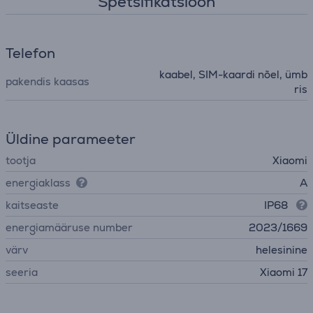
Spetsifikatsioon
Telefon
kaabel, SIM-kaardi nõel, ümb
pakendis kaasas
ris
Üldine parameeter
tootja
Xiaomi
energiaklass
A
kaitseaste
IP68
energiamääruse number
2023/1669
värv
helesinine
seeria
Xiaomi 17