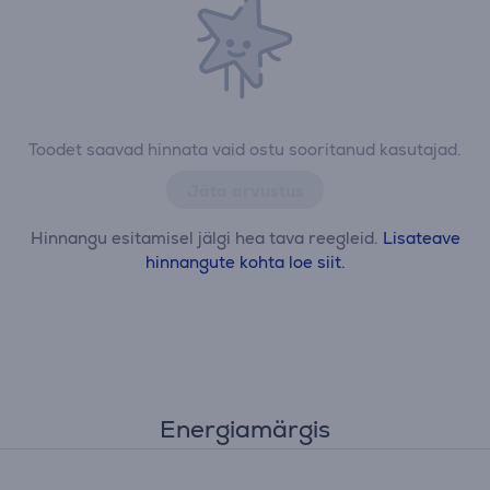
Toodet saavad hinnata vaid ostu sooritanud kasutajad.
Jäta arvustus
Hinnangu esitamisel jälgi hea tava reegleid.
Lisateave
hinnangute kohta loe siit.
Energiamärgis