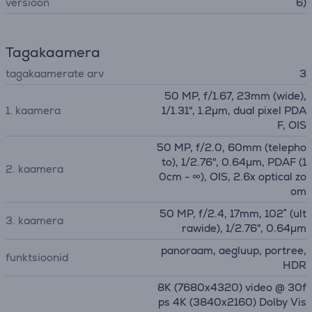
versioon
6)
Tagakaamera
tagakaamerate arv
3
50 MP, f/1.67, 23mm (wide),
1. kaamera
1/1.31", 1.2µm, dual pixel PDA
F, OIS
50 MP, f/2.0, 60mm (telepho
to), 1/2.76", 0.64µm, PDAF (1
2. kaamera
0cm - ∞), OIS, 2.6x optical zo
om
50 MP, f/2.4, 17mm, 102˚ (ult
3. kaamera
rawide), 1/2.76", 0.64µm
panoraam, aegluup, portree,
funktsioonid
HDR
8K (7680x4320) video @ 30f
ps 4K (3840x2160) Dolby Vis