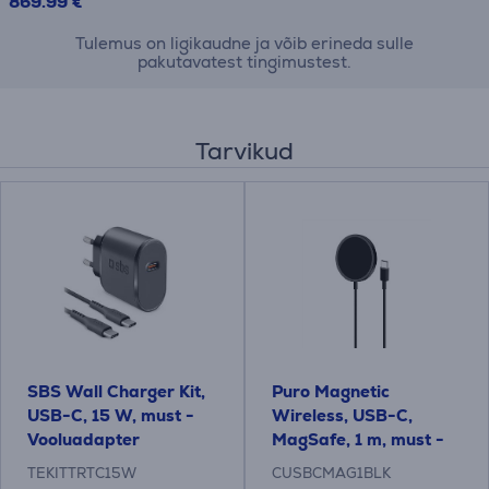
869.99 €
Tulemus on ligikaudne ja võib erineda sulle
pakutavatest tingimustest.
Tarvikud
SBS Wall Charger Kit,
Puro Magnetic
USB-C, 15 W, must -
Wireless, USB-C,
Vooluadapter
MagSafe, 1 m, must -
Juhtmevaba laadija
TEKITTRTC15W
CUSBCMAG1BLK