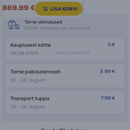
869.99
€
Toote teabeleht
LISA KORVI
Tarne võimalused
Sobilik tarneviis vali ostukorvis
0 €
Kauplusest kätte
Vaata lähemalt
09.08.2026
2.99 €
Tarne pakiautomaati
10. - 12. august
7.99 €
Transport tuppa
10. - 12. august