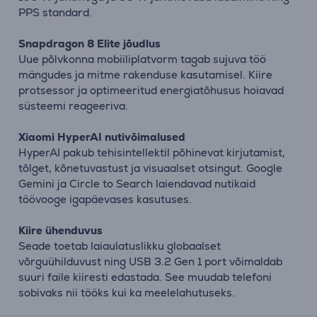
PPS standard.
Snapdragon 8 Elite jõudlus
Uue põlvkonna mobiiliplatvorm tagab sujuva töö
mängudes ja mitme rakenduse kasutamisel. Kiire
protsessor ja optimeeritud energiatõhusus hoiavad
süsteemi reageeriva.
Xiaomi HyperAI nutivõimalused
HyperAI pakub tehisintellektil põhinevat kirjutamist,
tõlget, kõnetuvastust ja visuaalset otsingut. Google
Gemini ja Circle to Search laiendavad nutikaid
töövooge igapäevases kasutuses.
Kiire ühenduvus
Seade toetab laiaulatuslikku globaalset
võrguühilduvust ning USB 3.2 Gen 1 port võimaldab
suuri faile kiiresti edastada. See muudab telefoni
sobivaks nii tööks kui ka meelelahutuseks.