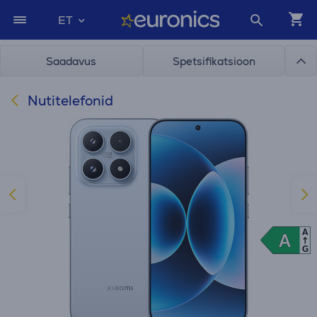
ET
Saadavus
Spetsifikatsioon
Nutitelefonid
A
A
A
G