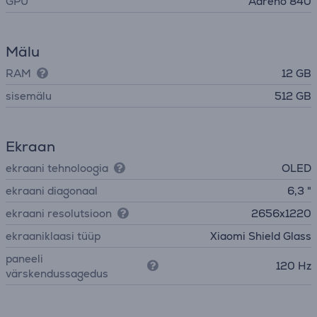
GPU
Adreno 840
Mälu
RAM
12 GB
sisemälu
512 GB
Ekraan
ekraani tehnoloogia
OLED
ekraani diagonaal
6,3 "
ekraani resolutsioon
2656x1220
ekraaniklaasi tüüp
Xiaomi Shield Glass
paneeli
120 Hz
värskendussagedus