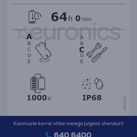
Küsimuste korral võtke meiega julgesti ühendust!
640 6400