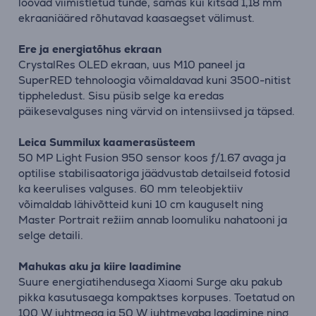
loovad viimistletud tunde, samas kui kitsad 1,18 mm
ekraaniääred rõhutavad kaasaegset välimust.
Ere ja energiatõhus ekraan
CrystalRes OLED ekraan, uus M10 paneel ja
SuperRED tehnoloogia võimaldavad kuni 3500-nitist
tippheledust. Sisu püsib selge ka eredas
päikesevalguses ning värvid on intensiivsed ja täpsed.
Leica Summilux kaamerasüsteem
50 MP Light Fusion 950 sensor koos ƒ/1.67 avaga ja
optilise stabilisaatoriga jäädvustab detailseid fotosid
ka keerulises valguses. 60 mm teleobjektiiv
võimaldab lähivõtteid kuni 10 cm kauguselt ning
Master Portrait režiim annab loomuliku nahatooni ja
selge detaili.
Mahukas aku ja kiire laadimine
Suure energiatihendusega Xiaomi Surge aku pakub
pikka kasutusaega kompaktses korpuses. Toetatud on
100 W juhtmega ja 50 W juhtmevaba laadimine ning