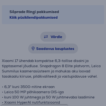
Sõprade Ringi pakkumised
Kõik püsikliendipakkumised
Võrdle
Saadavus kauplustes
Xiaomi 17 ühendab kompaktse 6,3-tollise disaini ja
tipptasemel jõudluse. Snapdragon 8 Elite platvorm, Leica
Summilux kaamerasüsteem ja mahukas aku loovad
tasakaalu kiiruse, pildikvaliteedi ja vastupidavuse vahel.
• 6,3" kuni 3500-nitine ekraan
• Leica 50 MP põhikaamera OIS-iga
• kuni 100 W juhtmega ja 50 W juhtmevaba laadimine
• Xiaomi HyperAI nutifunktsioonid