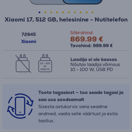
Xiaomi 17, 512 GB, helesinine - Nutitelefon
Sõbrahind:
72945
869.99 €
Xiaomi
Tavahind: 999.99 €
Laadija ei ole kaasas
Nõutav laadija võimsus
10 - 100
W
10 - 100 W, USB PD
USB PD
Toote tagasiost – too seade tagasi ja
saa uus soodsamalt
Sisesta ostukorvis vana seadme
andmed, vaata selle väärtust ja esita
taotlus.