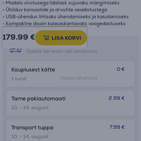
• Madala viivitusega läbilask sujuvaks mängimiseks
• Ühilduv konsoolide ja arvutite seadistustega
• USB-ühendus lihtsaks ühendamiseks ja kasutamiseks
• Kompaktne disain kaasaskantavaks voogedastuseks
179.99
€
LISA KORVI
Tarne võimalused
Sobilik tarneviis vali ostukorvis
0 €
Kauplusest kätte
Vaata lähemalt
1 tund
2.99 €
Tarne pakiautomaati
10. - 14. august
7.99 €
Transport tuppa
10. - 14. august