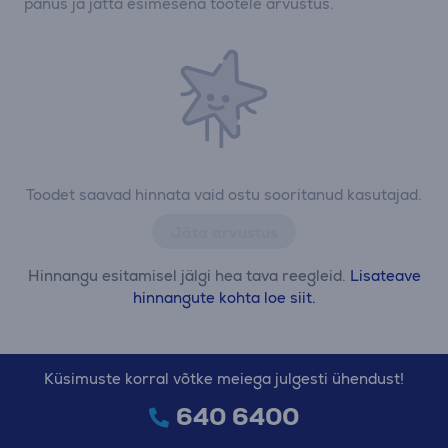
panus ja jätta esimesena tootele arvustus.
Toodet saavad hinnata vaid ostu sooritanud kasutajad.
Jäta arvustus
Hinnangu esitamisel jälgi hea tava reegleid.
Lisateave
hinnangute kohta loe siit.
Küsimuste korral võtke meiega julgesti ühendust!
640 6400