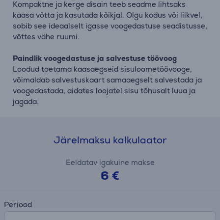
Kompaktne ja kerge disain teeb seadme lihtsaks
kaasa võtta ja kasutada kõikjal. Olgu kodus või liikvel,
sobib see ideaalselt igasse voogedastuse seadistusse,
võttes vähe ruumi.
Paindlik voogedastuse ja salvestuse töövoog
Loodud toetama kaasaegseid sisuloometöövooge,
võimaldab salvestuskaart samaaegselt salvestada ja
voogedastada, aidates loojatel sisu tõhusalt luua ja
jagada.
Järelmaksu kalkulaator
Eeldatav igakuine makse
6 €
Periood