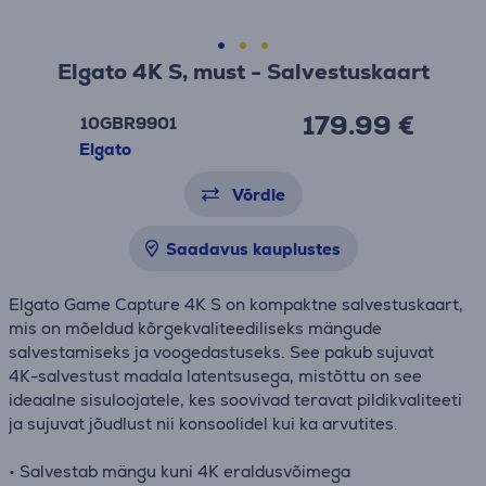
Elgato 4K S, must - Salvestuskaart
179.99 €
10GBR9901
Elgato
Võrdle
Saadavus kauplustes
Elgato Game Capture 4K S on kompaktne salvestuskaart,
mis on mõeldud kõrgekvaliteediliseks mängude
salvestamiseks ja voogedastuseks. See pakub sujuvat
4K-salvestust madala latentsusega, mistõttu on see
ideaalne sisuloojatele, kes soovivad teravat pildikvaliteeti
ja sujuvat jõudlust nii konsoolidel kui ka arvutites.
• Salvestab mängu kuni 4K eraldusvõimega