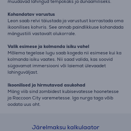
muudavad lahingud tempokaks ja dünaamiliseks.
Kohandatav varustus
Leon saab relvi täiustada ja varustust korrastada oma
ikoonilises kohvris. See annab paindlikkuse kohandada
mängustiili vastavalt olukorrale.
Valik esimese ja kolmanda isiku vahel
Mõlema tegelase lugu saab kogeda nii esimese kui ka
kolmanda isiku vaates. Nii saad valida, kas soovid
sügavamat immersiooni või laiemat ülevaadet
lahinguväljast.
Ikoonilised ja hirmutavad asukohad
Mäng viib sind zombidest kubisevatesse hoonetesse
ja Raccoon City varemetesse. Iga nurga taga võib
oodata uus oht.
Järelmaksu kalkulaator