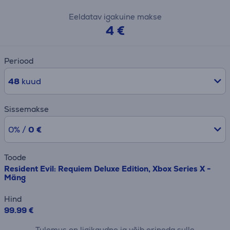
Eeldatav igakuine makse
4 €
Periood
48
kuud
Sissemakse
0% /
0 €
Toode
Resident Evil: Requiem Deluxe Edition, Xbox Series X -
Mäng
Hind
99.99 €
Tulemus on ligikaudne ja võib erineda sulle