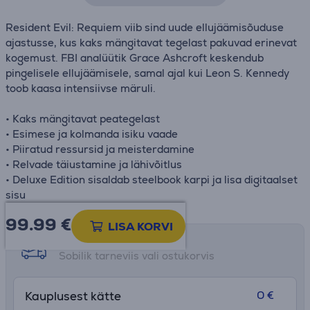
Resident Evil: Requiem viib sind uude ellujäämisõuduse
ajastusse, kus kaks mängitavat tegelast pakuvad erinevat
kogemust. FBI analüütik Grace Ashcroft keskendub
pingelisele ellujäämisele, samal ajal kui Leon S. Kennedy
toob kaasa intensiivse märuli.
• Kaks mängitavat peategelast
• Esimese ja kolmanda isiku vaade
• Piiratud ressursid ja meisterdamine
• Relvade täiustamine ja lähivõitlus
• Deluxe Edition sisaldab steelbook karpi ja lisa digitaalset
sisu
99.99
€
LISA KORVI
Tarne võimalused
Sobilik tarneviis vali ostukorvis
0 €
Kauplusest kätte