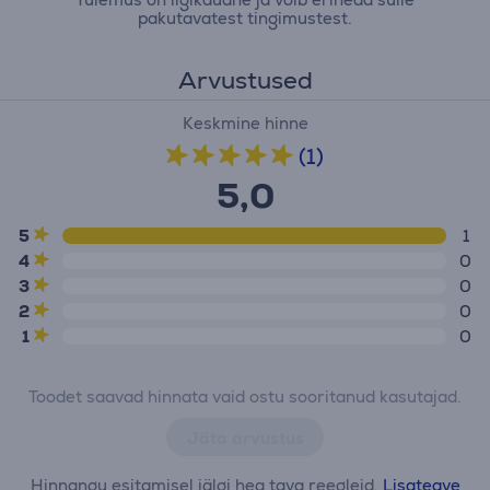
pakutavatest tingimustest.
Arvustused
Keskmine hinne
(1)
5,0
5
1
4
0
3
0
2
0
1
0
Toodet saavad hinnata vaid ostu sooritanud kasutajad.
Jäta arvustus
Hinnangu esitamisel jälgi hea tava reegleid.
Lisateave