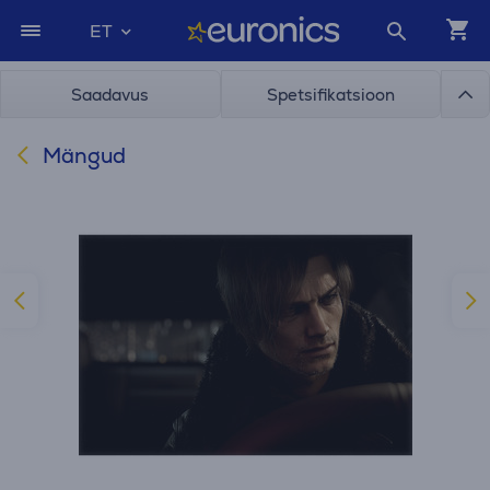
ET
Saadavus
Spetsifikatsioon
Mängud