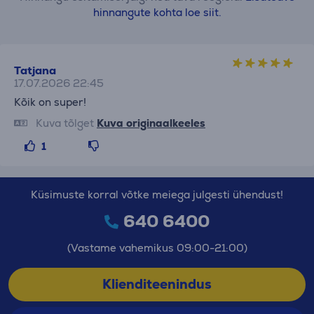
hinnangute kohta loe siit.
Tatjana
17.07.2026 22:45
Kõik on super!
Kuva tõlget
Kuva originaalkeeles
1
Küsimuste korral võtke meiega julgesti ühendust!
640 6400
(Vastame vahemikus 09:00-21:00)
Klienditeenindus