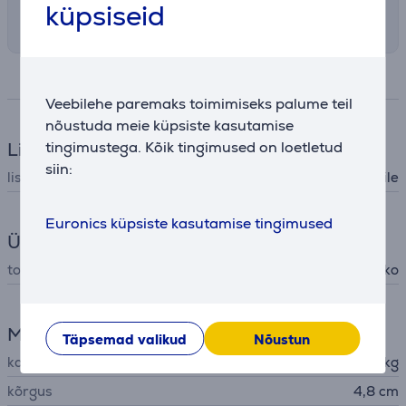
küpsiseid
Sobilik tarneviis vali ostukorvis
Spetsifikatsioon
Veebilehe paremaks toimimiseks palume teil
nõustuda meie küpsiste kasutamise
tingimustega. Kõik tingimused on loetletud
Lisatarvik
siin:
lisatarviku tüüp
lisatarvik kuivatile
Euronics küpsiste kasutamise tingimused
Üldine parameeter
tootja
Asko
Mõõtmed
Täpsemad valikud
Nõustun
kaal
10 kg
kõrgus
4,8 cm