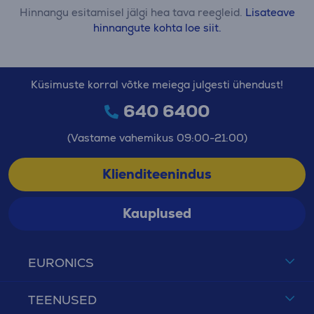
Hinnangu esitamisel jälgi hea tava reegleid.
Lisateave
hinnangute kohta loe siit.
Küsimuste korral võtke meiega julgesti ühendust!
640 6400
(Vastame vahemikus 09:00-21:00)
Klienditeenindus
Kauplused
EURONICS
TEENUSED