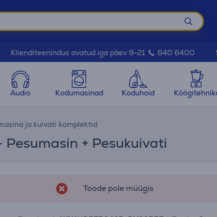
Klienditeenindus avatud iga päev 9-21
640 6400
Audio
Kodumasinad
Koduhoid
Köögitehnik
asina ja kuivati komplektid
 - Pesumasin + Pesukuivati
Toode pole müügis