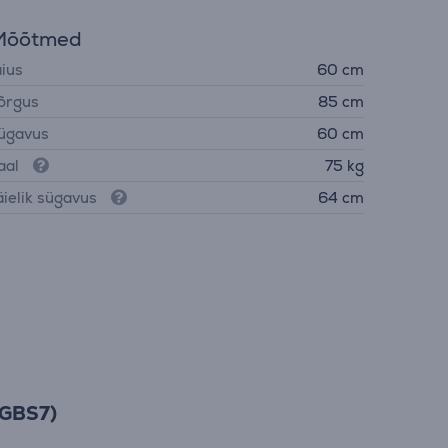
Mõõtmed
aius
60 cm
õrgus
85 cm
ügavus
60 cm
aal
75 kg
äielik sügavus
64 cm
5GBS7)