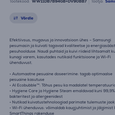
Tootekood:
WW11DB7B94GB+DV90BB7
Tootja:
Sam
Võrdle
Efektiivsus, mugavus ja innovatsioon ühes – Samsungi
pesumasin ja kuivati tagavad kvaliteetse ja energiasääst
pesuhoolduse. Naudi puhtaid ja kuivi riideid lihtsamalt ku
kunagi varem, kasutades nutikaid funktsioone ja Wi-Fi
ühenduvust.
• Automaatne pesuaine doseerimine: tagab optimaalse
pesuaine kasutuse
• AI Ecobubble™: Tõhus pesu ka madalatel temperatuuri
• Hygiene Care ja Hygiene Steam emaldavad kuni 99,9%
bakteritest ja allergeenidest
• Nutikad kuivatustehnoloogiad parimate tulemuste jaok
• Wi-Fi ühenduvus: võimaldab kaugjuhtimist ja jälgimist 
SmartThings rakenduse