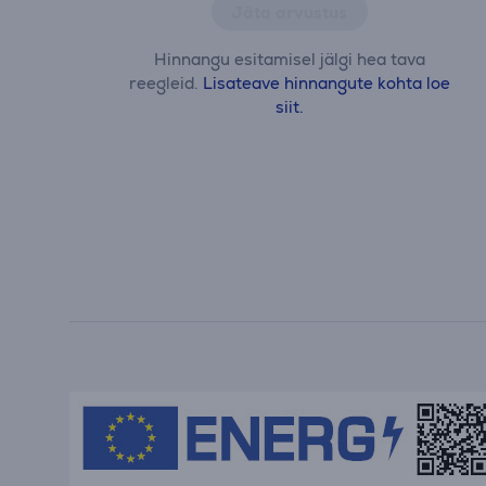
Jäta arvustus
Hinnangu esitamisel jälgi hea tava
reegleid.
Lisateave hinnangute kohta loe
siit.