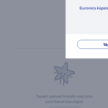
Euronics küpsi
Tä
Toodet saavad hinnata vaid ostu
sooritanud kasutajad.