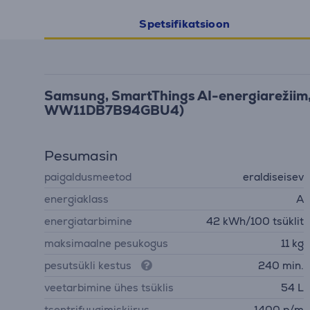
Spetsifikatsioon
Samsung, SmartThings AI-energiarežiim, 
WW11DB7B94GBU4)
Pesumasin
paigaldusmeetod
eraldiseisev
energiaklass
A
energiatarbimine
42 kWh/100 tsüklit
maksimaalne pesukogus
11 kg
pesutsükli kestus
240 min.
veetarbimine ühes tsüklis
54 L
tsentrifuugimiskiirus
1400 p/m