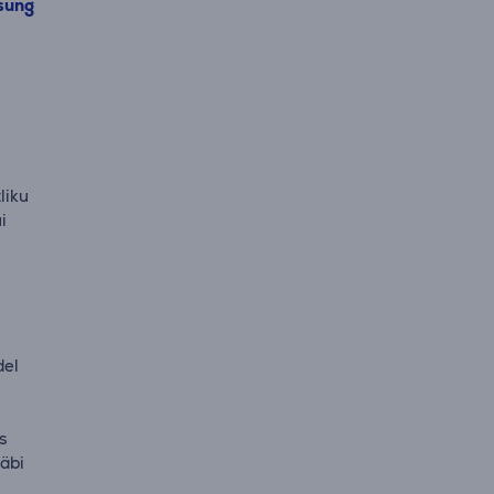
sung
liku
i
del
s
läbi