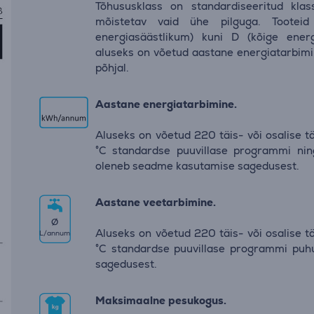
Tõhususklass on standardiseeritud klas
mõistetav vaid ühe pilguga. Tooteid
energiasäästlikum) kuni D (kõige energi
aluseks on võetud aastane energiatarbimi
põhjal.
Aastane energiatarbimine.
Aluseks on võetud 220 täis- või osalise t
°C standardse puuvillase programmi ning
oleneb seadme kasutamise sagedusest.
Aastane veetarbimine.
∅
Aluseks on võetud 220 täis- või osalise t
L/annum
°C standardse puuvillase programmi puhu
sagedusest.
Maksimaalne pesukogus.