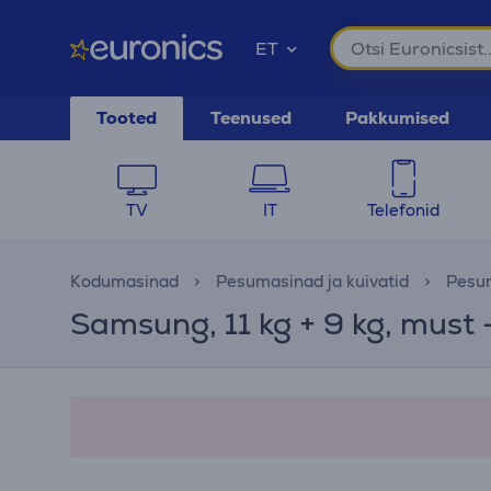
ET
Tooted
Teenused
Pakkumised
TV
IT
Telefonid
Kodumasinad
Pesumasinad ja kuivatid
Pesum
Samsung, 11 kg + 9 kg, must