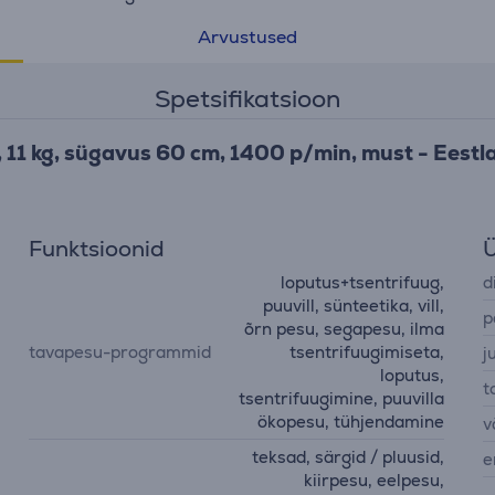
Arvustused
Spetsifikatsioon
11 kg, sügavus 60 cm, 1400 p/min, must - Eest
Funktsioonid
Ü
loputus+tsentrifuug,
d
puuvill, sünteetika, vill,
p
õrn pesu, segapesu, ilma
tavapesu-programmid
tsentrifuugimiseta,
j
loputus,
t
tsentrifuugimine, puuvilla
ökopesu, tühjendamine
v
teksad, särgid / pluusid,
e
kiirpesu, eelpesu,