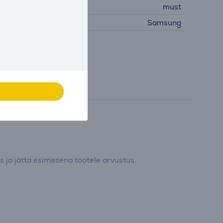
ärvus
must
ootja
Samsung
 ja jätta esimesena tootele arvustus.