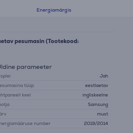
Energiamärgis
laetav pesumasin (Tootekood:
ldine parameeter
isplei
Jah
esumasina tüüp
eestlaetav
uhtpaneeli keel
ingliskeelne
ootja
Samsung
ärv
must
nergiamääruse number
2019/2014