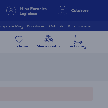
Minu Euronics
Ostukorv
Logi sisse
Sõprade Ring
Kauplused
Ostuinfo
Kirjuta meile
a
Ilu ja tervis
Meelelahutus
Vaba aeg