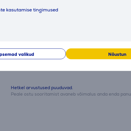
v
ste kasutamise tingimused
t
Arvustused
psemad valikud
Nõustun
Hetkel arvustused puuduvad.
Peale ostu sooritamist avaneb võimalus anda enda panus