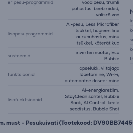
eripesu-programmid
voodipesu, trumli
puhastus, beebiriided,
välisrõivad
l
AI-pesu, Less Microfiber
k
tsükkel, hügieeniline
lisapesuprogrammid
aurupuhastus, minu
s
tsükkel, käterätikud
k
invertermootor, Eco
süsteemid
Bubble
t
lapselukk, viitajaga
funktsioonid
lõpetamine, Wi-Fi,
automaatne doseerimine
AI-energiarežiim,
StayClean sahtel, Bubble
lisafunktsioonid
Soak, AI Control, keele
seadistus, Bubble Shot
cm, must - Pesukuivati (Tootekood: DV90BB744