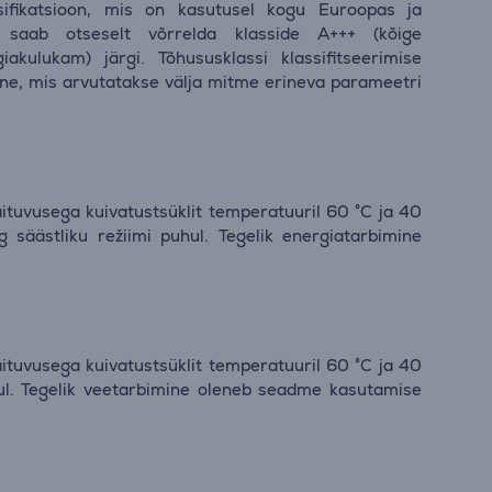
sifikatsioon, mis on kasutusel kogu Euroopas ja
 saab otseselt võrrelda klasside A+++ (kõige
akulukam) järgi. Tõhususklassi klassifitseerimise
ne, mis arvutatakse välja mitme erineva parameetri
äituvusega kuivatustsüklit temperatuuril 60 °C ja 40
 säästliku režiimi puhul. Tegelik energiatarbimine
äituvusega kuivatustsüklit temperatuuril 60 °C ja 40
l. Tegelik veetarbimine oleneb seadme kasutamise