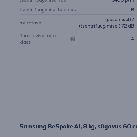
tsentrifuugimise tulemus
B
(pesemisel) /
müratase
(tsentrifuugimisel) 72 dB
õhus leviva müra
A
klass
Samsung BeSpoke AI, 9 kg, sügavus 60 