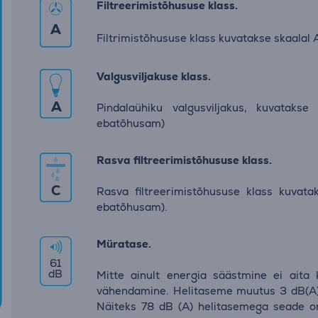
Filtreerimistõhususe klass.
A
Filtrimistõhususe klass kuvatakse skaalal 
Valgusviljakuse klass.
A
Pindalaühiku valgusviljakus, kuvataks
ebatõhusam)
Rasva filtreerimistõhususe klass.
C
Rasva filtreerimistõhususe klass kuvata
ebatõhusam).
Müratase.
61
dB
Mitte ainult energia säästmine ei aita
vähendamine. Helitaseme muutus 3 dB(A) 
Näiteks 78 dB (A) helitasemega seade o