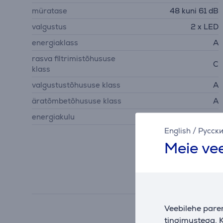
müratase
48 kuni 61 dB
valgustus
2 x LED
energiaklass
A
rasva filtrimistõhususe
C
klass
valgustustõhususe klass
A
äratõmbetõhususe klass
A
energiakulu
39,9 kWh/aastas
English
/
Русск
Meie vee
Veebilehe pare
tingimustega. K