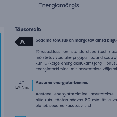
Energiamärgis
Täpsemalt:
Seadme tõhusus on märgatav ainsa pilgu
A
Tõhususklass on standardiseeritud klas
mõistetav vaid ühe pilguga. Tooteid saab o
kuni G (kõige energiakulukam) järgi. Tõhus
energiatarbimine, mis arvutatakse välja m
Aastane energiatarbimine.
40
Aastane energiatarbimine arvutatakse k
pliidikubu töötab päevas 60 minutit ja va
oleneb seadme kasutusviisist.