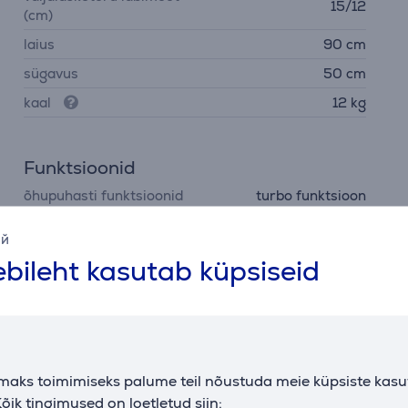
15/12
(cm)
laius
90 cm
sügavus
50 cm
kaal
12 kg
Funktsioonid
õhupuhasti funktsioonid
turbo funktsioon
ий
bileht kasutab küpsiseid
Arvustused
maks toimimiseks palume teil nõustuda meie küpsiste kas
õik tingimused on loetletud siin: