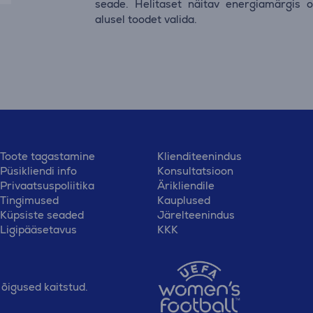
seade. Helitaset näitav energiamärgis o
alusel toodet valida.
Toote tagastamine
Klienditeenindus
Püsikliendi info
Konsultatsioon
Privaatsuspoliitika
Ärikliendile
Tingimused
Kauplused
Küpsiste seaded
Järelteenindus
Ligipääsetavus
KKK
õigused kaitstud.