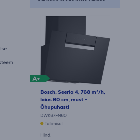
lse
üsteem
l
A+
Bosch, Seeria 4, 768 m³/h,
laius 60 cm, must -
Õhupuhasti
DWK67FN60
Tellimisel
Hind: