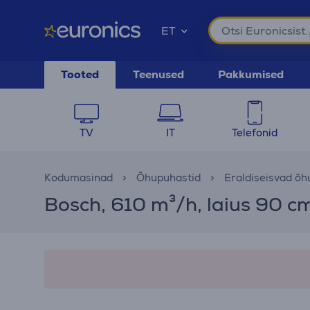
ET
Tooted
Teenused
Pakkumised
TV
IT
Telefonid
Kodumasinad
Õhupuhastid
Eraldiseisvad õh
Bosch, 610 m³/h, laius 90 c