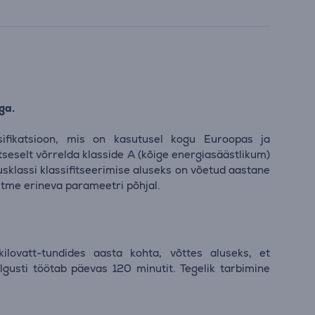
ga.
sifikatsioon, mis on kasutusel kogu Euroopas ja
tseselt võrrelda klasside A (kõige energiasäästlikum)
usklassi klassifitseerimise aluseks on võetud aastane
itme erineva parameetri põhjal.
ilovatt-tundides aasta kohta, võttes aluseks, et
lgusti töötab päevas 120 minutit. Tegelik tarbimine