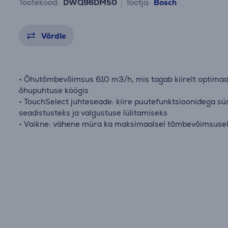
Tootekood:
DWQ96DM50
Tootja:
Bosch
Võrdle
• Õhutõmbevõimsus 610 m3/h, mis tagab kiirelt optimaa
õhupuhtuse köögis
• TouchSelect juhteseade: kiire puutefunktsioonidega s
seadistusteks ja valgustuse lülitamiseks
• Vaikne: vähene müra ka maksimaalsel tõmbevõimsuse