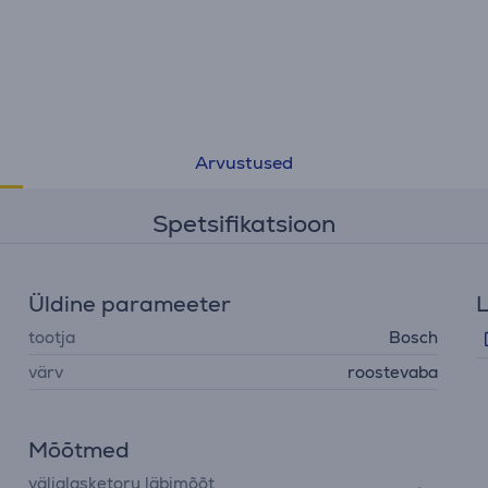
Arvustused
Spetsifikatsioon
Üldine parameeter
L
tootja
Bosch
värv
roostevaba
Mõõtmed
väljalasketoru läbimõõt