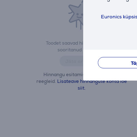
Euronics küpsi
Toodet saavad hinnata vaid ostu
sooritanud kasutajad.
Jäta arvustus
Tä
Hinnangu esitamisel jälgi hea tava
reegleid.
Lisateave hinnangute kohta loe
siit.