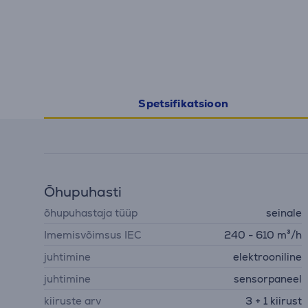
Spetsifikatsioon
Õhupuhasti
õhupuhastaja tüüp
seinale
Imemisvõimsus IEC
240 - 610 m³/h
juhtimine
elektrooniline
juhtimine
sensorpaneel
kiiruste arv
3 + 1 kiirust