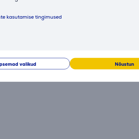
Hetkel arvustused puuduvad.
ste kasutamise tingimused
Peale ostu sooritamist avaneb võimalus anda enda panus
psemad valikud
Nõustun