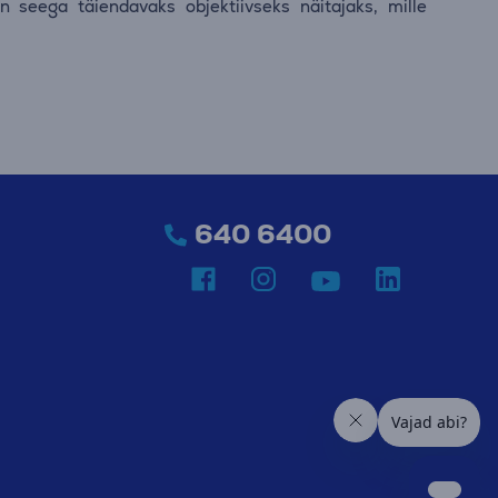
n seega täiendavaks objektiivseks näitajaks, mille
640 6400