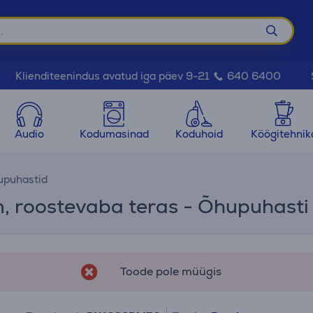
Klienditeenindus avatud iga päev 9-21
640 6400
Audio
Kodumasinad
Koduhoid
Köögitehnik
upuhastid
m, roostevaba teras - Õhupuhasti
Toode pole müügis