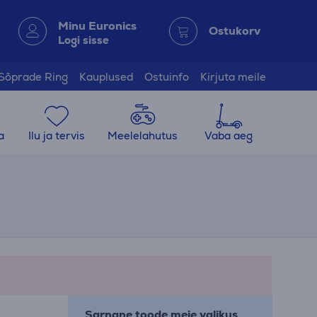
Minu Euronics
Ostukorv
Logi sisse
Sõprade Ring
Kauplused
Ostuinfo
Kirjuta meile
a
Ilu ja tervis
Meelelahutus
Vaba aeg
Sarnane toode meie valikus