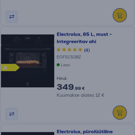
Electrolux, 65 L, must -
Integreeritav ahi
(4)
EOF5C50BZ
Laos
A
Hind:
349
.99 €
Kuumakse alates 12 €
Electrolux, pürolüütiline