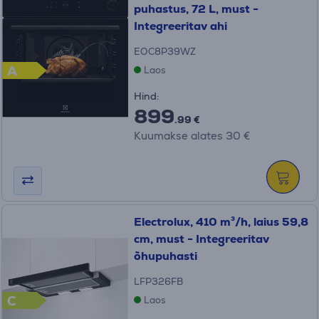
puhastus, 72 L, must -
Integreeritav ahi
EOC8P39WZ
A
Laos
Hind:
899
.99 €
Kuumakse alates 30 €
Electrolux, 410 m³/h, laius 59,8
cm, must - Integreeritav
õhupuhasti
LFP326FB
C
Laos