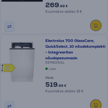
269
.99 €
Kuumakse alates 9 €
Electrolux 700 GlassCare,
QuickSelect, 10 nõudekomplekti
- Integreeritav
nõudepesumasin
EEM63301L
A
D
D
Laos
G
Hind:
519
.99 €
Kuumakse alates 18 €