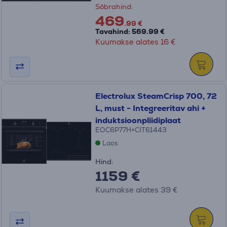
Sõbrahind:
469
.99 €
Tavahind: 569.99 €
Kuumakse alates 16 €
Electrolux SteamCrisp 700, 72
L, must - Integreeritav ahi +
induktsioonpliidiplaat
EOC6P77H+CIT61443
Laos
Hind:
1159 €
Kuumakse alates 39 €