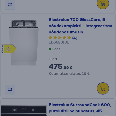
Electrolux 700 GlassCare, 9
nõudekomplekti - Integreeritav
nõudepesumasin
(4)
EEG62310L
A
D
D
Laos
G
Hind:
475
.99 €
Kuumakse alates 16 €
Electrolux SurroundCook 600,
pürolüütiline puhastus, 45