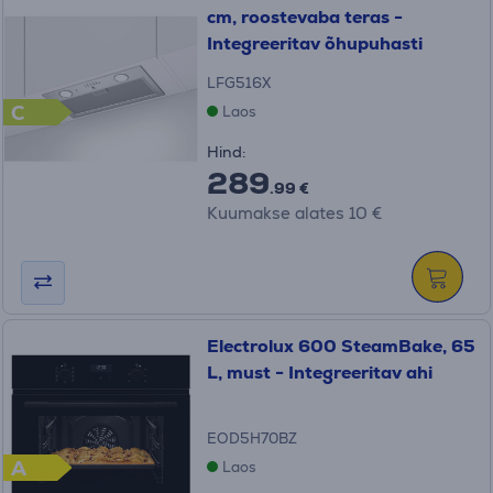
cm, roostevaba teras -
Integreeritav õhupuhasti
LFG516X
C
Laos
Hind:
289
.99 €
Kuumakse alates 10 €
Electrolux 600 SteamBake, 65
L, must - Integreeritav ahi
EOD5H70BZ
A
Laos