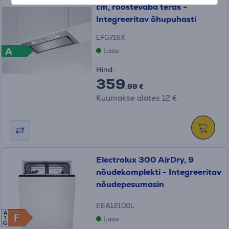
cm, roostevaba teras -
Integreeritav õhupuhasti
LFG716X
A
Laos
Hind:
359
.99 €
Kuumakse alates 12 €
Electrolux 300 AirDry, 9
nõudekomplekti - Integreeritav
nõudepesumasin
EEA12100L
A
F
F
Laos
G