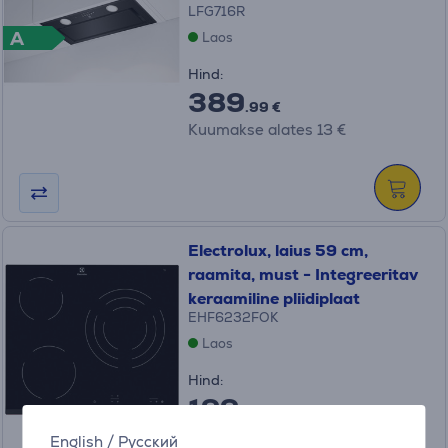
LFG716R
A
Laos
Hind:
389
.99 €
Kuumakse alates 13 €
Electrolux, laius 59 cm,
raamita, must - Integreeritav
keraamiline pliidiplaat
EHF6232FOK
Laos
Hind:
199
.99 €
Kuumakse alates 7 €
English
/
Русский