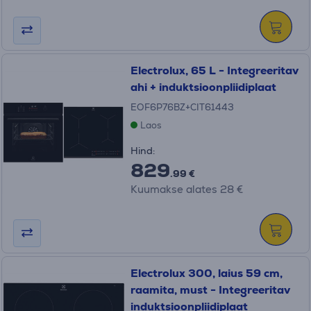
Electrolux, 65 L - Integreeritav
ahi + induktsioonpliidiplaat
EOF6P76BZ+CIT61443
Laos
Hind:
829
.99 €
Kuumakse alates 28 €
Electrolux 300, laius 59 cm,
raamita, must - Integreeritav
induktsioonpliidiplaat