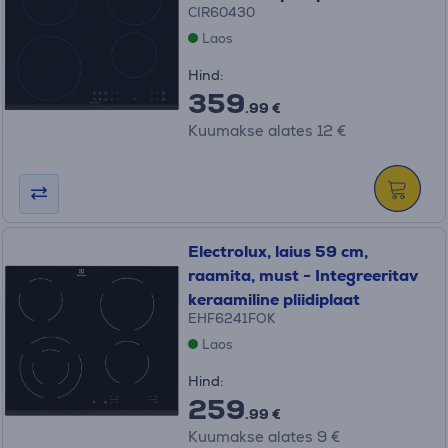
CIR60430
Laos
Hind:
359
.99 €
Kuumakse alates 12 €
Electrolux, laius 59 cm,
raamita, must - Integreeritav
keraamiline pliidiplaat
EHF6241FOK
Laos
Hind:
259
.99 €
Kuumakse alates 9 €