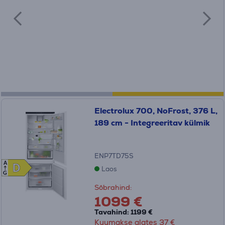
Electrolux 700, NoFrost, 376 L,
189 cm - Integreeritav külmik
ENP7TD75S
A
D
D
Laos
G
Sõbrahind:
1099 €
Tavahind: 1199 €
Kuumakse alates 37 €