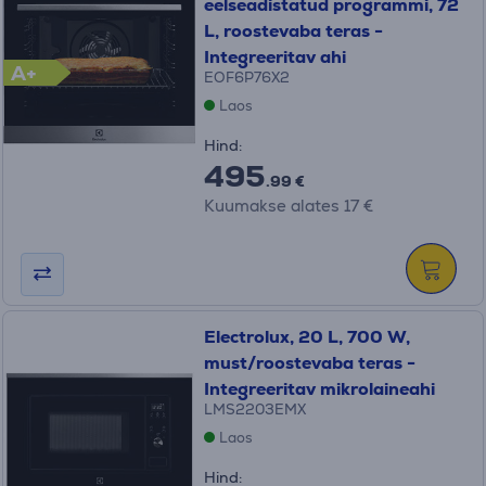
eelseadistatud programmi, 72
L, roostevaba teras -
Integreeritav ahi
A+
EOF6P76X2
Laos
Hind:
495
.99 €
Kuumakse alates 17 €
Electrolux, 20 L, 700 W,
must/roostevaba teras -
Integreeritav mikrolaineahi
LMS2203EMX
Laos
Hind: