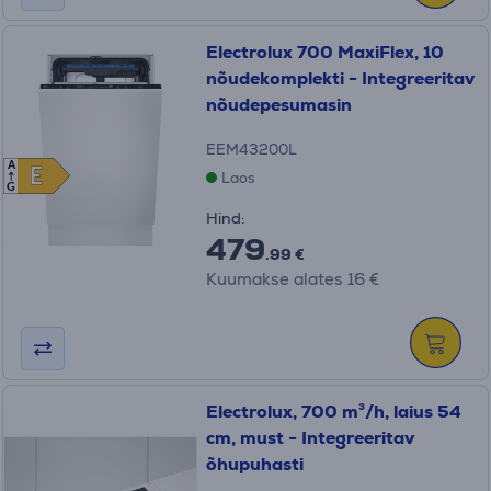
Electrolux 700 MaxiFlex, 10
nõudekomplekti - Integreeritav
nõudepesumasin
EEM43200L
A
E
E
Laos
G
Hind:
479
.99 €
Kuumakse alates 16 €
Electrolux, 700 m³/h, laius 54
cm, must - Integreeritav
õhupuhasti