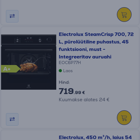
Electrolux SteamCrisp 700, 72
L, pürolüütiline puhastus, 45
funktsiooni, must -
Integreeritav auruahi
EOC6P77H
A+
Laos
Hind:
719
.99 €
Kuumakse alates 24 €
Electrolux, 450 m³/h, laius 54