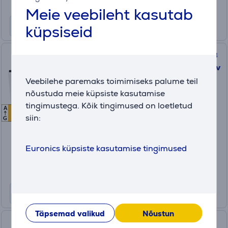
Meie veebileht kasutab
küpsiseid
Electrolux 600 QuickSelect, 13
nõudekomplekti - Integreeritav
nõudepesumasin
Veebilehe paremaks toimimiseks palume teil
nõustuda meie küpsiste kasutamise
EEQ47210L
tingimustega. Kõik tingimused on loetletud
A
E
E
Laos
siin:
G
Hind:
455
Euronics küpsiste kasutamise tingimused
.99 €
Kuumakse alates 16 €
Täpsemad valikud
Nõustun
Electrolux, 700 m³/h, laius 54