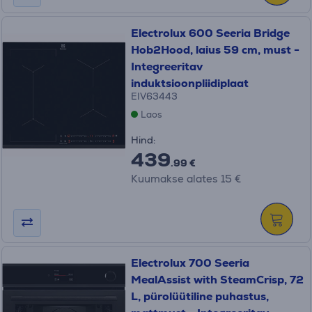
Electrolux 600 Seeria Bridge
Hob2Hood, laius 59 cm, must -
Integreeritav
induktsioonpliidiplaat
EIV63443
Laos
Hind:
439
.99 €
Kuumakse alates 15 €
Electrolux 700 Seeria
MealAssist with SteamCrisp, 72
L, pürolüütiline puhastus,