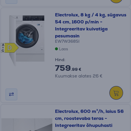
Electrolux, 8 kg / 4 kg, sügavus
54 cm, 1600 p/min -
Integreeritav kuivatiga
pesumasin
EW7W368SI
A
D
D
Laos
G
Hind:
759
.99 €
Kuumakse alates 26 €
Electrolux, 600 m³/h, laius 56
cm, roostevaba teras -
Integreeritav õhupuhasti