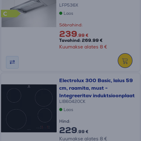
LFP536X
C
Laos
Sõbrahind:
239
.99 €
Tavahind: 269.99 €
Kuumakse alates 8 €
Electrolux 300 Basic, laius 59
cm, raamita, must -
Integreeritav induktsioonplaat
LIB60420CK
Laos
Hind:
229
.99 €
Kuumakse alates 8 €