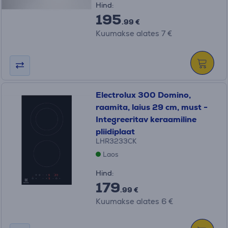
Hind:
195
.99 €
Kuumakse alates 7 €
Electrolux 300 Domino,
raamita, laius 29 cm, must -
Integreeritav keraamiline
pliidiplaat
LHR3233CK
Laos
Hind:
179
.99 €
Kuumakse alates 6 €