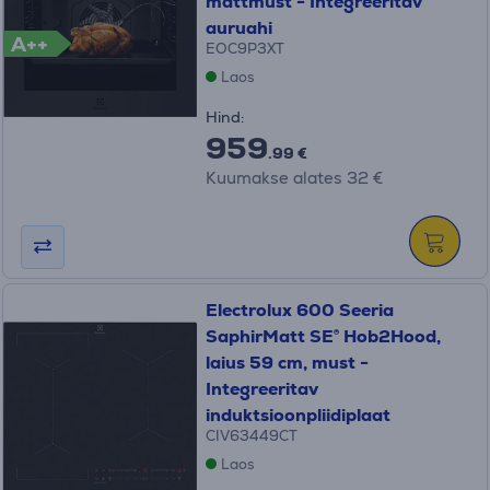
mattmust - Integreeritav
auruahi
A++
EOC9P3XT
Laos
Hind:
959
.99 €
Kuumakse alates 32 €
Electrolux 600 Seeria
SaphirMatt SE® Hob2Hood,
laius 59 cm, must -
Integreeritav
induktsioonpliidiplaat
CIV63449CT
Laos