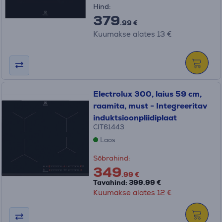
Hind:
379
.99 €
Kuumakse alates 13 €
Electrolux 300, laius 59 cm,
raamita, must - Integreeritav
induktsioonpliidiplaat
CIT61443
Laos
Sõbrahind:
349
.99 €
Tavahind: 399.99 €
Kuumakse alates 12 €