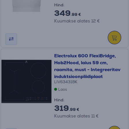
Hind:
349
.99 €
Kuumakse alates 12 €
Electrolux 600 FlexiBridge,
Hob2Hood, laius 59 cm,
raamita, must - Integreeritav
induktsioonpliidiplaat
LIV63431BK
Laos
Hind:
319
.99 €
Kuumakse alates 11 €