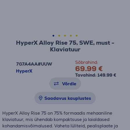
HyperX Alloy Rise 75, SWE, must -
Klaviatuur
Sõbrahind:
7G7A4AA#UUW
69.99 €
HyperX
Tavahind: 149.99 €
Võrdle
Saadavus kauplustes
HyperX Alloy Rise 75 on 75% formaadis mehaaniline
klaviatuur, mis ühendab kompaktsuse ja laialdased
kohandamisvõimalused. Vaheta lüliteid, pealisplaate ja