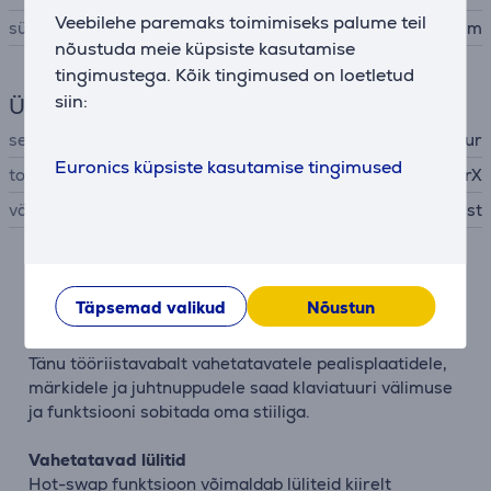
Veebilehe paremaks toimimiseks palume teil
sügavus
14,22 cm
nõustuda meie küpsiste kasutamise
tingimustega. Kõik tingimused on loetletud
siin:
Üldine parameeter
seadme tüüp
juhtmega klaviatuur
Euronics küpsiste kasutamise tingimused
tootja
HyperX
värv
must
Kirjeldus
Täpsemad valikud
Nõustun
Täielikult kohandatav disain
Tänu tööriistavabalt vahetatavatele pealisplaatidele,
märkidele ja juhtnuppudele saad klaviatuuri välimuse
ja funktsiooni sobitada oma stiiliga.
Vahetatavad lülitid
Hot-swap funktsioon võimaldab lüliteid kiirelt