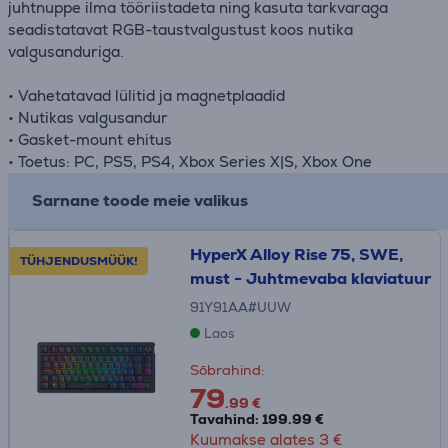
juhtnuppe ilma tööriistadeta ning kasuta tarkvaraga
seadistatavat RGB-taustvalgustust koos nutika
valgusanduriga.
• Vahetatavad lülitid ja magnetplaadid
• Nutikas valgusandur
• Gasket-mount ehitus
• Toetus: PC, PS5, PS4, Xbox Series X|S, Xbox One
Sarnane toode meie valikus
HyperX Alloy Rise 75, SWE,
TÜHJENDUSMÜÜK!
must - Juhtmevaba klaviatuur
91Y91AA#UUW
Laos
Sõbrahind:
79
.99 €
Tavahind: 199.99 €
Kuumakse alates 3 €