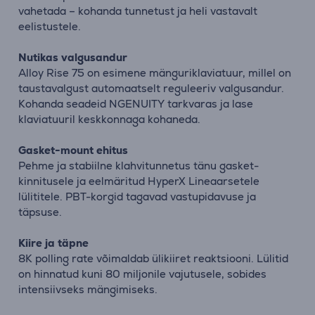
vahetada – kohanda tunnetust ja heli vastavalt
eelistustele.
Nutikas valgusandur
Alloy Rise 75 on esimene mänguriklaviatuur, millel on
taustavalgust automaatselt reguleeriv valgusandur.
Kohanda seadeid NGENUITY tarkvaras ja lase
klaviatuuril keskkonnaga kohaneda.
Gasket-mount ehitus
Pehme ja stabiilne klahvitunnetus tänu gasket-
kinnitusele ja eelmäritud HyperX Lineaarsetele
lülititele. PBT-korgid tagavad vastupidavuse ja
täpsuse.
Kiire ja täpne
8K polling rate võimaldab ülikiiret reaktsiooni. Lülitid
on hinnatud kuni 80 miljonile vajutusele, sobides
intensiivseks mängimiseks.