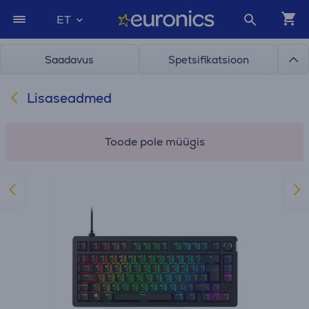
ET
Saadavus
Spetsifikatsioon
Lisaseadmed
Toode pole müügis