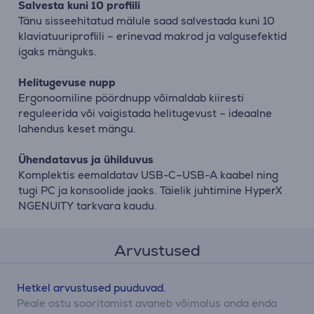
Salvesta kuni 10 profiili
Tänu sisseehitatud mälule saad salvestada kuni 10
klaviatuuriprofiili – erinevad makrod ja valgusefektid
igaks mänguks.
Helitugevuse nupp
Ergonoomiline pöördnupp võimaldab kiiresti
reguleerida või vaigistada helitugevust – ideaalne
lahendus keset mängu.
Ühendatavus ja ühilduvus
Komplektis eemaldatav USB-C–USB-A kaabel ning
tugi PC ja konsoolide jaoks. Täielik juhtimine HyperX
NGENUITY tarkvara kaudu.
Arvustused
Hetkel arvustused puuduvad.
Peale ostu sooritamist avaneb võimalus anda enda