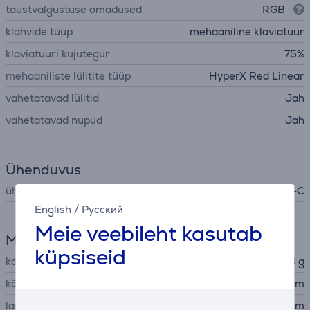
taustvalgustuse omadused
RGB
klahvide tüüp
mehaaniline klaviatuur
klaviatuuri kujutegur
75%
mehaaniliste lülitite tüüp
HyperX Red Linear
vahetatavad lülitid
Jah
vahetatavad nupud
Jah
Ühenduvus
ühendusliidese tüüp
USB-C
English
/
Русский
Meie veebileht kasutab
Mõõtmed
küpsiseid
kaal
943 g
kõrgus
4,89 cm
laius
33,08 cm