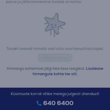
panus ja jätta esimesena tootele arvustus.
Toodet saavad hinnata vaid ostu sooritanud kasutajad.
Jäta arvustus
Hinnangu esitamisel jälgi hea tava reegleid.
Lisateave
hinnangute kohta loe siit.
Küsimuste korral võtke meiega julgesti ühendust!
640 6400