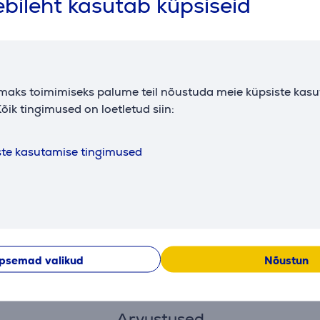
bileht kasutab küpsiseid
maks toimimiseks palume teil nõustuda meie küpsiste kas
õik tingimused on loetletud siin:
ste kasutamise tingimused
Perfetto,
GA.MA IQ3 Perfetto,
st - Föön
1600 W, roosa - Föön
PH6080.PK
Hind:
259.99 €
psemad valikud
Nõustun
Arvustused