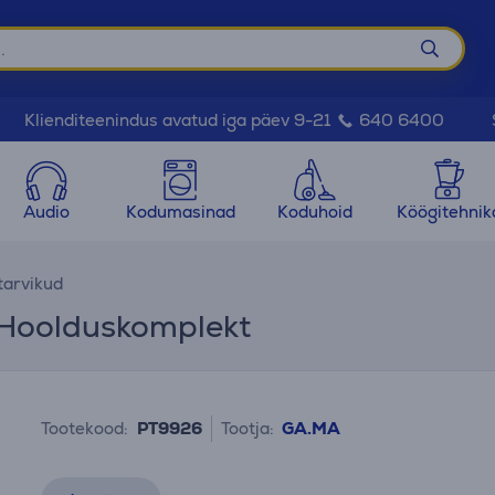
Klienditeenindus avatud iga päev 9-21
640 6400
Audio
Kodumasinad
Koduhoid
Köögitehnik
tarvikud
 Hoolduskomplekt
Tootekood:
PT9926
Tootja:
GA.MA