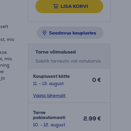
LISA KORVI
selt
Saadavus kauplustes
st, mis
Tarne võimalused
kse.
i, mis
Sobilik tarneviis vali ostukorvis
 ning
ne
Kauplusest kätte
 ja
0 €
11. - 13. august
Vaata lähemalt
Tarne
pakiautomaati
2.99 €
10. - 12. august