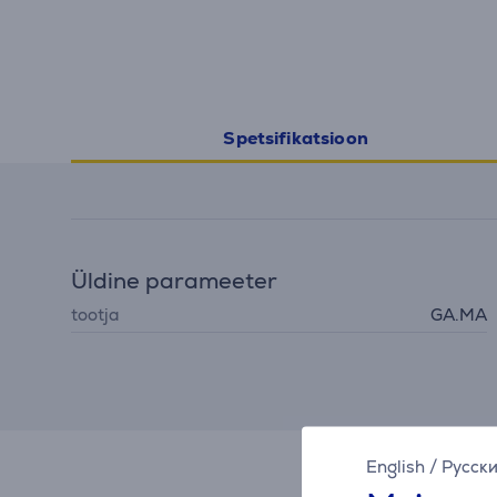
Spetsifikatsioon
Üldine parameeter
tootja
GA.MA
English
/
Русск