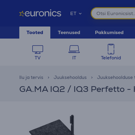
ET
Tooted
Teenused
Pakkumised
TV
IT
Telefonid
Ilu ja tervis
Juuksehooldus
Juuksehoolduse 
GA.MA IQ2 / IQ3 Perfetto -