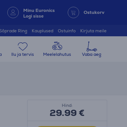
Minu Euronics
Ostukorv
Logi sisse
Sõprade Ring
Kauplused
Ostuinfo
Kirjuta meile
a
Ilu ja tervis
Meelelahutus
Vaba aeg
Hind:
29.99
€