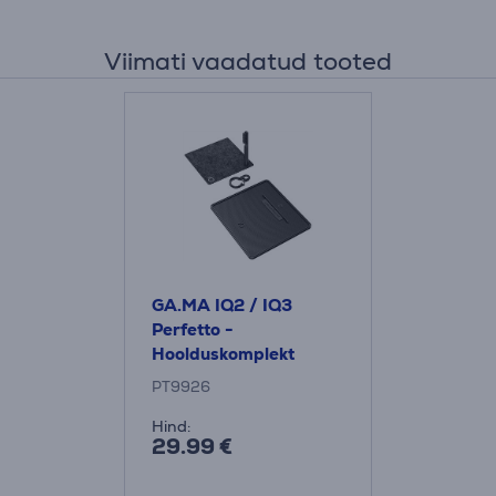
Viimati vaadatud tooted
GA.MA IQ2 / IQ3
Perfetto -
Hoolduskomplekt
PT9926
Hind:
29.99 €