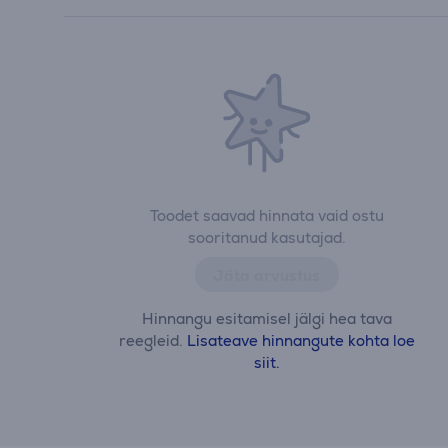
Toodet saavad hinnata vaid ostu
sooritanud kasutajad.
Jäta arvustus
Hinnangu esitamisel jälgi hea tava
reegleid.
Lisateave hinnangute kohta loe
siit.