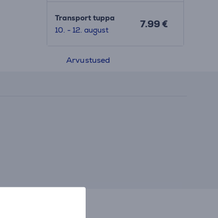
Transport tuppa
7.99 €
10. - 12. august
Arvustused