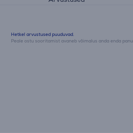
Hetkel arvustused puuduvad.
Peale ostu sooritamist avaneb võimalus anda enda panus