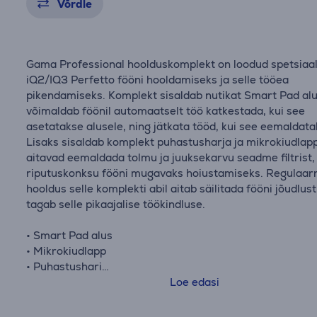
Võrdle
Gama Professional hoolduskomplekt on loodud spetsiaal
iQ2/IQ3 Perfetto fööni hooldamiseks ja selle tööea
pikendamiseks. Komplekt sisaldab nutikat Smart Pad alu
võimaldab föönil automaatselt töö katkestada, kui see
asetatakse alusele, ning jätkata tööd, kui see eemaldata
Lisaks sisaldab komplekt puhastusharja ja mikrokiudlapp
aitavad eemaldada tolmu ja juuksekarvu seadme filtrist,
riputuskonksu fööni mugavaks hoiustamiseks.​ Regulaar
hooldus selle komplekti abil aitab säilitada fööni jõudlust
tagab selle pikaajalise töökindluse.
• Smart Pad alus
• Mikrokiudlapp
• Puhastushari
• Riputuskonks​
Loe edasi