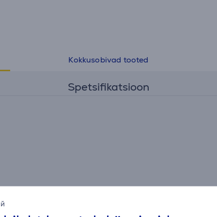
Kokkusobivad tooted
Spetsifikatsioon
ий
Tarvikud