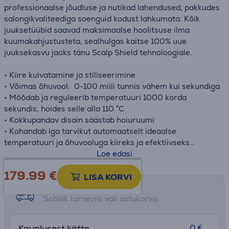
professionaalse jõudluse ja nutikad lahendused, pakkudes
salongikvaliteediga soenguid kodust lahkumata. Kõik
juuksetüübid saavad maksimaalse hoolitsuse ilma
kuumakahjustusteta, sealhulgas kaitse 100% uue
juuksekasvu jaoks tänu Scalp Shield tehnoloogiale.
• Kiire kuivatamine ja stiliseerimine
• Võimas õhuvool: 0-100 miili tunnis vähem kui sekundiga
• Mõõdab ja reguleerib temperatuuri 1000 korda
sekundis, hoides selle alla 110 °C
• Kokkupandav disain säästab hoiuruumi
• Kohandab iga tarvikut automaatselt ideaalse
temperatuuri ja õhuvooluga kiireks ja efektiivseks
stiliseerimiseks
Loe edasi
179.99
€
LISA KORVI
Tarne võimalused
Sobilik tarneviis vali ostukorvis
0 €
Kauplusest kätte