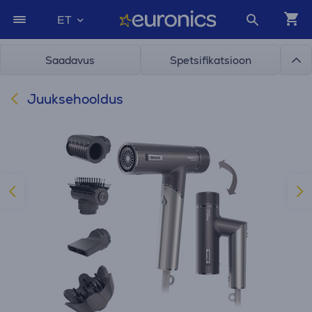
ET
Saadavus
Spetsifikatsioon
Juuksehooldus