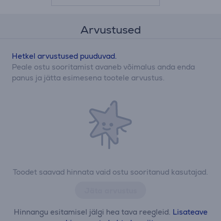
Arvustused
Hetkel arvustused puuduvad.
Peale ostu sooritamist avaneb võimalus anda enda
panus ja jätta esimesena tootele arvustus.
Toodet saavad hinnata vaid ostu sooritanud kasutajad.
Jäta arvustus
Hinnangu esitamisel jälgi hea tava reegleid.
Lisateave