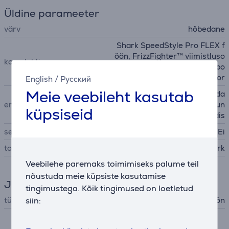
Üldine parameeter
värv
hõbedane
Shark SpeedStyle Pro FLEX f
öön, FrizzFighter™ viimistluso
komplektis
tsik, QuickSmooth hari, turbo
otsik, DefrizzFast difuusor
English
/
Русский
Meie veebileht kasutab
peanaha kaitserežiim, mõõda
eriomadused
b temperatuuri 1000 x sekun
küpsiseid
dis
seinale kinnitatav
Ei
tootja
Shark
Veebilehe paremaks toimimiseks palume teil
nõustuda meie küpsiste kasutamise
Juuksehooldus
tingimustega. Kõik tingimused on loetletud
siin:
tüüp
föön