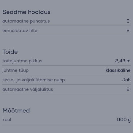
Seadme hooldus
automaatne puhastus
Ei
eemaldatav filter
Ei
Toide
toitejuhtme pikkus
2,43 m
juhtme tüüp
klassikaline
sisse- ja väljalülitamise nupp
Jah
automaatne väljalülitus
Ei
Mõõtmed
kaal
1100 g