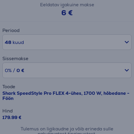
Eeldatav igakuine makse
6 €
Periood
48
kuud
Sissemakse
0% /
0 €
Toode
Shark SpeedStyle Pro FLEX 4-ühes, 1700 W, hõbedane -
Föön
Hind
179.99 €
Tulemus on ligikaudne ja võib erineda sulle
pakutavatest tingimustest.