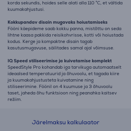
korda sekundis, hoides selle alati alla 110 °C, et vältida
kuumakahjustusi.
Kokkupandav disain mugavaks hoiustamiseks
Fööni käepideme saab kokku panna, mistõttu on seda
lihtne kaasa pakkida reisikohvrisse, kotti või hoiustada
kodus. Kerge ja kompaktne disain tagab
kasutusmugavuse, säilitades samal ajal võimsuse.
IQ Speed stiliseerimise ja kuivatamise komplekt
SpeedStyle Pro kohandab iga tarvikuga automaatselt
ideaalsed temperatuurid ja õhuvoolu, et tagada kiire
ja kuumakahjustusteta kuivatamine ning
stiliseerimine. Föönil on 4 kuumuse ja 3 õhuvoolu
taset, jaheda õhu funktsioon ning peanahka kaitsev
režiim.
Järelmaksu kalkulaator