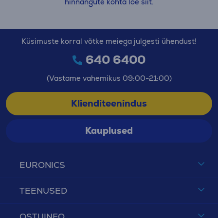
hinnangute kohta loe siit.
Küsimuste korral võtke meiega julgesti ühendust!
640 6400
(Vastame vahemikus 09:00-21:00)
Klienditeenindus
Kauplused
EURONICS
TEENUSED
OSTUINFO