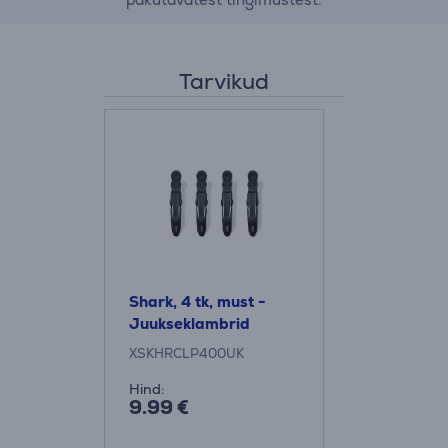
Tarvikud
Shark, 4 tk, must -
Juukseklambrid
XSKHRCLP400UK
Hind:
9.99 €