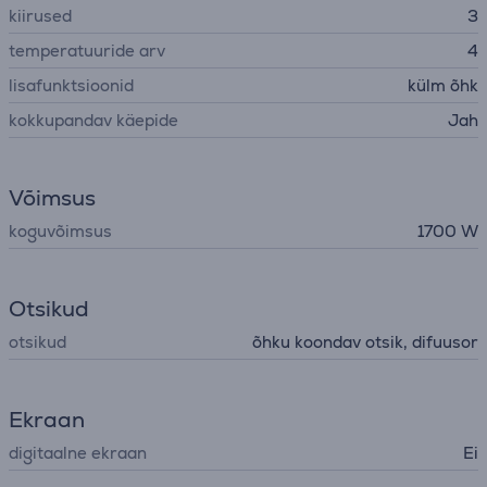
kiirused
3
temperatuuride arv
4
lisafunktsioonid
külm õhk
kokkupandav käepide
Jah
Võimsus
koguvõimsus
1700 W
Otsikud
otsikud
õhku koondav otsik, difuusor
Ekraan
digitaalne ekraan
Ei