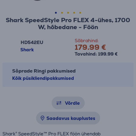
Shark SpeedStyle Pro FLEX 4-ühes, 1700
W, hõbedane - Föön
Sõbrahind:
HD542EU
179.99 €
Shark
Tavahind: 199.99 €
Sõprade Ringi pakkumised
Kõik püsikliendipakkumised
Võrdle
Saadavus kauplustes
Shark® SpeedStyle™ Pro FLEX föön ühendab