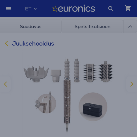
ET
Saadavus
Spetsifikatsioon
Juuksehooldus