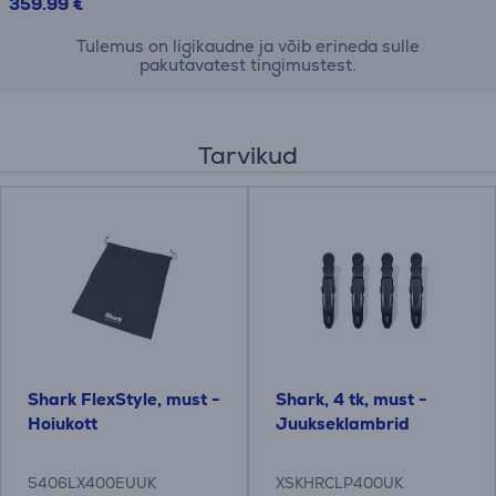
359.99 €
Tulemus on ligikaudne ja võib erineda sulle
pakutavatest tingimustest.
Tarvikud
Shark FlexStyle, must -
Shark, 4 tk, must -
Hoiukott
Juukseklambrid
5406LX400EUUK
XSKHRCLP400UK