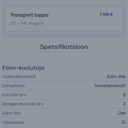
7.99 €
Transport tuppa
10. - 14. august
Spetsifikatsioon
Föön-koolutaja
lisafunktsioonid
külm õhk
komplektis
hoiustamiskott
kiiruste arv
3
temperatuuride arv
3
külm õhk
Jah
riputusaas
Ei