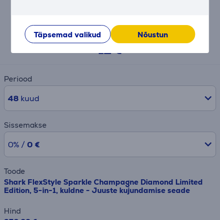
Järelmaksu kalkulaator
Täpsemad valikud
Nõustun
Eeldatav igakuine makse
12 €
Periood
48
kuud
Sissemakse
0% /
0 €
Toode
Shark FlexStyle Sparkle Champagne Diamond Limited
Edition, 5-in-1, kuldne - Juuste kujundamise seade
Hind