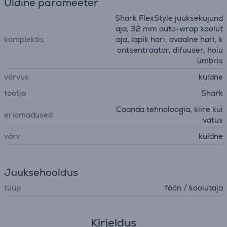
Üldine parameeter
Shark FlexStyle juuksekujund
aja, 32 mm auto-wrap koolut
komplektis
aja, lapik hari, ovaalne hari, k
ontsentraator, difuuser, hoiu
ümbris
värvus
kuldne
tootja
Shark
Coanda tehnoloogia, kiire kui
eriomadused
vatus
värv
kuldne
Juuksehooldus
tüüp
föön / koolutaja
Kirjeldus