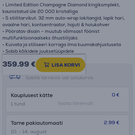
• Limited Edition Champagne Diamond kingikomplekt,
kaunistatud üle 20 000 kristalliga
• 5 stiilitarvikut: 32 mm auto-wrap lokitangid, lapik hari,
ovaalne hari, kontsentraator, hajuti & hoiukohver
• Pööratav disain – muutub võimsast föönist
multifunktsionaalseks õhustiilijaks
• Kuivata ja stiliseeri korraga ilma kuumakahjustuseta
• Sobib kõikidele juuksetüüpidele
359.99
€
LISA KORVI
Tarne võimalused
Sobilik tarneviis vali ostukorvis
0 €
Kauplusest kätte
Vaata lähemalt
1 tund
2.99 €
Tarne pakiautomaati
10. - 14. august