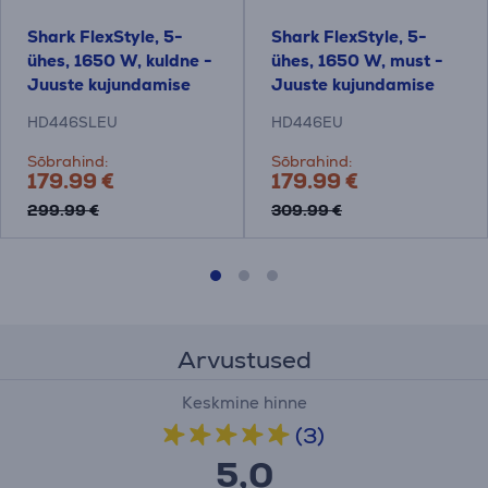
Shark FlexStyle, 5-
Shark FlexStyle, 5-
ühes, 1650 W, kuldne -
ühes, 1650 W, must -
Juuste kujundamise
Juuste kujundamise
seade
seade
HD446SLEU
HD446EU
Sõbrahind:
Sõbrahind:
179.99 €
179.99 €
299.99 €
309.99 €
Arvustused
Keskmine hinne
(3)
5,0