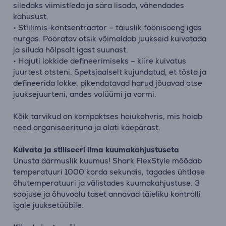
siledaks viimistleda ja sära lisada, vähendades
kahusust.
• Stiilimis-kontsentraator – täiuslik föönisoeng igas
nurgas. Pööratav otsik võimaldab juukseid kuivatada
ja siluda hõlpsalt igast suunast.
• Hajuti lokkide defineerimiseks – kiire kuivatus
juurtest otsteni. Spetsiaalselt kujundatud, et tõsta ja
defineerida lokke, pikendatavad harud jõuavad otse
juuksejuurteni, andes volüümi ja vormi.
Kõik tarvikud on kompaktses hoiukohvris, mis hoiab
need organiseerituna ja alati käepärast.
Kuivata ja stiliseeri ilma kuumakahjustuseta
Unusta äärmuslik kuumus! Shark FlexStyle mõõdab
temperatuuri 1000 korda sekundis, tagades ühtlase
õhutemperatuuri ja välistades kuumakahjustuse. 3
soojuse ja õhuvoolu taset annavad täieliku kontrolli
igale juuksetüübile.