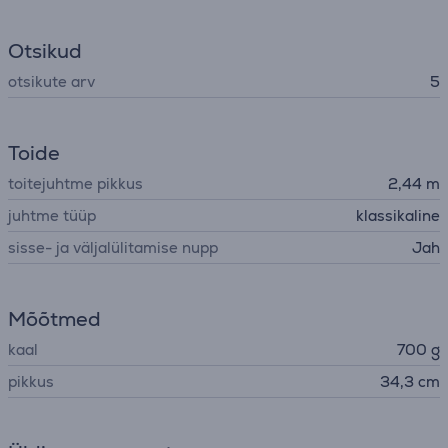
Otsikud
otsikute arv
5
Toide
toitejuhtme pikkus
2,44 m
juhtme tüüp
klassikaline
sisse- ja väljalülitamise nupp
Jah
Mõõtmed
kaal
700 g
pikkus
34,3 cm