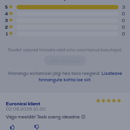
5
3
4
0
3
0
2
0
1
0
Toodet saavad hinnata vaid ostu sooritanud kasutajad.
Jäta arvustus
Hinnangu esitamisel jälgi hea tava reegleid.
Lisateave
hinnangute kohta loe siit.
Euronicsi klient
02.08.2026 10:30
Väga meeldib! Teeb soeng ideaalne 😊