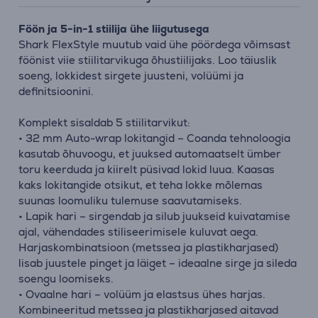
Föön ja 5-in-1 stiilija ühe liigutusega
Shark FlexStyle muutub vaid ühe pöördega võimsast
föönist viie stiilitarvikuga õhustiilijaks. Loo täiuslik
soeng, lokkidest sirgete juusteni, volüümi ja
definitsioonini.
Komplekt sisaldab 5 stiilitarvikut:
• 32 mm Auto-wrap lokitangid – Coanda tehnoloogia
kasutab õhuvoogu, et juuksed automaatselt ümber
toru keerduda ja kiirelt püsivad lokid luua. Kaasas
kaks lokitangide otsikut, et teha lokke mõlemas
suunas loomuliku tulemuse saavutamiseks.
• Lapik hari – sirgendab ja silub juukseid kuivatamise
ajal, vähendades stiliseerimisele kuluvat aega.
Harjaskombinatsioon (metssea ja plastikharjased)
lisab juustele pinget ja läiget – ideaalne sirge ja sileda
soengu loomiseks.
• Ovaalne hari – volüüm ja elastsus ühes harjas.
Kombineeritud metssea ja plastikharjased aitavad