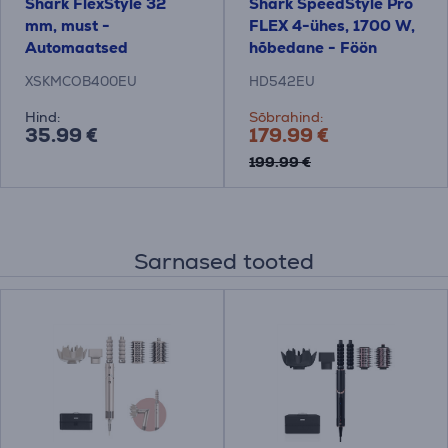
Shark FlexStyle 32
Shark SpeedStyle Pro
mm, must -
FLEX 4-ühes, 1700 W,
Automaatsed
hõbedane - Föön
lokiotsikud
XSKMCOB400EU
HD542EU
Hind:
Sõbrahind:
35.99 €
179.99 €
199.99 €
Sarnased tooted