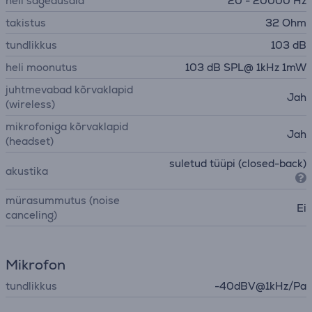
heli sagedusala
20 - 20000 Hz
takistus
32 Ohm
tundlikkus
103 dB
heli moonutus
103 dB SPL@ 1kHz 1mW
juhtmevabad kõrvaklapid
Jah
(wireless)
mikrofoniga kõrvaklapid
Jah
(headset)
suletud tüüpi (closed-back)
akustika
mürasummutus (noise
Ei
canceling)
Mikrofon
tundlikkus
-40dBV@1kHz/Pa