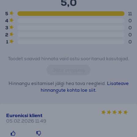
5,0
5
11
4
0
3
0
2
0
1
0
Toodet saavad hinnata vaid ostu sooritanud kasutajad.
Jäta arvustus
Hinnangu esitamisel jälgi hea tava reegleid.
Lisateave
hinnangute kohta loe siit.
Euronicsi klient
05.02.2026 11:49