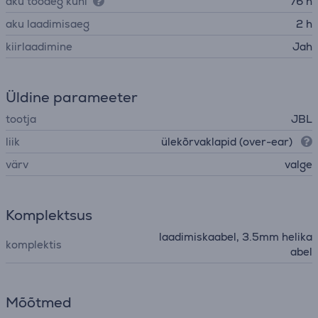
aku tööaeg kuni
76 h
aku laadimisaeg
2 h
kiirlaadimine
Jah
Üldine parameeter
tootja
JBL
liik
ülekõrvaklapid (over-ear)
värv
valge
Komplektsus
laadimiskaabel, 3.5mm helika
komplektis
abel
Mõõtmed