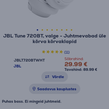
JBL Tune 720BT, valge - Juhtmevabad üle
kõrva kõrvaklapid
(11)
Sõbrahind:
JBLT720BTWHT
29.99 €
JBL
Tavahind: 89.99 €
Võrdle
Saadavus kauplustes
Puhas bass. Ei mingeid juhtmeid.