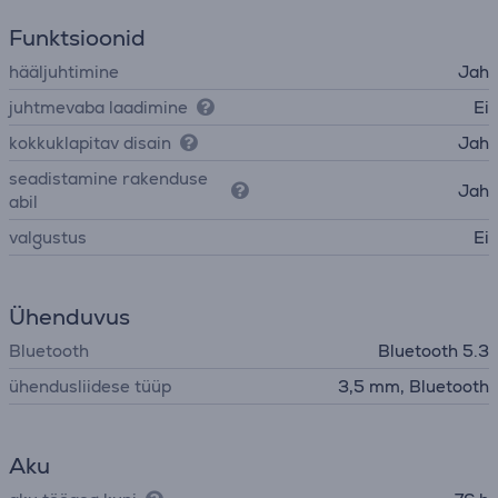
Funktsioonid
hääljuhtimine
Jah
juhtmevaba laadimine
Ei
kokkuklapitav disain
Jah
seadistamine rakenduse
Jah
abil
valgustus
Ei
Ühenduvus
Bluetooth
Bluetooth 5.3
ühendusliidese tüüp
3,5 mm, Bluetooth
Aku