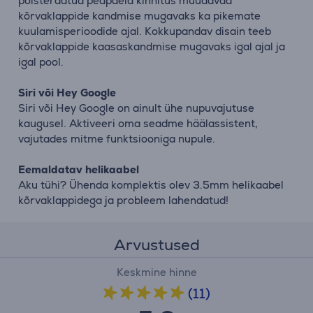
polsterdatud peapaela kinnitus muudavad
kõrvaklappide kandmise mugavaks ka pikemate
kuulamisperioodide ajal. Kokkupandav disain teeb
kõrvaklappide kaasaskandmise mugavaks igal ajal ja
igal pool.
Siri või Hey Google
Siri või Hey Google on ainult ühe nupuvajutuse
kaugusel. Aktiveeri oma seadme häälassistent,
vajutades mitme funktsiooniga nupule.
Eemaldatav helikaabel
Aku tühi? Ühenda komplektis olev 3.5mm helikaabel
kõrvaklappidega ja probleem lahendatud!
Arvustused
Keskmine hinne
(11)