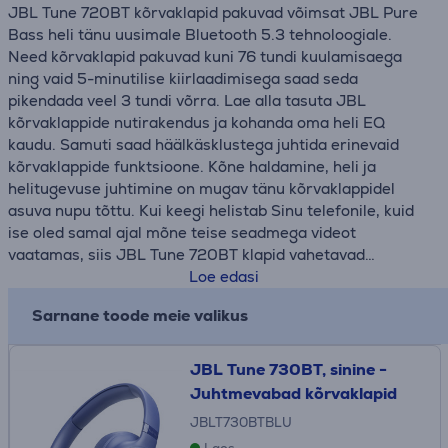
JBL Tune 720BT kõrvaklapid pakuvad võimsat JBL Pure
Bass heli tänu uusimale Bluetooth 5.3 tehnoloogiale.
Need kõrvaklapid pakuvad kuni 76 tundi kuulamisaega
ning vaid 5-minutilise kiirlaadimisega saad seda
pikendada veel 3 tundi võrra. Lae alla tasuta JBL
kõrvaklappide nutirakendus ja kohanda oma heli EQ
kaudu. Samuti saad häälkäsklustega juhtida erinevaid
kõrvaklappide funktsioone. Kõne haldamine, heli ja
helitugevuse juhtimine on mugav tänu kõrvaklappidel
asuva nupu tõttu. Kui keegi helistab Sinu telefonile, kuid
ise oled samal ajal mõne teise seadmega videot
vaatamas, siis JBL Tune 720BT klapid vahetavad
automaatselt ühenduse Sinu nutitelefoni peale, et
Loe edasi
saaksid seal kõne vastu võtta. Klapid on kerged ja
Sarnane toode meie valikus
mugavad isegi tundidepikkuse kuulamise järel ning
kokkuvolditav muudab nende kaasaskandmise lihtsaks.
JBL Tune 730BT, sinine -
Juhtmevabad kõrvaklapid
JBLT730BTBLU