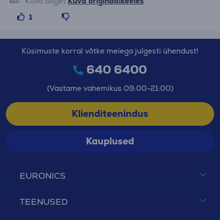
Kuva tõlget
Kuva originaalkeeles
1
Küsimuste korral võtke meiega julgesti ühendust!
640 6400
(Vastame vahemikus 09:00-21:00)
Klienditeenindus
Kauplused
EURONICS
TEENUSED