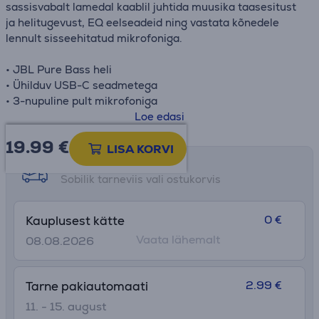
sassisvabalt lamedal kaablil juhtida muusika taasesitust
ja helitugevust, EQ eelseadeid ning vastata kõnedele
lennult sisseehitatud mikrofoniga.
• JBL Pure Bass heli
• Ühilduv USB-C seadmetega
• 3-nupuline pult mikrofoniga
• EQ eelseadete juhtimine
Loe edasi
• Puntravaba lame kaabel
19.99
€
LISA KORVI
Tarne võimalused
Sobilik tarneviis vali ostukorvis
0 €
Kauplusest kätte
Vaata lähemalt
08.08.2026
2.99 €
Tarne pakiautomaati
11. - 15. august