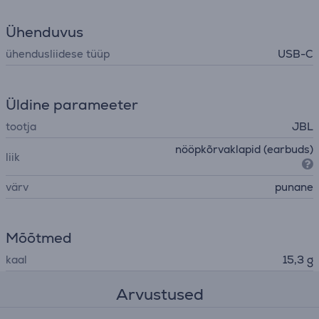
Ühenduvus
ühendusliidese tüüp
USB-C
Üldine parameeter
tootja
JBL
nööpkõrvaklapid (earbuds)
liik
värv
punane
Mõõtmed
kaal
15,3 g
Arvustused