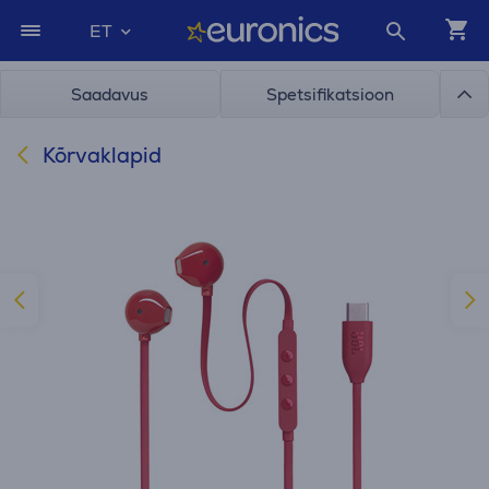
ET
Saadavus
Spetsifikatsioon
Kõrvaklapid