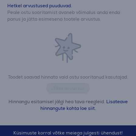
Hetkel arvustused puuduvad.
Peale ostu sooritamist avaneb võimalus anda enda
panus ja jätta esimesena tootele arvustus.
Toodet saavad hinnata vaid ostu sooritanud kasutajad.
Jäta arvustus
Hinnangu esitamisel jälgi hea tava reegleid.
Lisateave
hinnangute kohta loe siit.
Küsimuste korral võtke meiega julgesti ühendust!