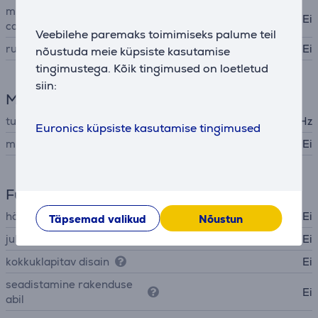
mürasummutus (noise
Ei
canceling)
Veebilehe paremaks toimimiseks palume teil
ruumiline heli
Ei
nõustuda meie küpsiste kasutamise
tingimustega. Kõik tingimused on loetletud
siin:
Mikrofon
tundlikkus
-42 dBV/Pa @1kHz
Euronics küpsiste kasutamise tingimused
mürasummutusega mikrofon
Ei
Funktsioonid
hääljuhtimine
Ei
Täpsemad valikud
Nõustun
juhtmevaba laadimine
Ei
kokkuklapitav disain
Ei
seadistamine rakenduse
Ei
abil