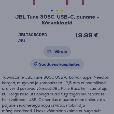
JBL Tune 305C, USB-C, punane -
Kõrvaklapid
19.99 €
JBLT305CRED
JBL
Võrdle
Saadavus kauplustes
Tutvustame JBL Tune 305C USB-C kõrvaklappe. Need on
kerged, mugavad ja kompaktsed. 12,5 mm dünaamilised
draiverid pakuvad võimsat JBL Pure Bass heli, samal ajal
kui kõrge resolutsiooniga audio tugi tagab suurepärase
helikvaliteedi. USB-C ühendus muudab need ühilduvaks
paljude seadmetega nagu arvutid, mobiilid ja
mänguseadmed. Lisaks võimaldab kolme nupuga pult