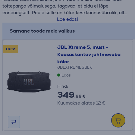
toitepanga võimalusega, tagavad, et pidu ei lõpe
enneaegselt. Peale selle on kõlar keskkonnasõbralik, olles
valmistatud taaskasutatud materjalidest, tuues sinuni
Loe edasi
vastutustundliku viisi nautida suurepärast heli, kus iganes
Sarnane toode meie valikus
oled.
Laadimisadapter ei ole kaasas.
JBL Xtreme 5, must -
UUS!
Kaasaskantav juhtmevaba
kõlar
JBLXTREME5BLK
Laos
Hind:
349
.99 €
Kuumakse alates 12 €