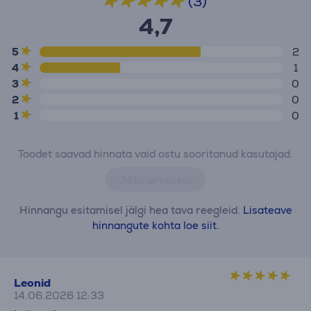
(3)
4,7
5
2
4
1
3
0
2
0
1
0
Toodet saavad hinnata vaid ostu sooritanud kasutajad.
Jäta arvustus
Hinnangu esitamisel jälgi hea tava reegleid.
Lisateave
hinnangute kohta loe siit.
Leonid
14.06.2026 12:33