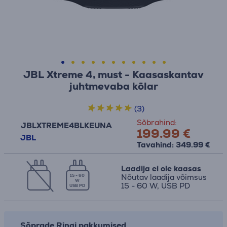
JBL Xtreme 4, must - Kaasaskantav
juhtmevaba kõlar
(3)
Sõbrahind:
JBLXTREME4BLKEUNA
199.99 €
JBL
Tavahind: 349.99 €
Laadija ei ole kaasas
Nõutav laadija võimsus
15 - 60
W
15 - 60 W, USB PD
USB PD
Sõprade Ringi pakkumised