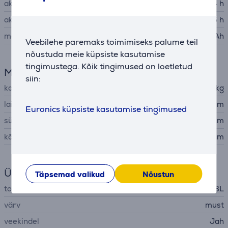
aku tööaeg kuni
24 h
aku laadimisaeg
3,5 h
mahtuvus
9444 mAh
Veebilehe paremaks toimimiseks palume teil
nõustuda meie küpsiste kasutamise
tingimustega. Kõik tingimused on loetletud
Mõõtmed
siin:
kaal
2,1 kg
laius
29,7 cm
Euronics küpsiste kasutamise tingimused
sügavus
14,9 cm
kõrgus
14,1 cm
Üldine parameeter
Täpsemad valikud
Nõustun
tootja
JBL
värv
must
veekindel
Jah