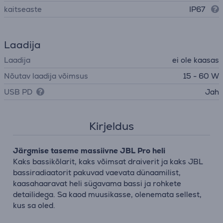
kaitseaste
IP67
Laadija
Laadija
ei ole kaasas
Nõutav laadija võimsus
15 - 60 W
USB PD
Jah
Kirjeldus
Järgmise taseme massiivne JBL Pro heli
Kaks bassikõlarit, kaks võimsat draiverit ja kaks JBL
bassiradiaatorit pakuvad vaevata dünaamilist,
kaasahaaravat heli sügavama bassi ja rohkete
detailidega. Sa kaod muusikasse, olenemata sellest,
kus sa oled.