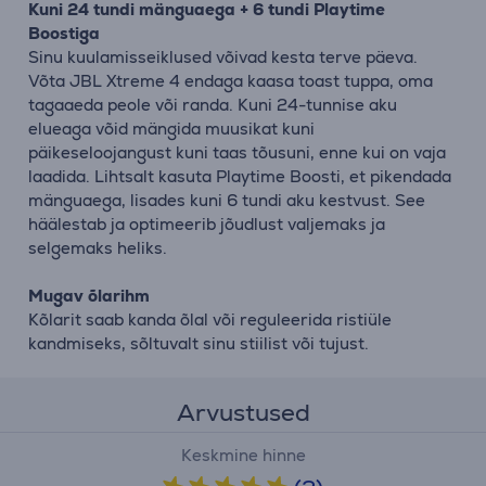
Kuni 24 tundi mänguaega + 6 tundi Playtime
Boostiga
Sinu kuulamisseiklused võivad kesta terve päeva.
Võta JBL Xtreme 4 endaga kaasa toast tuppa, oma
tagaaeda peole või randa. Kuni 24-tunnise aku
elueaga võid mängida muusikat kuni
päikeseloojangust kuni taas tõusuni, enne kui on vaja
laadida. Lihtsalt kasuta Playtime Boosti, et pikendada
mänguaega, lisades kuni 6 tundi aku kestvust. See
häälestab ja optimeerib jõudlust valjemaks ja
selgemaks heliks.
Mugav õlarihm
Kõlarit saab kanda õlal või reguleerida ristiüle
kandmiseks, sõltuvalt sinu stiilist või tujust.
Arvustused
Keskmine hinne