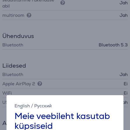
Jah
abil
multiroom
Jah
Ühenduvus
Bluetooth
Bluetooth 5.3
Liidesed
Bluetooth
Jah
Apple AirPlay 2
Ei
WiFi
Ei
USB-C
Jah
English
/
Русский
Meie veebileht kasutab
Aku
küpsiseid