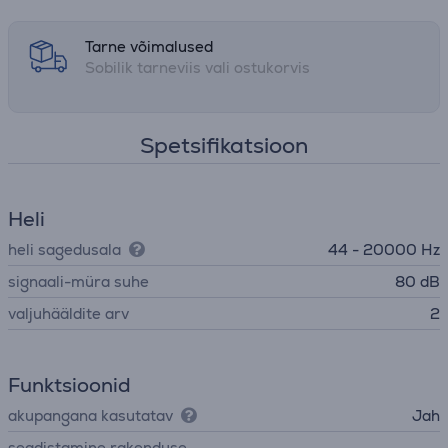
Tarne võimalused
Sobilik tarneviis vali ostukorvis
Spetsifikatsioon
Heli
heli sagedusala
44 - 20000 Hz
signaali-müra suhe
80 dB
valjuhääldite arv
2
Funktsioonid
akupangana kasutatav
Jah
seadistamine rakenduse