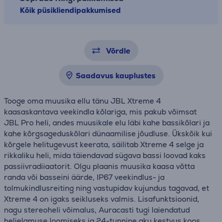
Kõik püsikliendipakkumised
Võrdle
Saadavus kauplustes
Tooge oma muusika ellu tänu JBL Xtreme 4
kaasaskantava veekindla kõlariga, mis pakub võimsat
JBL Pro heli, andes muusikale elu läbi kahe bassikõlari ja
kahe kõrgsageduskõlari dünaamilise jõudluse. Ükskõik kui
kõrgele helitugevust keerata, säilitab Xtreme 4 selge ja
rikkaliku heli, mida täiendavad sügava bassi loovad kaks
passiivradiiaatorit. Olgu plaanis muusika kaasa võtta
randa või basseini äärde, IP67 veekindlus- ja
tolmukindlusreiting ning vastupidav kujundus tagavad, et
Xtreme 4 on igaks seikluseks valmis. Lisafunktsioonid,
nagu stereoheli võimalus, Auracasti tugi laiendatud
helielamuse loomiseks ja 24-tunnine aku kestvus koos