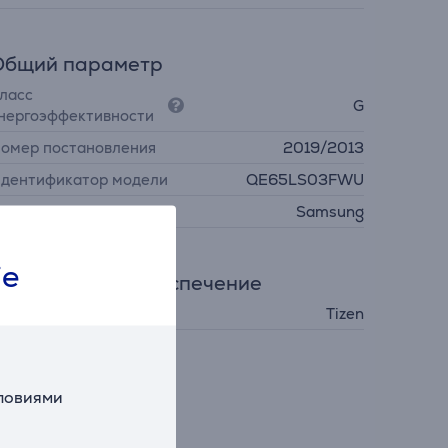
Общий параметр
ласс
G
нергоэффективности
омер постановления
2019/2013
дентификатор модели
QE65LS03FWU
роизводитель
Samsung
ie
Программное обеспечение
перационная система
Tizen
словиями