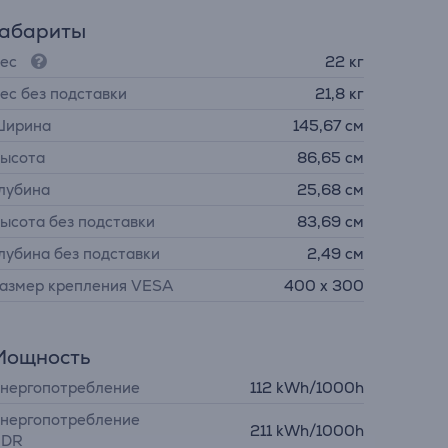
Габариты
ес
22 кг
ес без подставки
21,8 кг
ирина
145,67 см
ысота
86,65 см
лубина
25,68 см
ысота без подставки
83,69 см
лубина без подставки
2,49 см
азмер крепления VESA
400 x 300
Мощность
нергопотребление
112 kWh/1000h
нергопотребление
211 kWh/1000h
DR