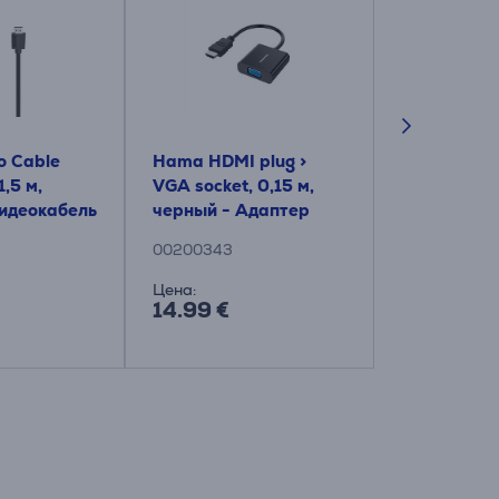
o Cable
Hama HDMI plug >
Hama Optic
,5 м,
VGA socket, 0,15 м,
позолоченн
идеокабель
черный - Адаптер
серебристы
HDMI 2.0b
00200343
00205274
Цена:
Цена:
14.99 €
69.99 €