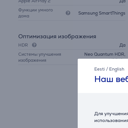
Apple AirPlay 2
Да
Функции умного
Samsung SmartThings
дома
Оптимизация изображения
HDR
Да
Системы улучшения
Neo Quantum HDR,
изображения
HDR10+
Eesti
/
English
Наш веб
Для улучшения
использования