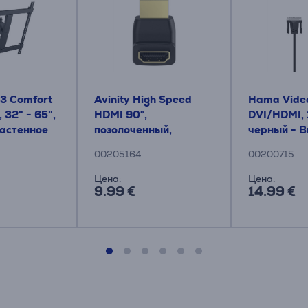
23 Comfort
Avinity High Speed ​​
Hama Vide
, 32" - 65",
HDMI 90°,
DVI/HDMI, 1
Настенное
позолоченный,
черный - В
для
черный - Адаптер
00205164
00200715
а
Цена:
Цена:
9.99 €
14.99 €