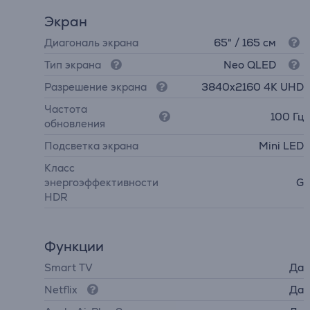
Экран
Диагональ экрана
65" / 165 см
Тип экрана
Neo QLED
Разрешение экрана
3840х2160 4K UHD
Частота
100 Гц
обновления
Подсветка экрана
Mini LED
Класс
энергоэффективности
G
HDR
Функции
Smart TV
Да
Netflix
Да