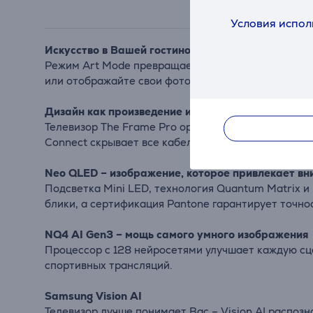
Условия испол
Искусство в Вашей гостиной
Режим Art Mode превращает черный экран в цифров
или отображайте свои фотографии через Google Pho
Дизайн как произведение искусства
Телевизор The Frame Pro органично вписывается 
Connect скрывает все кабели.
Neo QLED – изображение, которое привлекает в
Подсветка Mini LED, технология Quantum Matrix 
блики, а сертификация Pantone гарантирует точно
NQ4 AI Gen3 – мощь самого умного изображения
Процессор с 128 нейросетями улучшает каждую сцен
спортивных трансляций.
Samsung Vision AI
Телевизор лучше понимает Вас – Vision AI распозн