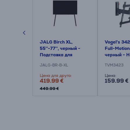
443W
JALG Birch XL,
Vogel's 34
l-Motion,
55''-77'', черный -
Full-Motion
белый -
Подставка для
черный - 
 крепление
телевизора
крепление 
JALG-BR-B-XL
TVM3423
зора
телевизор
Цена для друга:
Цена:
419.99 €
159.99 €
449.99 €