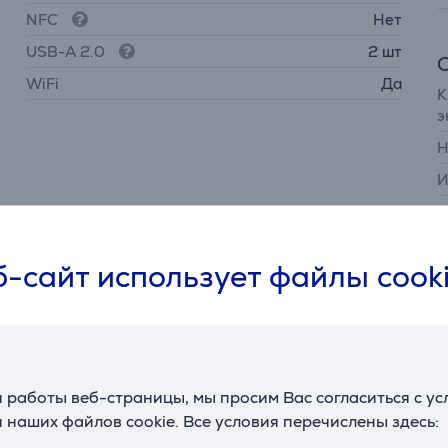
NFC
Нет
USB-A 2.0
2 шт
WiFi
Да
К
э
Н
И
П
-сайт использует файлы cook
О
 работы веб-страницы, мы просим Вас согласиться с у
 наших файлов cookie. Все условия перечислены здесь: