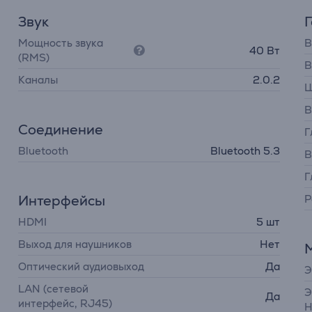
Звук
Мощность звука
В
40 Вт
(RMS)
В
Каналы
2.0.2
Ш
В
Соединение
Г
Bluetooth
Bluetooth 5.3
В
Г
Интерфейсы
Р
HDMI
5 шт
Выход для наушников
Нет
Оптический аудиовыход
Да
Э
LAN (сетевой
Э
Да
интерфейс, RJ45)
H