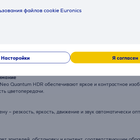
Описание
ьзования файлов cookie Euronics
ую художественную галерею, когда телевизор не работает.
tos или iCloud.
в интерьер благодаря сменным рамкам, тонкому обрамлению
Насторойки
Я согласен
нимание
и Neo Quantum HDR обеспечивают яркое и контрастное изо
сть цветопередачи.
у – резкость, яркость, движение и звук автоматически опт
ает зрителей, обстановку и контент, соответствующим обра