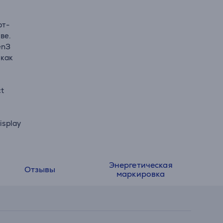
рт-
ве.
en3
 как
ct
isplay
Энергетическая
Отзывы
маркировка