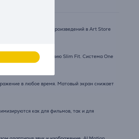
 Выбирайте из тысяч произведений в Art Store
 и настенному креплению Slim Fit. Система One
бражение в любое время. Матовый экран снижает
имизируются как для фильмов, так и для
зом адаптируя звук и изображение. AI Motion