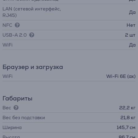
LAN (сетевой интерфейс,
Да
RJ45)
NFC
Нет
USB-A 2.0
2 шт
WiFi
Да
Браузер и загрузка
WiFi
Wi-Fi 6E (ax)
Габариты
Вес
22,2 кг
Вес без подставки
21,8 кг
Ширина
145,7 см
Высота
86,7 см