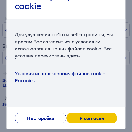
55 €
cookie
Период
48
мес.
Для улучшения работы веб-страницы, мы
просим Вас согласиться с условиями
Взнос
использования наших файлов cookie. Все
условия перечислены здесь:
0% /
0 €
Условия использования файлов cookie
Наименование товара
Samsung The Frame Pro, 65'', 4K UHD, Neo QLED Mini
Euronics
LED, черный - Телевизор
Цена
1649 €
Результат является приблизительным и
Насторойки
Я согласен
может отличаться от предлагаемых Вам
условий.