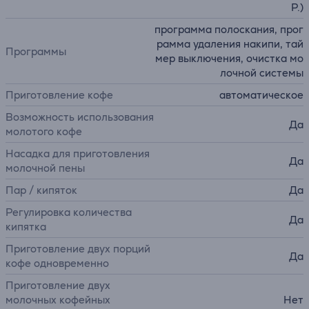
P.)
программа полоскания, прог
рамма удаления накипи, тай
Программы
мер выключения, очистка мо
лочной системы
Приготовление кофе
автоматическое
Возможность использования
Да
молотого кофе
Насадка для приготовления
Да
молочной пены
Пар / кипяток
Да
Регулировка количества
Да
кипятка
Приготовление двух порций
Да
кофе одновременно
Приготовление двух
молочных кофейных
Нет