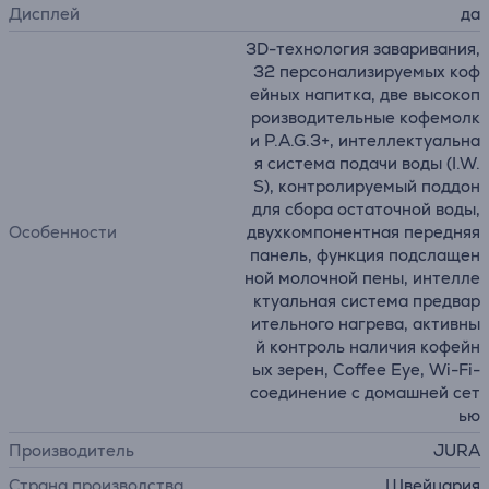
Дисплей
да
3D-технология заваривания,
32 персонализируемых коф
ейных напитка, две высокоп
роизводительные кофемолк
и P.A.G.3+, интеллектуальна
я система подачи воды (I.W.
S), контролируемый поддон
для сбора остаточной воды,
Особенности
двухкомпонентная передняя
панель, функция подслащен
ной молочной пены, интелле
ктуальная система предвар
ительного нагрева, активны
й контроль наличия кофейн
ых зерен, Coffee Eye, Wi-Fi-
соединение с домашней сет
ью
Производитель
JURA
Страна производства
Швейцария