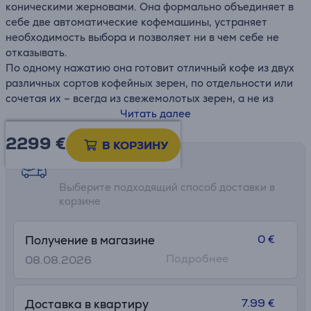
коническими жерновами. Она формально объединяет в
себе две автоматические кофемашины, устраняет
необходимость выбора и позволяет ни в чем себе не
отказывать.
По одному нажатию она готовит отличный кофе из двух
различных сортов кофейных зерен, по отдельности или
сочетая их – всегда из свежемолотых зерен, а не из
капсул. J8 twin может даже украшать идеальный кофе
Читать далее
подслащенной молочной пеной, тем самым открывая
2299 €
новые грани наслаждения кофейными напитками. Это
В КОРЗИНУ
стало возможным благодаря достижениям швейцарских
Возможности доставки
инженеров, разработавших такие новаторские
Выберите подходящий способ доставки в
технологии, как кофемолка P.A.G.3+ или функция Sweet
корзине
Foam.
• Две высокопроизводительные кофемолки P.A.G.3+ для
0 €
Получение в магазине
максимальной гибкости
Подробнее
08.08.2026
• 32 персонализируемых кофейных напитка для
бесконечного наслаждения
• Панорамная панель выбора кофе для простого и
7.99 €
Доставка в квартиру