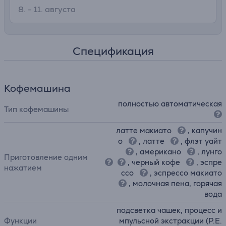
удобного использования
8. - 11. августа
• Идеальное воплощение максимальной мощности на
минимальном пространстве
Спецификация
Кофемашина
полностью автоматическая
Тип кофемашины
латте макиато
, капучин
о
, латте
, флэт уайт
, американо
, лунго
Приготовление одним
, черный кофе
, эспре
нажатием
ссо
, эспрессо макиато
, молочная пена, горячая
вода
подсветка чашек, процесс и
Функции
мпульсной экстракции (P.E.