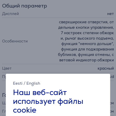
Общий параметр
Дисплей
нет
сверхширокие отверстия, от
дельные кнопки управления,
7 настроек степени обжарк
и, рычаг высокого подъема,
Особенности
функция "немного дольше",
функция для поджаривания
бубликов, функция отмены, с
ветовой индикатор обжарки
Цвет
красный
Производитель
KitchenAid
Eesti
/
English
Наш веб-сайт
Габариты
использует файлы
Ширина
30,83 см
cookie
Глубина
30 см