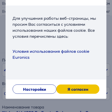
Высота
21,15 см
Вес
3,3 кг
Для улучшения работы веб-страницы, мы
просим Вас согласиться с условиями
Калькулятор
использования наших файлов cookie. Все
условия перечислены здесь:
Примерный размер ежемесячного платежа
6 €
Условия использования файлов cookie
Euronics
Период
48
мес.
Взнос
Насторойки
Я согласен
0% /
0 €
Наименование товара