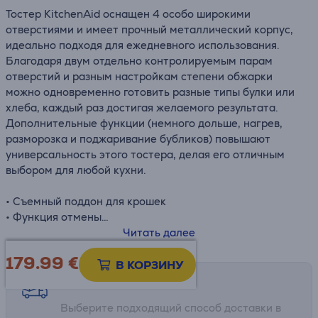
Тостер KitchenAid оснащен 4 особо широкими
отверстиями и имеет прочный металлический корпус,
идеально подходя для ежедневного использования.
Благодаря двум отдельно контролируемым парам
отверстий и разным настройкам степени обжарки
можно одновременно готовить разные типы булки или
хлеба, каждый раз достигая желаемого результата.
Дополнительные функции (немного дольше, нагрев,
разморозка и поджаривание бубликов) повышают
универсальность этого тостера, делая его отличным
выбором для любой кухни.
• Съемный поддон для крошек
• Функция отмены
• Ручной рычаг высокого подъема
Читать далее
• Автоматическое извлечение
179.99
€
• 4 сверхшироких отверстия по 3,2 см шириной и 14 см
В КОРЗИНУ
длиной
Возможности доставки
• Мощность: 1640–1960 Вт
Выберите подходящий способ доставки в