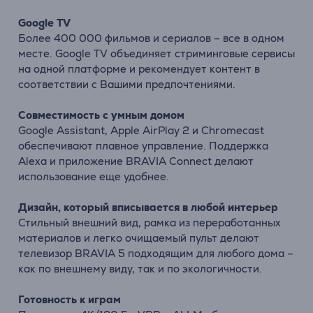
Google
TV
Более
400
000
фильмов
и
сериалов –
все
в
одном
месте.
Google
TV
объединяет
стриминговые
сервисы
на
одной
платформе
и
рекомендует
контент
в
соответствии
с
Вашими
предпочтениями.
Совместимость
с
умным
домом
Google
Assistant,
Apple
AirPlay
2
и
Chromecast
обеспечивают
плавное
управление.
Поддержка
Alexa
и
приложение
BRAVIA
Connect
делают
использование
еще
удобнее.
Дизайн,
который
вписывается в любой интерьер
Стильный
внешний
вид,
рамка
из
переработанных
материалов
и
легко
очищаемый
пульт
делают
телевизор
BRAVIA
5
подходящим
для
любого
дома –
как
по
внешнему
виду,
так
и
по
экологичности.
Готовность
к
играм