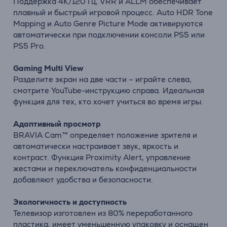
Поддержка
4K/
120 Гц,
VRR
и
ALLM
обеспечивает
плавный
и
быстрый
игровой
процесс.
Auto
HDR
Tone
Mapping
и
Auto
Genre
Picture
Mode
активируются
автоматически
при
подключении консоли
PS5
или
PS5
Pro.
Gaming
Multi
View
Разделите
экран
на
две
части –
играйте
слева,
смотрите
YouTube-
инструкцию
справа.
Идеальная
функция
для
тех,
кто
хочет
учиться
во
время
игры.
Адаптивный
просмотр
BRAVIA
Cam™
определяет
положение
зрителя
и
автоматически
настраивает
звук,
яркость
и
контраст.
Функция
Proximity
Alert,
управление
жестами
и
переключатель
конфиденциальности
добавляют
удобства
и
безопасности.
Экологичность
и
доступность
Телевизор изготовлен
из
80%
переработанного
пластика,
имеет
уменьшенную
упаковку
и оснащен