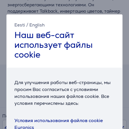
энергосберегающими
технологиями.
Он
поддерживает
Talkback,
инвертацию
цветов,
таймер
меню
и
позволяет
разным
пользователям
наслаждаться
контентом
в
подходящем
формате.
Eesti
/
English
Наш веб-сайт
Четкие
диалоги
с
Voice
Zoom
3™
использует файлы
Основанная
на
ИИ
технология
распознает
человеческие
голоса
и
делает
их
слышимыми
всегда
cookie
–
даже
в
тихих
или
шумных
сценах.
Калькулятор
Для улучшения работы веб-страницы, мы
просим Вас согласиться с условиями
Примерный размер ежемесячного платежа
использования наших файлов cookie. Все
34 €
условия перечислены здесь:
Период
Условия использования файлов cookie
48
мес.
Euronics