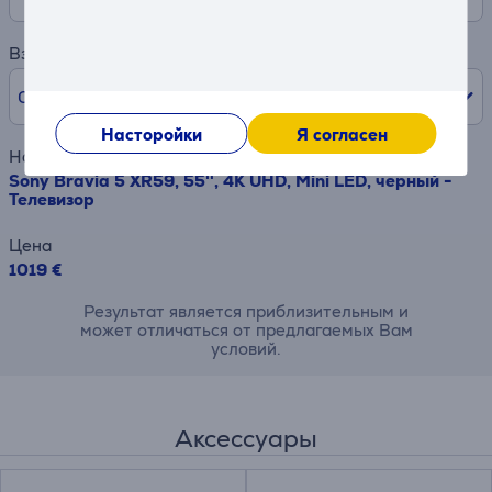
Взнос
0% /
0 €
Насторойки
Я согласен
Наименование товара
Sony Bravia 5 XR59, 55'', 4K UHD, Mini LED, черный -
Телевизор
Цена
1019 €
Результат является приблизительным и
может отличаться от предлагаемых Вам
условий.
Аксессуары