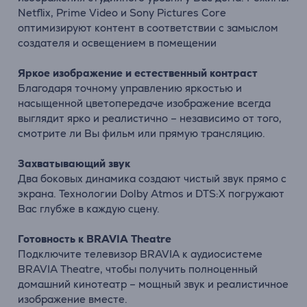
Netflix, Prime Video и Sony Pictures Core
оптимизируют контент в соответствии с замыслом
создателя и освещением в помещении
Яркое
изображение
и
естественный
контраст
Благодаря
точному
управлению
яркостью
и
насыщенной
цветопередаче
изображение
всегда
выглядит
ярко
и
реалистично –
независимо
от
того,
смотрите
ли
Вы
фильм
или
прямую
трансляцию.
Захватывающий
звук
Два
боковых
динамика
создают
чистый
звук
прямо
с
экрана. Технологии
Dolby
Atmos
и
DTS
:
X
погружают
Вас
глубже
в
каждую
сцену.
Готовность к
BRAVIA
Theatre
Подключите
телевизор
BRAVIA
к
аудио
системе
BRAVIA
Theatre,
чтобы
получить
полноценный
домашний
кинотеатр –
мощный
звук
и
реалистичное
изображение
вместе.