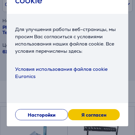
cookie
0% /
0 €
Наименование товара
Philips MLED920, 55'', 4K UHD, Mini LED, черный -
Для улучшения работы веб-страницы, мы
Телевизор
просим Вас согласиться с условиями
использования наших файлов cookie. Все
Цена
условия перечислены здесь:
619.99 €
Результат является приблизительным и
может отличаться от предлагаемых Вам
Условия использования файлов cookie
условий.
Euronics
Аксессуары
Насторойки
Я согласен