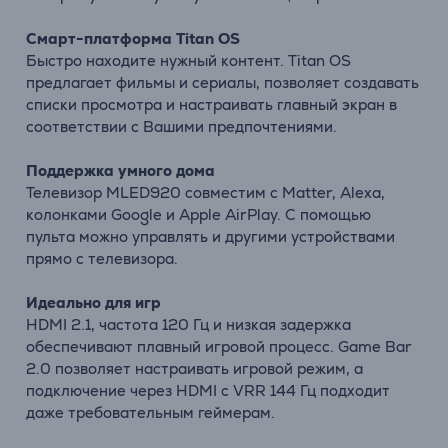
Смарт-
платформа
Titan
OS
Быстро
находите
нужный
контент.
Titan
OS
предлагает
фильмы
и
сериалы,
позволяет
создавать
списки
просмотра
и
настраивать
главный
экран
в
соответствии
с
Вашими
предпочтениями.
Поддержка
умного
дома
Телевизор MLED920
совместим
с
Matter,
Alexa,
колонками
Google
и
Apple
AirPlay.
С
помощью
пульта
можно
управлять
и
другими
устройствами
прямо
с
телевизора.
Идеально
для
игр
HDMI
2.1,
частота
120
Гц
и
низкая
задержка
обеспечивают
плавный
игровой
процесс.
Game
Bar
2.0
позволяет
настраивать
игровой
режим,
а
подключение
через
HDMI
с
VRR
144
Гц
подходит
даже
требовательным
геймерам.