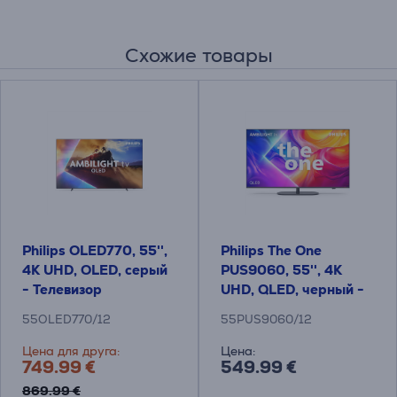
Схожие товары
Philips OLED770, 55'',
Philips The One
4K UHD, OLED, серый
PUS9060, 55'', 4K
- Телевизор
UHD, QLED, черный -
Телевизор
55OLED770/12
55PUS9060/12
Цена для друга:
Цена:
749.99 €
549.99 €
869.99 €