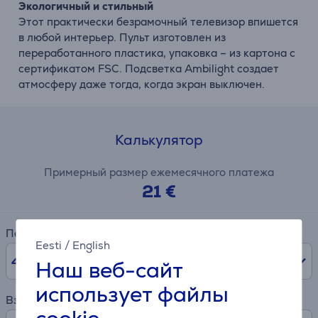
Экологичный
и
стильный
Этот практически
безрамочный
телевизор
впишется
в
любой
интерьер.
Пульт
изготовлен
из
переработанного
пластика,
упаковка –
из
картона
с
сертификатом
FSC. Подсветка
Ambilight
создает
атмосферу
даже
тогда,
когда
экран
выключен.
Калькулятор
Примерный размер ежемесячного платежа
21 €
Период
Eesti
/
English
48
мес.
Наш веб-сайт
использует файлы
Взнос