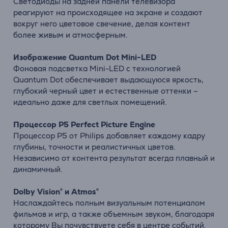
Светодиоды на задней панели телевизора
реагируют на происходящее на экране и создают
вокруг него цветовое свечение, делая контент
более живым и атмосферным.
Изображение
Quantum
Dot
Mini-
LED
Фоновая
подсветка
Mini-
LED
с
технологией
Quantum
Dot
обеспечивает
выдающуюся
яркость,
глубокий
черный
цвет
и
естественные
оттенки –
идеально
даже
для
светлых
помещений.
Процессор
P5
Perfect
Picture
Engine
Процессор
P5
от
Philips
добавляет
каждому
кадру
глубины,
точности
и
реалистичных
цветов.
Независимо
от
контента
результат
всегда
плавный
и
динамичный.
Dolby
Vision®
и
Atmos®
Наслаждайтесь
полным
визуальным
потенциалом
фильмов
и
игр,
а
также
объемным
звуком,
благодаря
которому
Вы
почувствуете
себя
в
центре
событий.